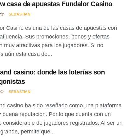
w casa de apuestas Fundalor Casino
SEBASTIAN
or Casino es una de las casas de apuestas con
afluencia. Sus promociones, bonos y ofertas
n muy atractivas para los jugadores. Si no
s aún esta casa de...
land casino: donde las loterías son
gonistas
SEBASTIAN
and casino ha sido reseñado como una plataforma
 buena reputación. Por lo que cuenta con un
 considerable de jugadores registrados. Al ser un
 grande, permite que...