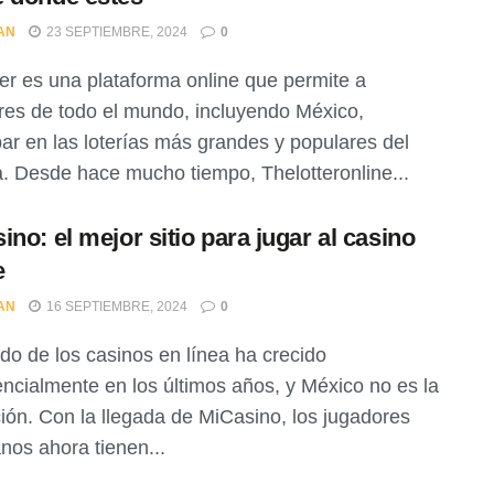
AN
23 SEPTIEMBRE, 2024
0
ter es una plataforma online que permite a
res de todo el mundo, incluyendo México,
par en las loterías más grandes y populares del
a. Desde hace mucho tiempo, Thelotteronline...
ino: el mejor sitio para jugar al casino
e
AN
16 SEPTIEMBRE, 2024
0
do de los casinos en línea ha crecido
ncialmente en los últimos años, y México no es la
ión. Con la llegada de MiCasino, los jugadores
nos ahora tienen...