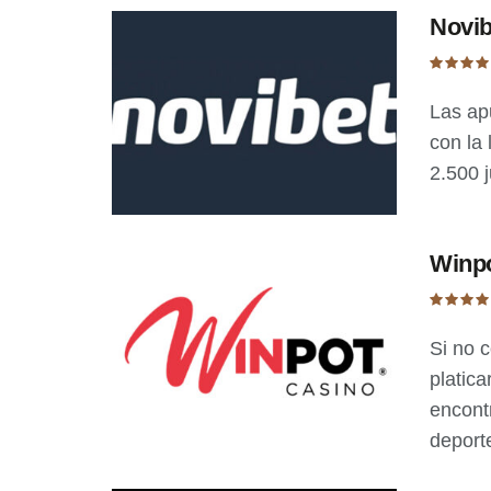
Novib
Las ap
con la
2.500 j
Winpo
Si no 
platic
encont
deporte