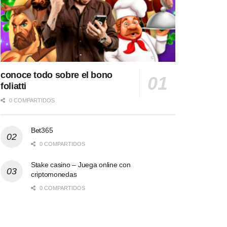
conoce todo sobre el bono
foliatti
0 COMPARTIDOS
Bet365
0 COMPARTIDOS
Stake casino – Juega online con
criptomonedas
0 COMPARTIDOS