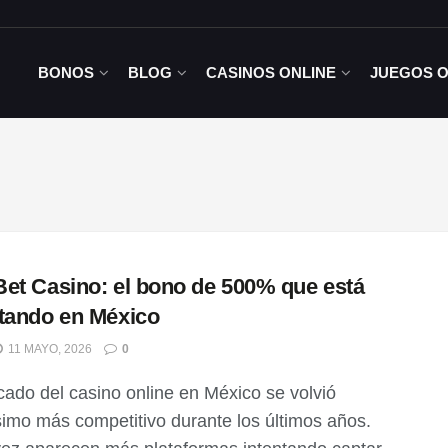
BONOS
BLOG
CASINOS ONLINE
JUEGOS O
et Casino: el bono de 500% que está
tando en México
11 MAYO, 2026
0
cado del casino online en México se volvió
imo más competitivo durante los últimos años.