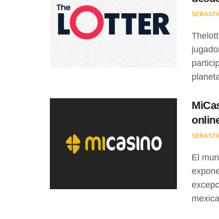
SEBASTI
Thelot
jugado
partici
planet
MiCas
onlin
SEBASTI
El mun
expone
excepc
mexica