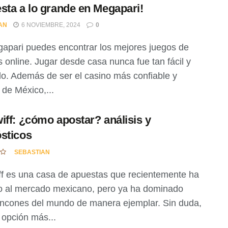
sta a lo grande en Megapari!
AN
6 NOVIEMBRE, 2024
0
apari puedes encontrar los mejores juegos de
 online. Jugar desde casa nunca fue tan fácil y
ido. Además de ser el casino más confiable y
 de México,...
iff: ¿cómo apostar? análisis y
sticos
SEBASTIAN
ff es una casa de apuestas que recientemente ha
o al mercado mexicano, pero ya ha dominado
rincones del mundo de manera ejemplar. Sin duda,
 opción más...