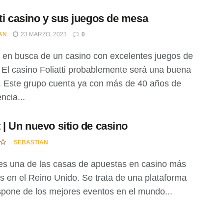
tti casino y sus juegos de mesa
AN
23 MARZO, 2023
0
 en busca de un casino con excelentes juegos de
El casino Foliatti probablemente será una buena
. Este grupo cuenta ya con más de 40 años de
ncia...
 | Un nuevo sitio de casino
SEBASTIAN
es una de las casas de apuestas en casino más
s en el Reino Unido. Se trata de una plataforma
spone de los mejores eventos en el mundo...