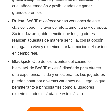
cual añade emoción y posibilidades de ganar
grandes premios.
Ruleta
: BetVIP.mx ofrece varias versiones de este
clásico juego, incluyendo ruleta americana y europea.
Su interfaz amigable permite que los jugadores
realicen apuestas de manera sencilla, con la opción
de jugar en vivo y experimentar la emoción del casino
en tiempo real.
Blackjack
: Otro de los favoritos del casino, el
blackjack de BetVIP.mx está diseñado para ofrecer
una experiencia fluida y emocionante. Los jugadores
pueden optar por diversas variantes del juego, lo que
permite tanto a principiantes como a jugadores
experimentados disfrutar de este clásico.