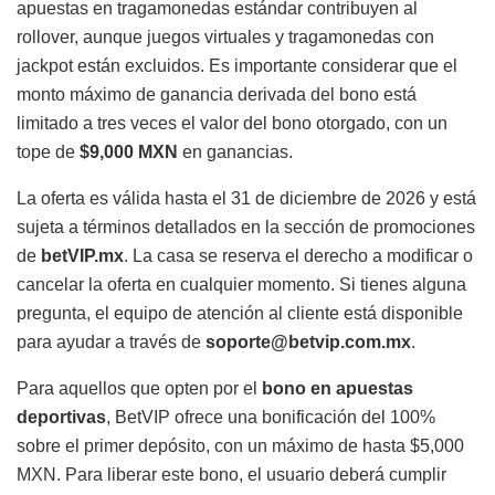
apuestas en tragamonedas estándar contribuyen al
rollover, aunque juegos virtuales y tragamonedas con
jackpot están excluidos. Es importante considerar que el
monto máximo de ganancia derivada del bono está
limitado a tres veces el valor del bono otorgado, con un
tope de
$9,000 MXN
en ganancias.
La oferta es válida hasta el 31 de diciembre de 2026 y está
sujeta a términos detallados en la sección de promociones
de
betVIP.mx
. La casa se reserva el derecho a modificar o
cancelar la oferta en cualquier momento. Si tienes alguna
pregunta, el equipo de atención al cliente está disponible
para ayudar a través de
soporte@betvip.com.mx
.
Para aquellos que opten por el
bono en apuestas
deportivas
, BetVIP ofrece una bonificación del 100%
sobre el primer depósito, con un máximo de hasta $5,000
MXN. Para liberar este bono, el usuario deberá cumplir