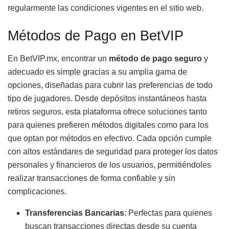
regularmente las condiciones vigentes en el sitio web.
Métodos de Pago en BetVIP
En BetVIP.mx, encontrar un
método de pago seguro
y
adecuado es simple gracias a su amplia gama de
opciones, diseñadas para cubrir las preferencias de todo
tipo de jugadores. Desde depósitos instantáneos hasta
retiros seguros, esta plataforma ofrece soluciones tanto
para quienes prefieren métodos digitales como para los
que optan por métodos en efectivo. Cada opción cumple
con altos estándares de seguridad para proteger los datos
personales y financieros de los usuarios, permitiéndoles
realizar transacciones de forma confiable y sin
complicaciones.
Transferencias Bancarias
: Perfectas para quienes
buscan transacciones directas desde su cuenta