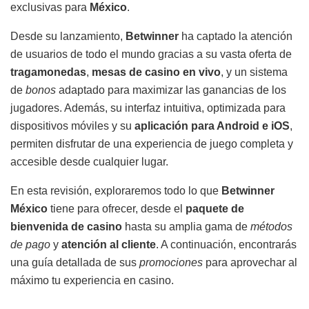
exclusivas para
México
.
Desde su lanzamiento,
Betwinner
ha captado la atención
de usuarios de todo el mundo gracias a su vasta oferta de
tragamonedas
,
mesas de casino en vivo
, y un sistema
de
bonos
adaptado para maximizar las ganancias de los
jugadores. Además, su interfaz intuitiva, optimizada para
dispositivos móviles y su
aplicación para Android e iOS
,
permiten disfrutar de una experiencia de juego completa y
accesible desde cualquier lugar.
En esta revisión, exploraremos todo lo que
Betwinner
México
tiene para ofrecer, desde el
paquete de
bienvenida de casino
hasta su amplia gama de
métodos
de pago
y
atención al cliente
. A continuación, encontrarás
una guía detallada de sus
promociones
para aprovechar al
máximo tu experiencia en casino.