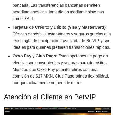
bancaria. Las transferencias bancarias permiten
acreditaciones casi inmediatas mediante sistemas
como SPEI.
Tarjetas de Crédito y Débito (Visa y MasterCard)
:
Ofrecen depósitos instantáneos y seguros gracias a la
tecnología de encriptación avanzada de BetVIP, y son
ideales para quienes prefieren transacciones rápidas.
Oxxo Pay y Club Pago
: Estas opciones de pago en
efectivo son convenientes y seguras para depósitos.
Mientras que Oxxo Pay permite retiros con una
comisión de $17 MXN, Club Pago brinda flexibilidad,
aunque actualmente no permite retiros.
Atención al Cliente en BetVIP