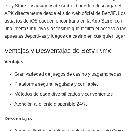
Play Store, los usuarios de Android pueden descargar el
APK directamente desde el sitio web oficial de BetVIP. Los
usuarios de iOS pueden encontrarla en la App Store, con
una interfaz intuitiva y accesible que facilita el acceso a las
apuestas deportivas y juegos de casino en cualquier lugar.
Ventajas y Desventajas de BetVIP.mx
Ventajas
:
Gran variedad de juegos de casino y tragamonedas.
Plataforma segura, regulada y confiable.
Métodos de pago diversificados y convenientes.
Atención al cliente disponible 24/7.
Desventajas
:
Algunos límites en retiros en efectivo mediante Oxxo.