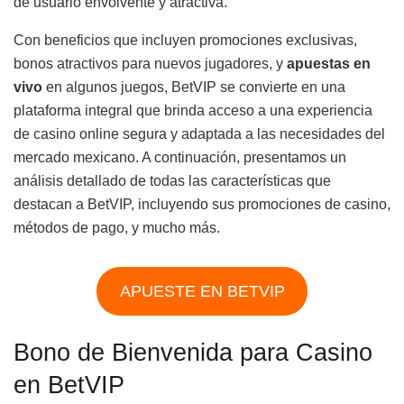
de usuario envolvente y atractiva.
Con beneficios que incluyen promociones exclusivas,
bonos atractivos para nuevos jugadores, y
apuestas en
vivo
en algunos juegos, BetVIP se convierte en una
plataforma integral que brinda acceso a una experiencia
de casino online segura y adaptada a las necesidades del
mercado mexicano. A continuación, presentamos un
análisis detallado de todas las características que
destacan a BetVIP, incluyendo sus promociones de casino,
métodos de pago, y mucho más.
APUESTE EN BETVIP
Bono de Bienvenida para Casino
en BetVIP