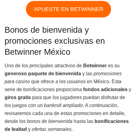
APUESTE EN BETWINNER
Bonos de bienvenida y
promociones exclusivas en
Betwinner México
Uno de los principales atractivos de
Betwinner
es su
generoso paquete de bienvenida
y las
promociones
para casino
que ofrece a los usuarios en México. Esta
serie de bonificaciones proporciona
fondos adicionales
y
giros gratis
para que los jugadores puedan disfrutar de
los juegos con un
bankroll ampliado
. A continuación,
revisaremos cada una de estas promociones en detalle,
desde los
bonos de bienvenida
hasta las
bonificaciones
de lealtad
y
ofertas semanales
.