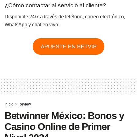
¿Cómo contactar al servicio al cliente?
Disponible 24/7 a través de teléfono, correo electrónico,
WhatsApp y chat en vivo.
APUESTE EN BETVIP
Inicio
Review
Betwinner México: Bonos y
Casino Online de Primer