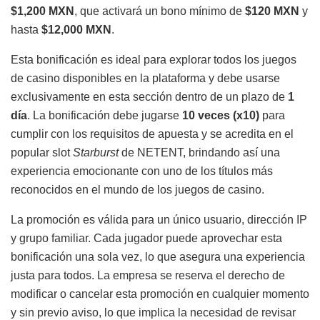
$1,200 MXN
, que activará un bono mínimo de
$120 MXN
y
hasta
$12,000 MXN
.
Esta bonificación es ideal para explorar todos los juegos
de casino disponibles en la plataforma y debe usarse
exclusivamente en esta sección dentro de un plazo de
1
día
. La bonificación debe jugarse
10 veces (x10)
para
cumplir con los requisitos de apuesta y se acredita en el
popular slot
Starburst
de NETENT, brindando así una
experiencia emocionante con uno de los títulos más
reconocidos en el mundo de los juegos de casino.
La promoción es válida para un único usuario, dirección IP
y grupo familiar. Cada jugador puede aprovechar esta
bonificación una sola vez, lo que asegura una experiencia
justa para todos. La empresa se reserva el derecho de
modificar o cancelar esta promoción en cualquier momento
y sin previo aviso, lo que implica la necesidad de revisar