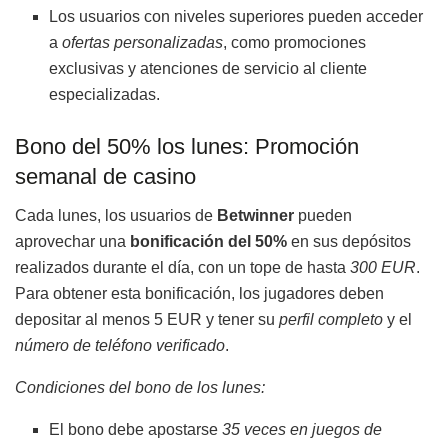
Los usuarios con niveles superiores pueden acceder
a
ofertas personalizadas
, como promociones
exclusivas y atenciones de servicio al cliente
especializadas.
Bono del 50% los lunes: Promoción
semanal de casino
Cada lunes, los usuarios de
Betwinner
pueden
aprovechar una
bonificación del 50%
en sus depósitos
realizados durante el día, con un tope de hasta
300 EUR
.
Para obtener esta bonificación, los jugadores deben
depositar al menos 5 EUR y tener su
perfil completo
y el
número de teléfono verificado
.
Condiciones del bono de los lunes:
El bono debe apostarse
35 veces en juegos de