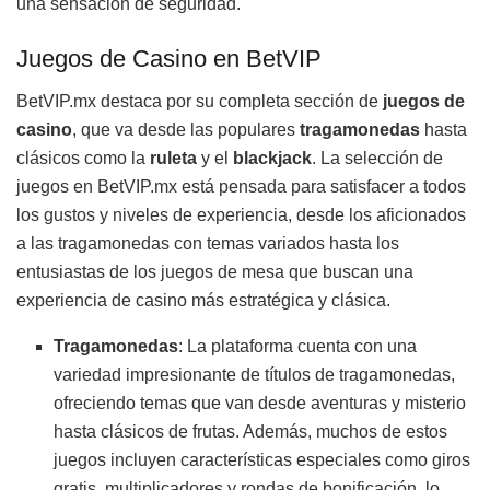
una sensación de seguridad.
Juegos de Casino en BetVIP
BetVIP.mx destaca por su completa sección de
juegos de
casino
, que va desde las populares
tragamonedas
hasta
clásicos como la
ruleta
y el
blackjack
. La selección de
juegos en BetVIP.mx está pensada para satisfacer a todos
los gustos y niveles de experiencia, desde los aficionados
a las tragamonedas con temas variados hasta los
entusiastas de los juegos de mesa que buscan una
experiencia de casino más estratégica y clásica.
Tragamonedas
: La plataforma cuenta con una
variedad impresionante de títulos de tragamonedas,
ofreciendo temas que van desde aventuras y misterio
hasta clásicos de frutas. Además, muchos de estos
juegos incluyen características especiales como giros
gratis, multiplicadores y rondas de bonificación, lo