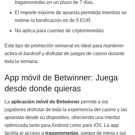
tragamonedas
en un plazo de 7 días.
El importe máximo de apuesta permitida mientras se
redime la bonificación es de
5 EUR
.
No aplica para cuentas de criptomonedas.
Este tipo de promoción semanal es ideal para mantener
activo el
bankroll
y disfrutar de juegos de casino durante
toda la semana.
App móvil de Betwinner: Juega
desde donde quieras
La
aplicación móvil de Betwinner
permite a los
jugadores disfrutar de toda la experiencia del casino y las
apuestas desde su dispositivo, ofreciendo una interfaz
optimizada tanto para Android como para iOS. La app
facilita el acceso a
tragamonedas
, juegos de mesa y las