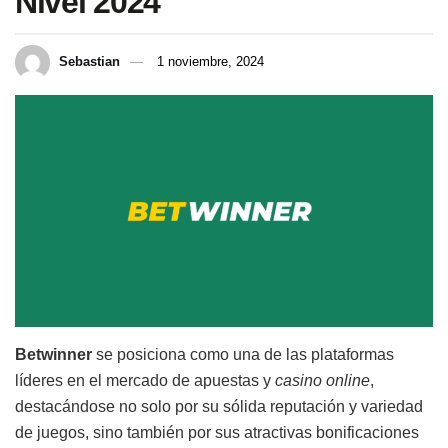
Nivel 2024
Sebastian
1 noviembre, 2024
Betwinner
se posiciona como una de las plataformas
líderes en el mercado de apuestas y
casino online
,
destacándose no solo por su sólida reputación y variedad
de juegos, sino también por sus atractivas bonificaciones