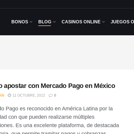
BONOS
BLOG
CASINOS ONLINE
JUEGOS O
 apostar con Mercado Pago en México
AN
11 OCTUBRE, 2022
0
o Pago es reconocido en América Latina por la
dad con que pueden realizarse múltiples
iones. Es una excelente plataforma, de destacada
oria, que permite tramitar pagos y cobranzas.