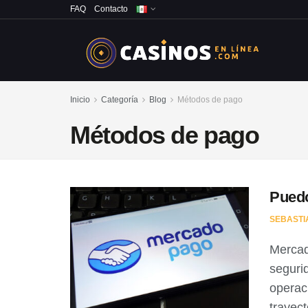
FAQ
Contacto
Inicio
Categoría
Blog
Métodos de pago
Métodos de pago
Puedo
SEBASTI
Mercad
seguri
operac
trayect