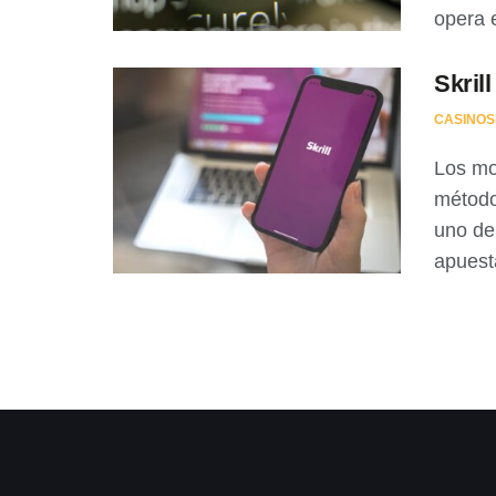
opera e
Skril
CASINOS
Los mo
método
uno de
apuest