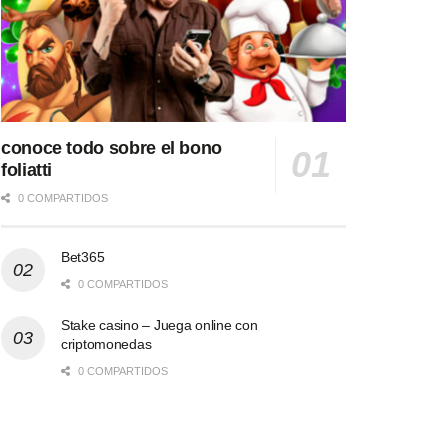
conoce todo sobre el bono
foliatti
0 COMPARTIDOS
Bet365
0 COMPARTIDOS
Stake casino – Juega online con
criptomonedas
0 COMPARTIDOS