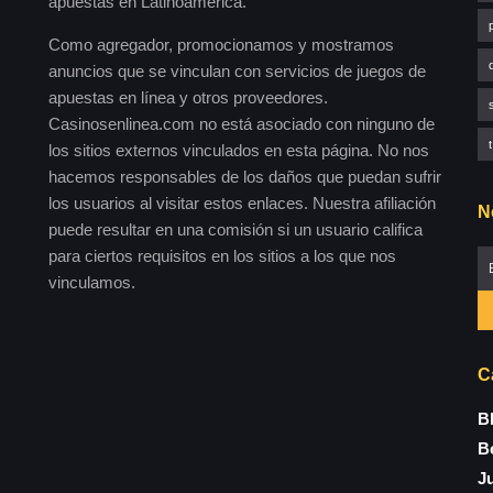
apuestas en Latinoamérica.
Como agregador, promocionamos y mostramos
anuncios que se vinculan con servicios de juegos de
apuestas en línea y otros proveedores.
Casinosenlinea.com no está asociado con ninguno de
los sitios externos vinculados en esta página. No nos
hacemos responsables de los daños que puedan sufrir
los usuarios al visitar estos enlaces. Nuestra afiliación
N
puede resultar en una comisión si un usuario califica
para ciertos requisitos en los sitios a los que nos
vinculamos.
C
B
B
J