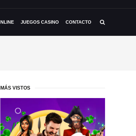
NLINE
JUEGOS CASINO
CONTACTO
MÁS VISTOS