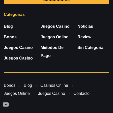
Categorías
Blog
Juegos Casino
Noticias
Bonos
Juegos Online
Review
Juegos Casino
Métodos De
Sin Categoría
Pago
Juegos Casino
Bonos
Blog
Casinos Online
Juegos Online
Juegos Casino
Contacto