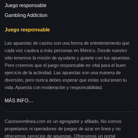
Juego responsable
Gambling Addiction
Juego responsable
Las apuestas de casino son una forma de entretenimiento que
cada vez cautiva a más personas en México. Desde nuestro
sitio tenemos la misión de ayudarte y guiarte con tus apuestas.
Pero creemos que el juego responsable es vital para el buen
ejercicio de la actividad. Las apuestas son una manera de
diversión, pero nunca debes esperar que estas solucionen tu
vida. Apuesta con moderación y responsabilidad.
MÁS INFO…
Casinosenlinea.com es un agregador y afiliado. No somos
propietarios ni operadores de juegos de azar en línea y no
ofrecemos servicios de apuestas. Ofrecemos un portal