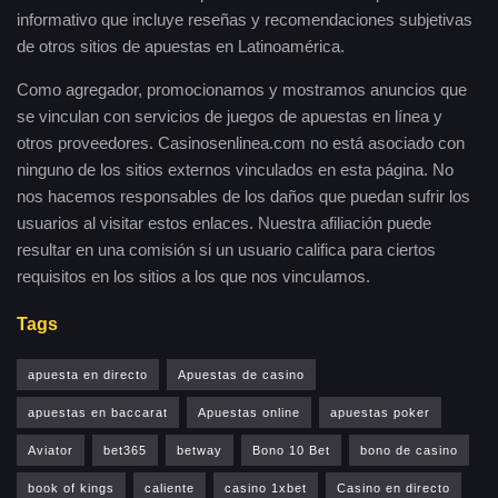
informativo que incluye reseñas y recomendaciones subjetivas
de otros sitios de apuestas en Latinoamérica.
Como agregador, promocionamos y mostramos anuncios que
se vinculan con servicios de juegos de apuestas en línea y
otros proveedores. Casinosenlinea.com no está asociado con
ninguno de los sitios externos vinculados en esta página. No
nos hacemos responsables de los daños que puedan sufrir los
usuarios al visitar estos enlaces. Nuestra afiliación puede
resultar en una comisión si un usuario califica para ciertos
requisitos en los sitios a los que nos vinculamos.
Tags
apuesta en directo
Apuestas de casino
apuestas en baccarat
Apuestas online
apuestas poker
Aviator
bet365
betway
Bono 10 Bet
bono de casino
book of kings
caliente
casino 1xbet
Casino en directo