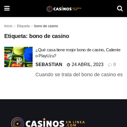
Inicio
Etiqueta
bono de casino
Etiqueta:
bono de casino
¿Qué casa tiene mejor bono de casino, Caliente
o PlayUzu?
SEBASTIAN
24 ABRIL, 2023
0
Cuando se trata del bono de casino es
una realidad que las múltiples casas
compiten por ofrecer las mejores
ofertas ...