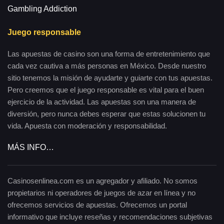
Gambling Addiction
Juego responsable
Las apuestas de casino son una forma de entretenimiento que
cada vez cautiva a más personas en México. Desde nuestro
sitio tenemos la misión de ayudarte y guiarte con tus apuestas.
Pero creemos que el juego responsable es vital para el buen
ejercicio de la actividad. Las apuestas son una manera de
diversión, pero nunca debes esperar que estas solucionen tu
vida. Apuesta con moderación y responsabilidad.
MÁS INFO…
Casinosenlinea.com es un agregador y afiliado. No somos
propietarios ni operadores de juegos de azar en línea y no
ofrecemos servicios de apuestas. Ofrecemos un portal
informativo que incluye reseñas y recomendaciones subjetivas