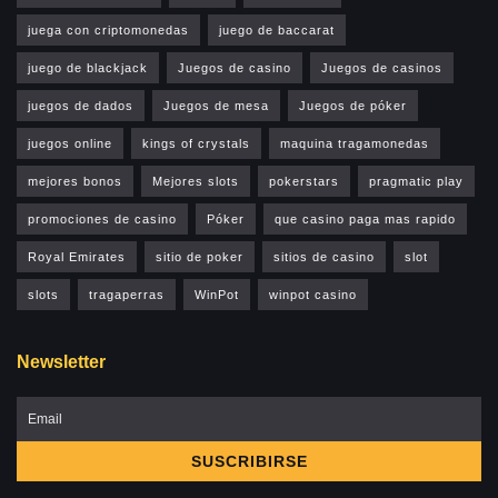
juega con criptomonedas
juego de baccarat
juego de blackjack
Juegos de casino
Juegos de casinos
juegos de dados
Juegos de mesa
Juegos de póker
juegos online
kings of crystals
maquina tragamonedas
mejores bonos
Mejores slots
pokerstars
pragmatic play
promociones de casino
Póker
que casino paga mas rapido
Royal Emirates
sitio de poker
sitios de casino
slot
slots
tragaperras
WinPot
winpot casino
Newsletter