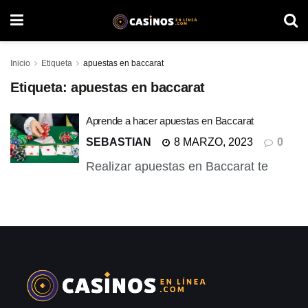
Inicio
Etiqueta
apuestas en baccarat
Etiqueta:
apuestas en baccarat
Aprende a hacer apuestas en Baccarat
SEBASTIAN
8 MARZO, 2023
0
Realizar apuestas en Baccarat te
brindará una experiencia única, pero
primero debes aprender cómo
realizarlas. Los maestros del casino
suelen ...