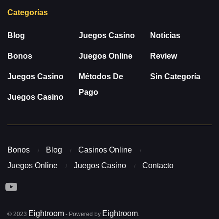
Categorías
Blog
Juegos Casino
Noticias
Bonos
Juegos Online
Review
Juegos Casino
Métodos De
Sin Categoría
Pago
Juegos Casino
Bonos
Blog
Casinos Online
Juegos Online
Juegos Casino
Contacto
Eightroom
Eightroom
© 2023
- Powered by
.