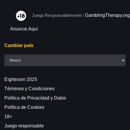
Juega Responsablemente ¦
GamblingTherapy.org
Anuncie Aquí
Cambiar país
Eightroom 2025
Términos y Condiciones
Política de Privacidad y Datos
Política de Cookies
18+
Juego responsable