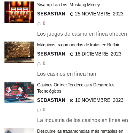
casino en línea, la diversidad de
Swamp Land vs. Mustang Money
temas es infinita. Una temática que ha
SEBASTIAN
25 NOVIEMBRE, 2023
ganado popularidad y capturado la
0
imaginación de los jugadores...
Los juegos de casino en línea ofrecen
a los jugadores una amplia variedad
Máquinas tragamonedas de frutas en Betfair
de opciones para disfrutar de la
SEBASTIAN
18 DICIEMBRE, 2023
emoción y la adrenalina desde la
0
comodidad de sus hogares. En...
Los casinos en línea han
experimentado un auge significativo
Casinos Online: Tendencias y Desarrollos
en México, brindando a los
Tecnológicos
entusiastas del juego una experiencia
SEBASTIAN
10 NOVIEMBRE, 2023
emocionante desde la comodidad de
0
sus hogares. Al sumergirse en esta...
La industria de los casinos en línea en
México está experimentando una
Descubre las tragamonedas más rentables en