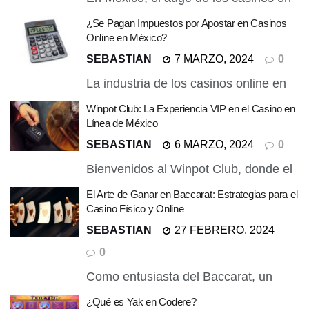
destacadas para los aficionados en
línea ha transformado la manera en
México, la...
¿Se Pagan Impuestos por Apostar en Casinos
que los aficionados a las apuestas
Online en México?
interactúan con sus juegos favoritos.
SEBASTIAN
7 MARZO, 2024
0
Bet365, uno de los gigantes...
La industria de los casinos online en
México ha experimentado un
Winpot Club: La Experiencia VIP en el Casino en
crecimiento significativo en los últimos
Línea de México
años, atrayendo a un número cada
SEBASTIAN
6 MARZO, 2024
0
vez mayor de jugadores. Esta
Bienvenidos al Winpot Club, donde el
popularidad ha generado...
lujo y la exclusividad se encuentran en
El Arte de Ganar en Baccarat: Estrategias para el
el emocionante mundo de los casinos
Casino Físico y Online
en línea de México. Este club VIP es
SEBASTIAN
27 FEBRERO, 2024
una oda a...
0
Como entusiasta del Baccarat, un
juego que combina elegancia con
¿Qué es Yak en Codere?