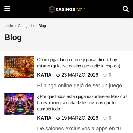
Inicio
Categoría
Blog
Blog
Cómo jugar bingo online y ganar dinero hoy
mismo (guía live casino que nadie te explica)
KATIA
23 MARZO, 2026
0
El bingo online dejó de ser un juego
lento y predecible. Hoy, gracias al
¿Por qué todos están jugando online en México?
formato live casino, la experiencia es
La evolución secreta de los casinos que lo
cambió todo
dinámica, interactiva y mucho más
KATIA
19 MARZO, 2026
0
cercana a un casino real....
De salones exclusivos a apps en tu