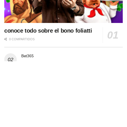
además de sus reglas y dinámica,...
Cada vez son más las personas que
se unen a los juegos de casino en
Juega Blackjack en línea en 1xBet México
línea y comienzan su vida de
SEBASTIAN
21 AGOSTO, 2023
0
apostadores. Dentro de México,
Si eres uno de esos apasionados del
ciertas estadísticas han demostrado
blackjack que buscan la mejor
el...
Reglas y consejos para jugar póker en casinos
experiencia de juego en línea, has
en línea en México
llegado al lugar idóneo. En esta
SEBASTIAN
18 AGOSTO, 2023
0
profunda inmersión, exploraremos el
El póker es, sin duda, uno de los
emocionante universo...
juegos de casinos más importantes y
Cómo elegir un casino en línea seguro en México
reconocidos en todo el mundo. Es por
SEBASTIAN
20 AGOSTO, 2023
0
eso que cada año se hacen
Dar con un casino en línea seguro es
competencias internacionales, que...
la preocupación de quienes desean
Botes progresivos México
jugar un poco de dinero mediante el
SEBASTIAN
15 AGOSTO, 2023
0
azar. Se trata esta de una pretensión
Los botes progresivos en México, al