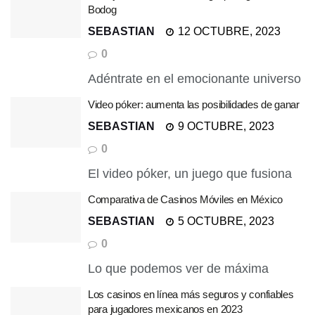
como uno de los juegos más icónicos
Bodog
y atractivos. Para los jugadores
SEBASTIAN
12 OCTUBRE, 2023
mexicanos que buscan maximizar
0
sus...
Adéntrate en el emocionante universo
del blackjack en línea, donde la
Video póker: aumenta las posibilidades de ganar
estrategia y la astucia desempeñan un
SEBASTIAN
9 OCTUBRE, 2023
papel fundamental. Este artículo te
0
guiará a través de los secretos de
El video póker, un juego que fusiona
este...
habilidad y suerte, a menudo pasa
Comparativa de Casinos Móviles en México
desapercibido frente a las luces más
SEBASTIAN
5 OCTUBRE, 2023
brillantes de otros juegos de casino.
0
Sin embargo, para aquellos que...
Lo que podemos ver de máxima
importancia es la seguridad al evaluar
Los casinos en línea más seguros y confiables
y recomendar casinos en línea en
para jugadores mexicanos en 2023