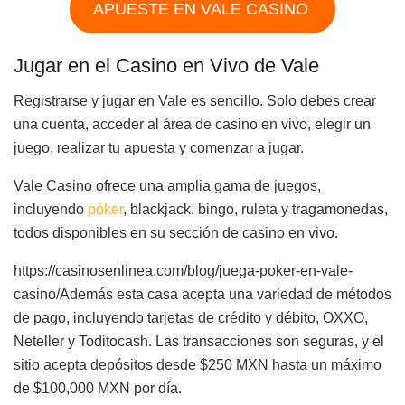
APUESTE EN VALE CASINO
Jugar en el Casino en Vivo de Vale
Registrarse y jugar en Vale es sencillo. Solo debes crear
una cuenta, acceder al área de casino en vivo, elegir un
juego, realizar tu apuesta y comenzar a jugar.
Vale Casino ofrece una amplia gama de juegos,
incluyendo
póker
, blackjack, bingo, ruleta y tragamonedas,
todos disponibles en su sección de casino en vivo.
https://casinosenlinea.com/blog/juega-poker-en-vale-
casino/Además esta casa acepta una variedad de métodos
de pago, incluyendo tarjetas de crédito y débito, OXXO,
Neteller y Toditocash. Las transacciones son seguras, y el
sitio acepta depósitos desde $250 MXN hasta un máximo
de $100,000 MXN por día.