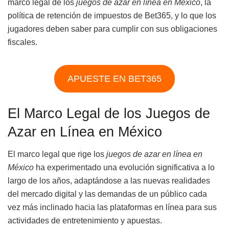
marco legal de los
juegos de azar en línea en México
, la
política de retención de impuestos de Bet365, y lo que los
jugadores deben saber para cumplir con sus obligaciones
fiscales.
APUESTE EN BET365
El Marco Legal de los Juegos de
Azar en Línea en México
El marco legal que rige los
juegos de azar en línea en
México
ha experimentado una evolución significativa a lo
largo de los años, adaptándose a las nuevas realidades
del mercado digital y las demandas de un público cada
vez más inclinado hacia las plataformas en línea para sus
actividades de entretenimiento y apuestas.