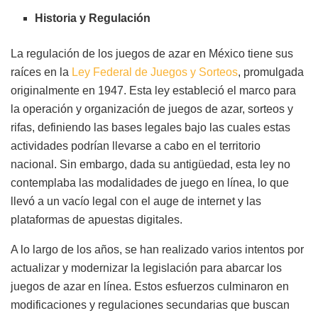
Historia y Regulación
La regulación de los juegos de azar en México tiene sus
raíces en la
Ley Federal de Juegos y Sorteos
, promulgada
originalmente en 1947. Esta ley estableció el marco para
la operación y organización de juegos de azar, sorteos y
rifas, definiendo las bases legales bajo las cuales estas
actividades podrían llevarse a cabo en el territorio
nacional. Sin embargo, dada su antigüedad, esta ley no
contemplaba las modalidades de juego en línea, lo que
llevó a un vacío legal con el auge de internet y las
plataformas de apuestas digitales.
A lo largo de los años, se han realizado varios intentos por
actualizar y modernizar la legislación para abarcar los
juegos de azar en línea. Estos esfuerzos culminaron en
modificaciones y regulaciones secundarias que buscan