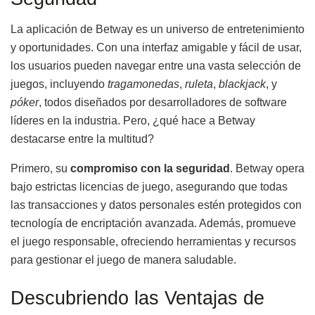
La aplicación de Betway es un universo de entretenimiento
y oportunidades. Con una interfaz amigable y fácil de usar,
los usuarios pueden navegar entre una vasta selección de
juegos, incluyendo
tragamonedas
,
ruleta
,
blackjack
, y
póker
, todos diseñados por desarrolladores de software
líderes en la industria. Pero, ¿qué hace a Betway
destacarse entre la multitud?
Primero, su
compromiso con la seguridad
. Betway opera
bajo estrictas licencias de juego, asegurando que todas
las transacciones y datos personales estén protegidos con
tecnología de encriptación avanzada. Además, promueve
el juego responsable, ofreciendo herramientas y recursos
para gestionar el juego de manera saludable.
Descubriendo las Ventajas de