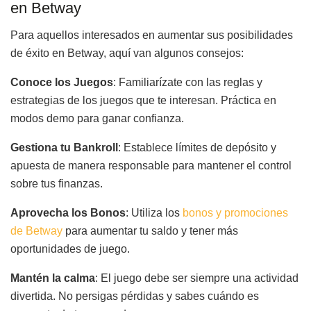
en Betway
Para aquellos interesados en aumentar sus posibilidades
de éxito en Betway, aquí van algunos consejos:
Conoce los Juegos
: Familiarízate con las reglas y
estrategias de los juegos que te interesan. Práctica en
modos demo para ganar confianza.
Gestiona tu Bankroll
: Establece límites de depósito y
apuesta de manera responsable para mantener el control
sobre tus finanzas.
Aprovecha los Bonos
: Utiliza los
bonos y promociones
de Betway
para aumentar tu saldo y tener más
oportunidades de juego.
Mantén la calma
: El juego debe ser siempre una actividad
divertida. No persigas pérdidas y sabes cuándo es