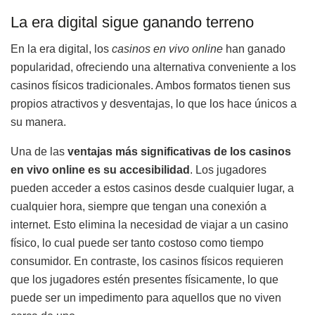
La era digital sigue ganando terreno
En la era digital, los
casinos en vivo online
han ganado
popularidad, ofreciendo una alternativa conveniente a los
casinos físicos tradicionales. Ambos formatos tienen sus
propios atractivos y desventajas, lo que los hace únicos a
su manera.
Una de las
ventajas más significativas de los casinos
en vivo online es su accesibilidad
. Los jugadores
pueden acceder a estos casinos desde cualquier lugar, a
cualquier hora, siempre que tengan una conexión a
internet. Esto elimina la necesidad de viajar a un casino
físico, lo cual puede ser tanto costoso como tiempo
consumidor. En contraste, los casinos físicos requieren
que los jugadores estén presentes físicamente, lo que
puede ser un impedimento para aquellos que no viven