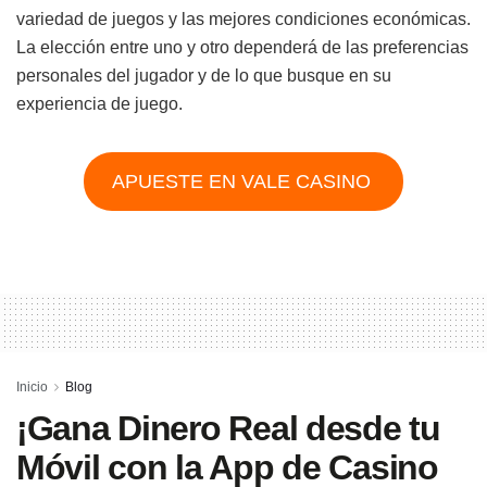
variedad de juegos y las mejores condiciones económicas.
La elección entre uno y otro dependerá de las preferencias
personales del jugador y de lo que busque en su
experiencia de juego.
APUESTE EN VALE CASINO
Inicio
Blog
¡Gana Dinero Real desde tu
Móvil con la App de Casino