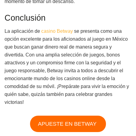
momento de tomar un descanso.
Conclusión
La aplicación de
casino Betway
se presenta como una
opción excelente para los aficionados al juego en México
que buscan ganar dinero real de manera segura y
divertida. Con una amplia selección de juegos, bonos
atractivos y un compromiso firme con la seguridad y el
juego responsable, Betway invita a todos a descubrir el
emocionante mundo de los casinos online desde la
comodidad de su móvil. ¡Prepárate para vivir la emoción y
quién sabe, quizás también para celebrar grandes
victorias!
APUESTE EN BETWAY