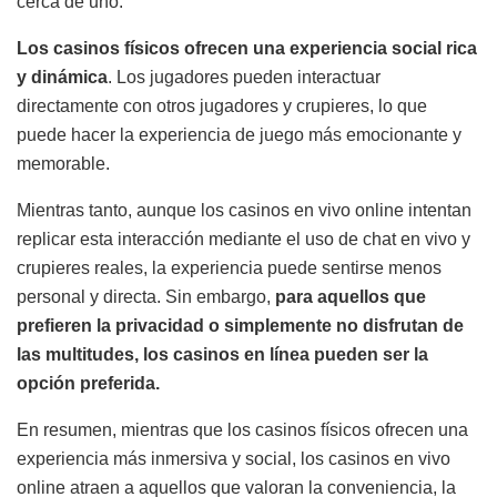
cerca de uno.
Los casinos físicos ofrecen una experiencia social rica
y dinámica
. Los jugadores pueden interactuar
directamente con otros jugadores y crupieres, lo que
puede hacer la experiencia de juego más emocionante y
memorable.
Mientras tanto, aunque los casinos en vivo online intentan
replicar esta interacción mediante el uso de chat en vivo y
crupieres reales, la experiencia puede sentirse menos
personal y directa. Sin embargo,
para aquellos que
prefieren la privacidad o simplemente no disfrutan de
las multitudes, los casinos en línea pueden ser la
opción preferida.
En resumen, mientras que los casinos físicos ofrecen una
experiencia más inmersiva y social, los casinos en vivo
online atraen a aquellos que valoran la conveniencia, la