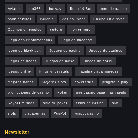
Aviator
bet365
betway
Bono 10 Bet
bono de casino
book of kings
caliente
casino 1xbet
Casino en directo
Casinos en mexico
codere
horror hotel
juega con criptomonedas
juego de baccarat
juego de blackjack
Juegos de casino
Juegos de casinos
juegos de dados
Juegos de mesa
Juegos de póker
juegos online
kings of crystals
maquina tragamonedas
mejores bonos
Mejores slots
pokerstars
pragmatic play
promociones de casino
Póker
que casino paga mas rapido
Royal Emirates
sitio de poker
sitios de casino
slot
slots
tragaperras
WinPot
winpot casino
Newsletter