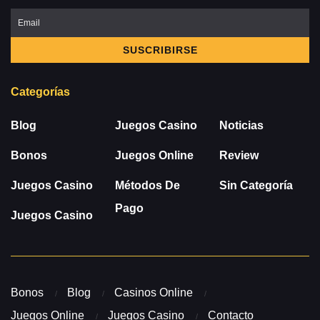
Categorías
Blog
Juegos Casino
Noticias
Bonos
Juegos Online
Review
Juegos Casino
Métodos De
Sin Categoría
Pago
Juegos Casino
Bonos
Blog
Casinos Online
Juegos Online
Juegos Casino
Contacto