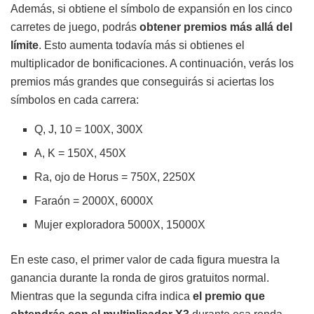
Además, si obtiene el símbolo de expansión en los cinco
carretes de juego, podrás
obtener premios más allá del
límite
. Esto aumenta todavía más si obtienes el
multiplicador de bonificaciones. A continuación, verás los
premios más grandes que conseguirás si aciertas los
símbolos en cada carrera:
Q, J, 10 = 100X, 300X
A, K = 150X, 450X
Ra, ojo de Horus = 750X, 2250X
Faraón = 2000X, 6000X
Mujer exploradora 5000X, 15000X
En este caso, el primer valor de cada figura muestra la
ganancia durante la ronda de giros gratuitos normal.
Mientras que la segunda cifra indica
el premio que