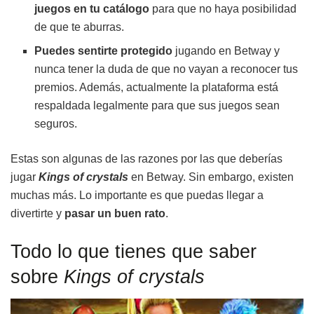
juegos en tu catálogo
para que no haya posibilidad
de que te aburras.
Puedes sentirte protegido
jugando en Betway y
nunca tener la duda de que no vayan a reconocer tus
premios. Además, actualmente la plataforma está
respaldada legalmente para que sus juegos sean
seguros.
Estas son algunas de las razones por las que deberías
jugar
Kings of crystals
en Betway. Sin embargo, existen
muchas más. Lo importante es que puedas llegar a
divertirte y
pasar un buen rato
.
Todo lo que tienes que saber
sobre
Kings of crystals