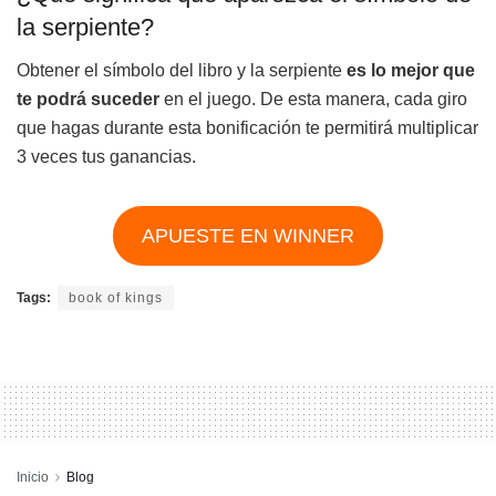
la serpiente?
Obtener el símbolo del libro y la serpiente
es lo mejor que
te podrá suceder
en el juego. De esta manera, cada giro
que hagas durante esta bonificación te permitirá multiplicar
3 veces tus ganancias.
APUESTE EN WINNER
Tags:
book of kings
Inicio
Blog