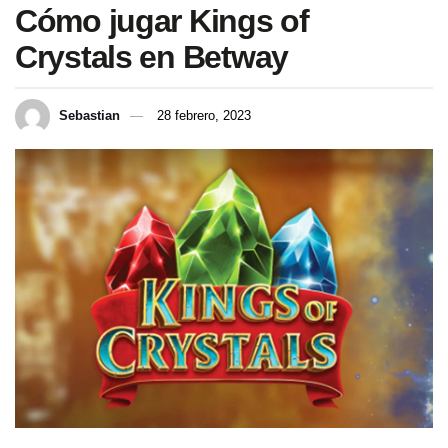
Cómo jugar Kings of
Crystals en Betway
Sebastian
28 febrero, 2023