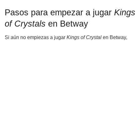
Pasos para empezar a jugar
Kings
of Crystals
en Betway
Si aún no empiezas a jugar
Kings of Crystal
en Betway,
nosotros te diremos paso a paso cómo hacerlo. Recuerda
siempre que debes ser mayor de 18 años y jugar de una
manera prudente.
Debes ingresar a la
página oficial
de
Betway México
y registrarte, si aún no lo haces.
Si ya estás registrado, debes iniciar sesión.
Despliega la pestaña de Casino de Betway y busca la
miniatura entre varias de los juegos de tragaperras
disponibles. Si no lo encuentras en las miniaturas,
puedes buscarlo en el campo con la lupa.
Antes de empezar a jugar, debes hacer tu primer