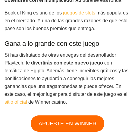
obtendrás con el multiplicador X3
durante esa ronda.
Book of King es uno de los
juegos de slots
más populares
en el mercado. Y una de las grandes razones de que esto
pase son los buenos premios que entrega.
Gana a lo grande con este juego
Si has disfrutado de otras entregas del desarrollador
Playtech,
te divertirás con este nuevo juego
con
temática de Egipto. Además, tiene increíbles gráficos y las
bonificaciones te ayudarán a conseguir las mejores
ganancias que una tragamonedas te puede ofrecer. En
este caso, el mejor lugar para disfrutar de este juego es el
sitio oficial
de Winner casino.
APUESTE EN WINNER