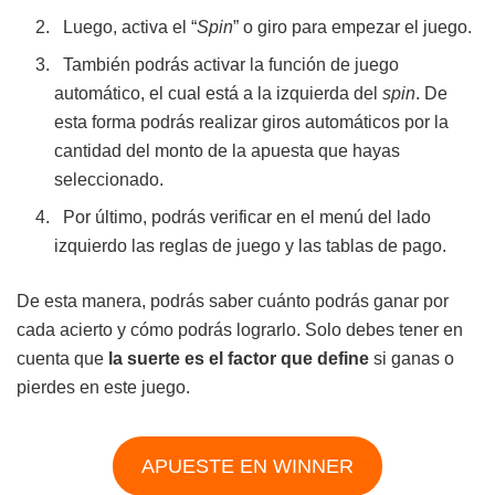
Luego, activa el “
Spin
” o giro para empezar el juego.
También podrás activar la función de juego
automático, el cual está a la izquierda del
spin
. De
esta forma podrás realizar giros automáticos por la
cantidad del monto de la apuesta que hayas
seleccionado.
Por último, podrás verificar en el menú del lado
izquierdo las reglas de juego y las tablas de pago.
De esta manera, podrás saber cuánto podrás ganar por
cada acierto y cómo podrás lograrlo. Solo debes tener en
cuenta que
la suerte es el factor que define
si ganas o
pierdes en este juego.
APUESTE EN WINNER