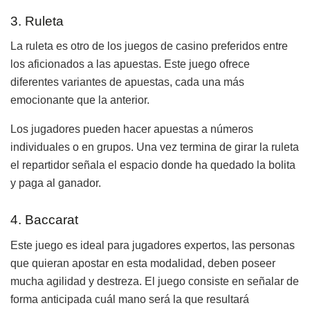
3. Ruleta
La ruleta es otro de los juegos de casino preferidos entre
los aficionados a las apuestas. Este juego ofrece
diferentes variantes de apuestas, cada una más
emocionante que la anterior.
Los jugadores pueden hacer apuestas a números
individuales o en grupos. Una vez termina de girar la ruleta
el repartidor señala el espacio donde ha quedado la bolita
y paga al ganador.
4. Baccarat
Este juego es ideal para jugadores expertos, las personas
que quieran apostar en esta modalidad, deben poseer
mucha agilidad y destreza. El juego consiste en señalar de
forma anticipada cuál mano será la que resultará