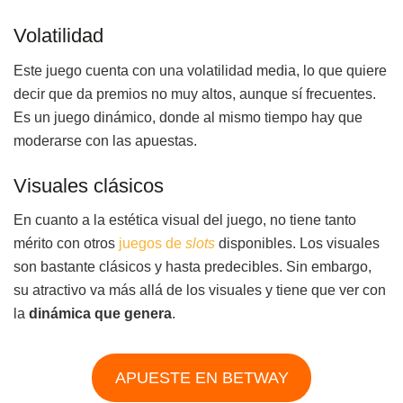
Volatilidad
Este juego cuenta con una volatilidad media, lo que quiere
decir que da premios no muy altos, aunque sí frecuentes.
Es un juego dinámico, donde al mismo tiempo hay que
moderarse con las apuestas.
Visuales clásicos
En cuanto a la estética visual del juego, no tiene tanto
mérito con otros
juegos de
slots
disponibles. Los visuales
son bastante clásicos y hasta predecibles. Sin embargo,
su atractivo va más allá de los visuales y tiene que ver con
la
dinámica que genera
.
APUESTE EN BETWAY