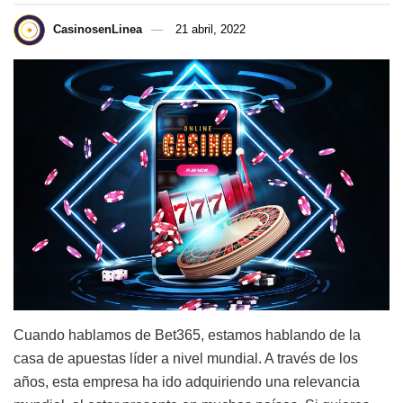
CasinosenLinea
21 abril, 2022
Cuando hablamos de Bet365, estamos hablando de la
casa de apuestas líder a nivel mundial. A través de los
años, esta empresa ha ido adquiriendo una relevancia