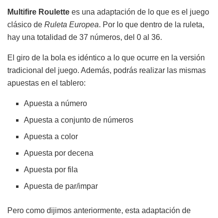
Multifire Roulette
es una adaptación de lo que es el juego
clásico de
Ruleta Europea
. Por lo que dentro de la ruleta,
hay una totalidad de 37 números, del 0 al 36.
El giro de la bola es idéntico a lo que ocurre en la versión
tradicional del juego. Además, podrás realizar las mismas
apuestas en el tablero:
Apuesta a número
Apuesta a conjunto de números
Apuesta a color
Apuesta por decena
Apuesta por fila
Apuesta de par/impar
Pero como dijimos anteriormente, esta adaptación de