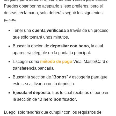
Puedes optar por no aceptarlo si eso prefieres, pero si
deseas reclamarlo, solo deberás seguir los siguientes
pasos:
Tener una
cuenta verificada
a través de un proceso
que sólo tomará unos minutos.
Buscar la opción de
depositar con bono
, la cual
aparecerá elegible en la pantalla principal.
Escoger como
método de pago
Visa, MasterCard o
transferencia bancaria.
Buscar la sección de “
Bonos
” y escogerla para que
este sea activado con tu depósito.
Ejecuta el depósito
, tras lo cual recibirás el bono en
la sección de “
Dinero bonificado
”.
Luego, solo tendrás que cumplir con los requisitos del