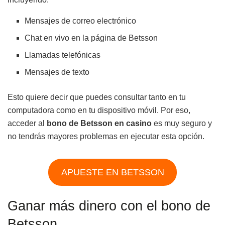
Mensajes de correo electrónico
Chat en vivo en la página de Betsson
Llamadas telefónicas
Mensajes de texto
Esto quiere decir que puedes consultar tanto en tu
computadora como en tu dispositivo móvil. Por eso,
acceder al
bono de Betsson en casino
es muy seguro y
no tendrás mayores problemas en ejecutar esta opción.
APUESTE EN BETSSON
Ganar más dinero con el bono de
Betsson