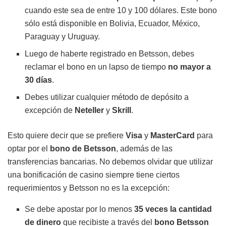
cuando este sea de entre 10 y 100 dólares. Este bono
sólo está disponible en Bolivia, Ecuador, México,
Paraguay y Uruguay.
Luego de haberte registrado en Betsson, debes
reclamar el bono en un lapso de tiempo
no mayor a
30 días
.
Debes utilizar cualquier método de depósito a
excepción de
Neteller
y
Skrill
.
Esto quiere decir que se prefiere
Visa
y
MasterCard
para
optar por el
bono de Betsson
, además de las
transferencias bancarias. No debemos olvidar que utilizar
una bonificación de casino siempre tiene ciertos
requerimientos y Betsson no es la excepción:
Se debe apostar por lo menos
35 veces la cantidad
de dinero
que recibiste a través del
bono Betsson