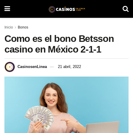
Inicio
Bonos
Como es el bono Betsson
casino en México 2-1-1
CasinosenLinea
21 abril, 2022