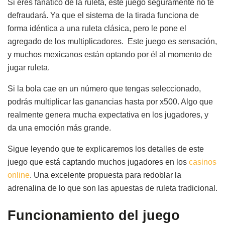
Si eres fanático de la ruleta, este juego seguramente no te
defraudará. Ya que el sistema de la tirada funciona de
forma idéntica a una ruleta clásica, pero le pone el
agregado de los multiplicadores. Este juego es sensación,
y muchos mexicanos están optando por él al momento de
jugar ruleta.
Si la bola cae en un número que tengas seleccionado,
podrás multiplicar las ganancias hasta por x500. Algo que
realmente genera mucha expectativa en los jugadores, y
da una emoción más grande.
Sigue leyendo que te explicaremos los detalles de este
juego que está captando muchos jugadores en los
casinos
online
. Una excelente propuesta para redoblar la
adrenalina de lo que son las apuestas de ruleta tradicional.
Funcionamiento del juego