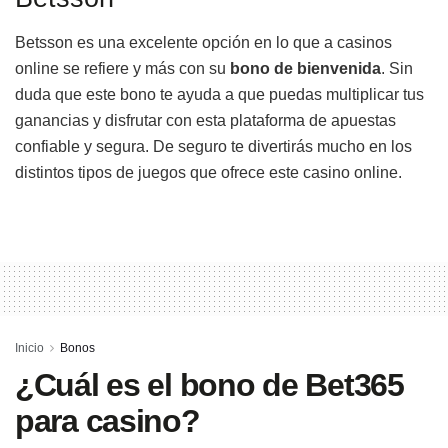
Betsson es una excelente opción en lo que a casinos
online se refiere y más con su
bono de bienvenida
. Sin
duda que este bono te ayuda a que puedas multiplicar tus
ganancias y disfrutar con esta plataforma de apuestas
confiable y segura. De seguro te divertirás mucho en los
distintos tipos de juegos que ofrece este casino online.
Inicio
Bonos
¿Cuál es el bono de Bet365
para casino?