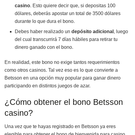
casino
. Esto quiere decir que, si depositas 100
dólares, deberás apostar un total de 3500 dólares
durante lo que dura el bono.
Debes haber realizado un
depósito adicional
, luego
del cual transcurrirá 7 días hábiles para retirar tu
dinero ganado con el bono.
En realidad, este bono no exige tantos requerimientos
como otros casinos. Tal vez eso es lo que convierte a
Betsson en una opción muy popular para ganar dinero
participando en distintos juegos de azar.
¿Cómo obtener el bono Betsson
casino?
Una vez que te hayas registrado en Betsson ya eres
elegible para obtener el bono de bienvenida para casino.