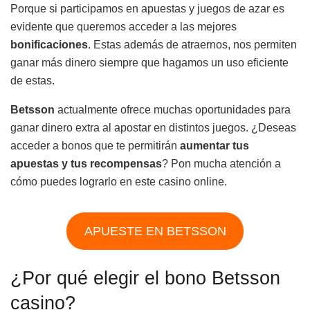
Porque si participamos en apuestas y juegos de azar es
evidente que queremos acceder a las mejores
bonificaciones
. Estas además de atraernos, nos permiten
ganar más dinero siempre que hagamos un uso eficiente
de estas.
Betsson
actualmente ofrece muchas oportunidades para
ganar dinero extra al apostar en distintos juegos. ¿Deseas
acceder a bonos que te permitirán
aumentar tus
apuestas y tus recompensas
? Pon mucha atención a
cómo puedes lograrlo en este casino online.
APUESTE EN BETSSON
¿Por qué elegir el bono Betsson
casino?