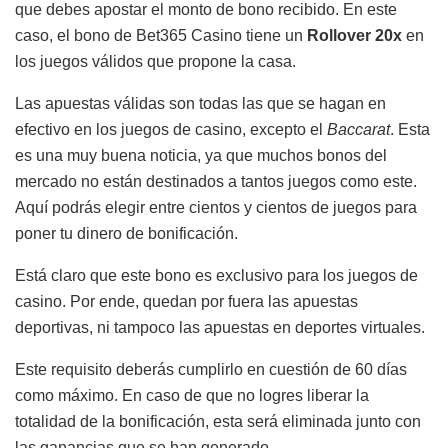
que debes apostar el monto de bono recibido. En este
caso, el bono de Bet365 Casino tiene un
Rollover 20x
en
los juegos válidos que propone la casa.
Las apuestas válidas son todas las que se hagan en
efectivo en los juegos de casino, excepto el
Baccarat
. Esta
es una muy buena noticia, ya que muchos bonos del
mercado no están destinados a tantos juegos como este.
Aquí podrás elegir entre cientos y cientos de juegos para
poner tu dinero de bonificación.
Está claro que este bono es exclusivo para los juegos de
casino. Por ende, quedan por fuera las apuestas
deportivas, ni tampoco las apuestas en deportes virtuales.
Este requisito deberás cumplirlo en cuestión de 60 días
como máximo. En caso de que no logres liberar la
totalidad de la bonificación, esta será eliminada junto con
las ganancias que se han generado.