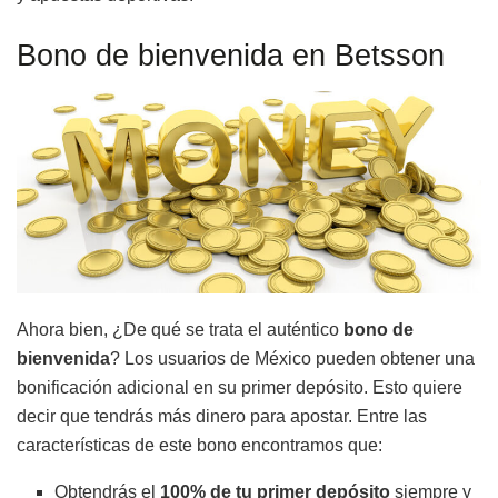
Bono de bienvenida en Betsson
Ahora bien, ¿De qué se trata el auténtico
bono de
bienvenida
? Los usuarios de México pueden obtener una
bonificación adicional en su primer depósito. Esto quiere
decir que tendrás más dinero para apostar. Entre las
características de este bono encontramos que:
Obtendrás el
100% de tu primer depósito
siempre y