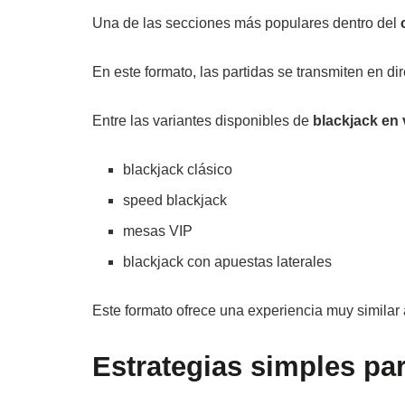
Una de las secciones más populares dentro del
En este formato, las partidas se transmiten en di
Entre las variantes disponibles de
blackjack en 
blackjack clásico
speed blackjack
mesas VIP
blackjack con apuestas laterales
Este formato ofrece una experiencia muy similar a
Estrategias simples pa