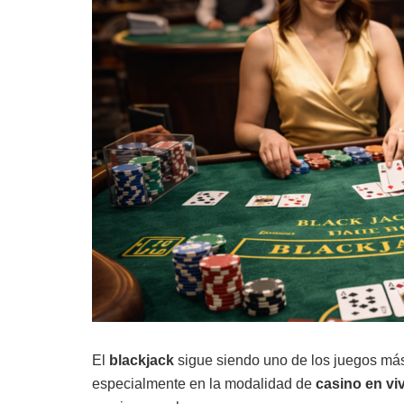
El
blackjack
sigue siendo uno de los juegos má
especialmente en la modalidad de
casino en vi