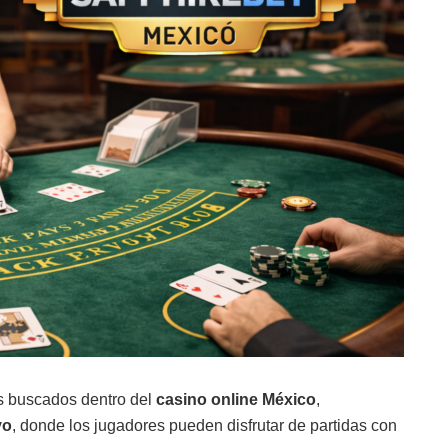
s buscados dentro del
casino online México
,
vo
, donde los jugadores pueden disfrutar de partidas con