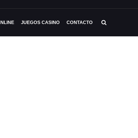
NLINE
JUEGOS CASINO
CONTACTO