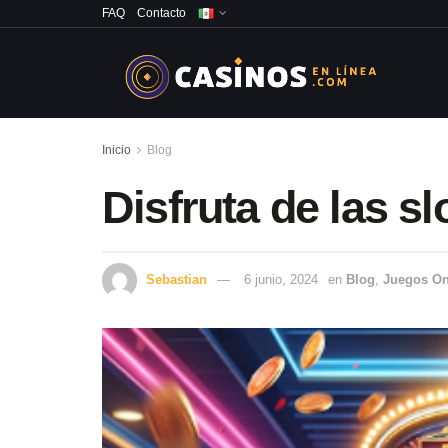
FAQ
Contacto
Inicio
Blog
Disfruta de las sl
Sebastian
6 junio, 2024
en
Blog
,
Juegos On