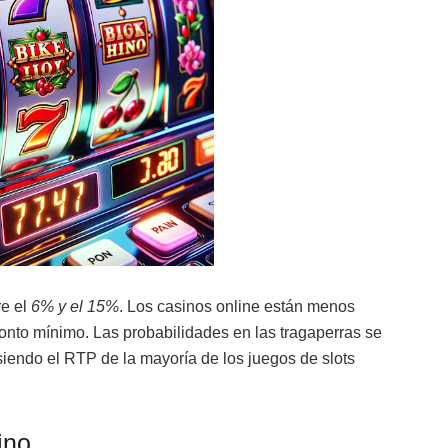
re el
6% y el 15%
. Los casinos online están menos
onto mínimo. Las probabilidades en las tragaperras se
iendo el RTP de la mayoría de los juegos de slots
ino