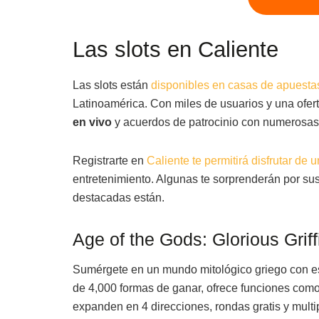
Las slots en Caliente
Las slots están
disponibles en casas de apuesta
Latinoamérica. Con miles de usuarios y una ofe
en vivo
y acuerdos de patrocinio con numerosas
Registrarte en
Caliente te permitirá disfrutar de 
entretenimiento. Algunas te sorprenderán por sus
destacadas están.
Age of the Gods: Glorious Griff
Sumérgete en un mundo mitológico griego con est
de 4,000 formas de ganar, ofrece funciones como
expanden en 4 direcciones, rondas gratis y multi