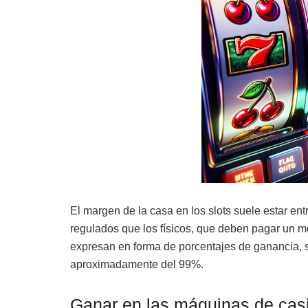
El margen de la casa en los slots suele estar ent
regulados que los físicos, que deben pagar un m
expresan en forma de porcentajes de ganancia, s
aproximadamente del 99%.
Ganar en las máquinas de cas