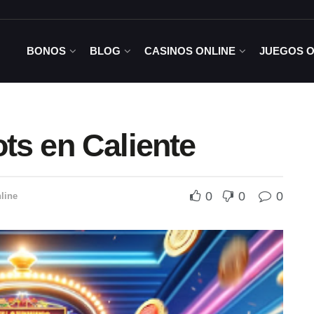
BONOS
BLOG
CASINOS ONLINE
JUEGOS O
ots en Caliente
0
0
0
line