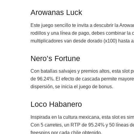
Arowanas Luck
Este juego sencillo te invita a descubrir la Aro
rodillos y una línea de pago, debes combinar la 
multiplicadores van desde dorado (x100) hasta az
Nero’s Fortune
Con batallas salvajes y premios altos, esta slo
de 96.24%. El efecto de cascada permite mayores
dispersión, se inicia el juego de bonus.
Loco Habanero
Inspirada en la cultura mexicana, esta slot es s
Con 5 carretes, un RTP de 95.24% y 50 líneas de
freespins por cada chile obtenido.