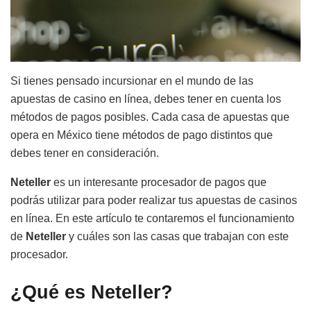
Si tienes pensado incursionar en el mundo de las
apuestas de casino en línea, debes tener en cuenta los
métodos de pagos posibles. Cada casa de apuestas que
opera en México tiene métodos de pago distintos que
debes tener en consideración.
Neteller
es un interesante procesador de pagos que
podrás utilizar para poder realizar tus apuestas de casinos
en línea. En este artículo te contaremos el funcionamiento
de
Neteller
y cuáles son las casas que trabajan con este
procesador.
¿Qué es Neteller?