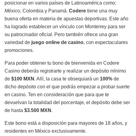
posicionar en varios países de Latinoamérica como:
México
, Colombia y Panamá.
Codere
tiene una muy
buena oferta en materia de apuestas deportivas. Este año
ha logrado establecer un vínculo con Monterrey para ser
su patrocinador oficial. Pero también ofrece una gran
variedad de
juego online de casino
, con espectaculares
promociones.
Para poder obtener tu bono de bienvenida en Codere
Casino deberás registrarte y realizar un depósito mínimo
de
$100 MXN
. Allí, la casa te obsequiará un
100%
de
dicho depósito con el que podrás empezar a probar suerte
en casino. Ten en consideración que para que te
devuelvan la totalidad del porcentaje, el depósito debe ser
de hasta
$3.500 MXN
.
Este bono está a disposición para mayores de 18 años, y
residentes en México exclusivamente.