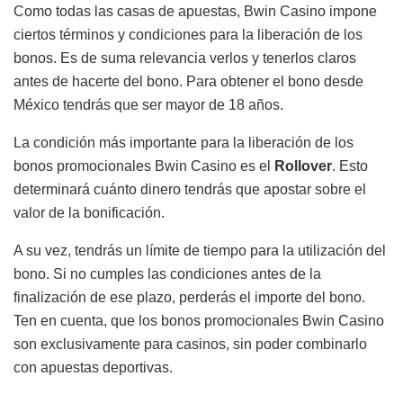
Como todas las casas de apuestas, Bwin Casino impone
ciertos términos y condiciones para la liberación de los
bonos. Es de suma relevancia verlos y tenerlos claros
antes de hacerte del bono. Para obtener el bono desde
México tendrás que ser mayor de 18 años.
La condición más importante para la liberación de los
bonos promocionales Bwin Casino es el
Rollover
. Esto
determinará cuánto dinero tendrás que apostar sobre el
valor de la bonificación.
A su vez, tendrás un límite de tiempo para la utilización del
bono. Si no cumples las condiciones antes de la
finalización de ese plazo, perderás el importe del bono.
Ten en cuenta, que los bonos promocionales Bwin Casino
son exclusivamente para casinos, sin poder combinarlo
con apuestas deportivas.