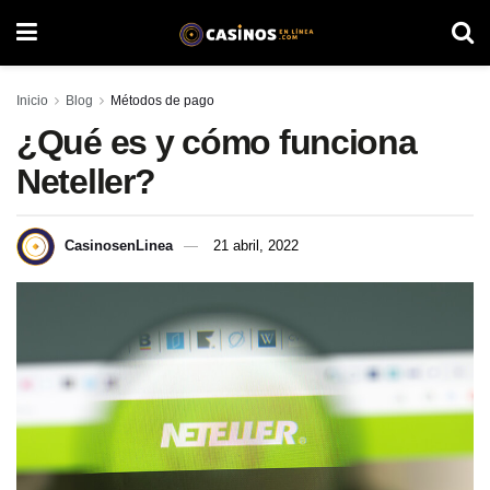
Inicio
Blog
Métodos de pago
¿Qué es y cómo funciona
Neteller?
CasinosenLinea
21 abril, 2022