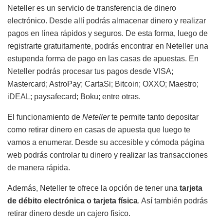
Neteller es un servicio de transferencia de dinero
electrónico. Desde allí podrás almacenar dinero y realizar
pagos en línea rápidos y seguros. De esta forma, luego de
registrarte gratuitamente, podrás encontrar en Neteller una
estupenda forma de pago en las casas de apuestas. En
Neteller podrás procesar tus pagos desde VISA;
Mastercard; AstroPay; CartaSi; Bitcoin; OXXO; Maestro;
iDEAL; paysafecard; Boku; entre otras.
El funcionamiento de
Neteller
te permite tanto depositar
como retirar dinero en casas de apuesta que luego te
vamos a enumerar. Desde su accesible y cómoda página
web podrás controlar tu dinero y realizar las transacciones
de manera rápida.
Además, Neteller te ofrece la opción de tener una
tarjeta
de débito electrónica o tarjeta física
. Así también podrás
retirar dinero desde un cajero físico.