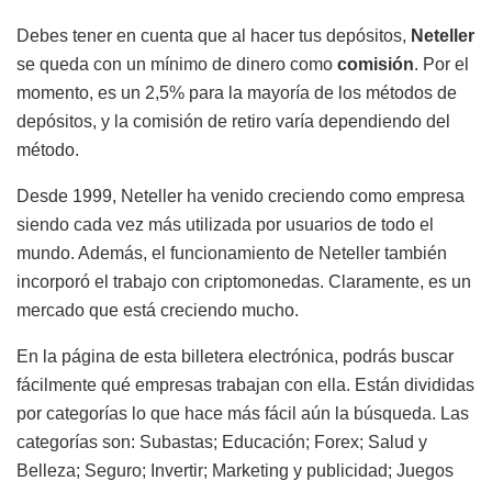
Debes tener en cuenta que al hacer tus depósitos,
Neteller
se queda con un mínimo de dinero como
comisión
. Por el
momento, es un 2,5% para la mayoría de los métodos de
depósitos, y la comisión de retiro varía dependiendo del
método.
Desde 1999, Neteller ha venido creciendo como empresa
siendo cada vez más utilizada por usuarios de todo el
mundo. Además, el funcionamiento de Neteller también
incorporó el trabajo con criptomonedas. Claramente, es un
mercado que está creciendo mucho.
En la página de esta billetera electrónica, podrás buscar
fácilmente qué empresas trabajan con ella. Están divididas
por categorías lo que hace más fácil aún la búsqueda. Las
categorías son: Subastas; Educación; Forex; Salud y
Belleza; Seguro; Invertir; Marketing y publicidad; Juegos