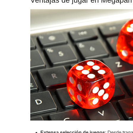
Ventajas de jugar en Megapari
Extensa selección de juegos
: Desde trag