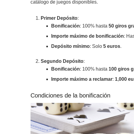
catálogo de juegos disponibles.
Primer Depósito
:
Bonificación
: 100% hasta
50 giros gr
Importe máximo de bonificación
: Ha
Depósito mínimo
: Solo
5 euros
.
Segundo Depósito
:
Bonificación
: 100% hasta
100 giros g
Importe máximo a reclamar
:
1,000 eu
Condiciones de la bonificación