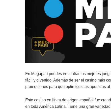
En Megapari puedes encontrar los mejores juego
fácil y divertido. Además de ser el casino más c
promociones para que optimices tus apuestas al
Este casino en línea de origen español fue crea
en toda América Latina. Tiene una gran variedad