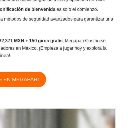
onificación de bienvenida
es solo el comienzo.
iza métodos de seguridad avanzados para garantizar una
32,371 MXN + 150 giros gratis
, Megapari Casino se
adores en México. ¡Empieza a jugar hoy y explora la
ínea!
E EN MEGAPARI