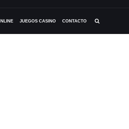
NLINE
JUEGOS CASINO
CONTACTO