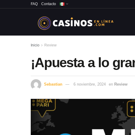
FAQ
Contacto
Inicio
Review
¡Apuesta a lo gr
Sebastian
6 noviembre, 2024
en
Review