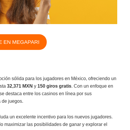
E EN MEGAPARI
ión sólida para los jugadores en México, ofreciendo un
asta
32,371 MXN
y
150 giros gratis
. Con un enfoque en
e destaca entre los casinos en línea por sus
a de juegos.
duda un excelente incentivo para los nuevos jugadores.
o maximizar las posibilidades de ganar y explorar el