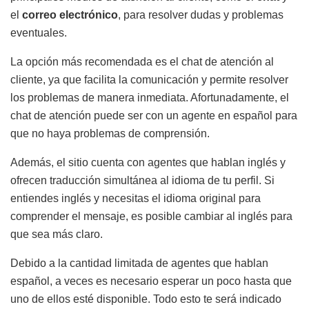
el
correo electrónico
, para resolver dudas y problemas
eventuales.
La opción más recomendada es el chat de atención al
cliente, ya que facilita la comunicación y permite resolver
los problemas de manera inmediata. Afortunadamente, el
chat de atención puede ser con un agente en español para
que no haya problemas de comprensión.
Además, el sitio cuenta con agentes que hablan inglés y
ofrecen traducción simultánea al idioma de tu perfil. Si
entiendes inglés y necesitas el idioma original para
comprender el mensaje, es posible cambiar al inglés para
que sea más claro.
Debido a la cantidad limitada de agentes que hablan
español, a veces es necesario esperar un poco hasta que
uno de ellos esté disponible. Todo esto te será indicado