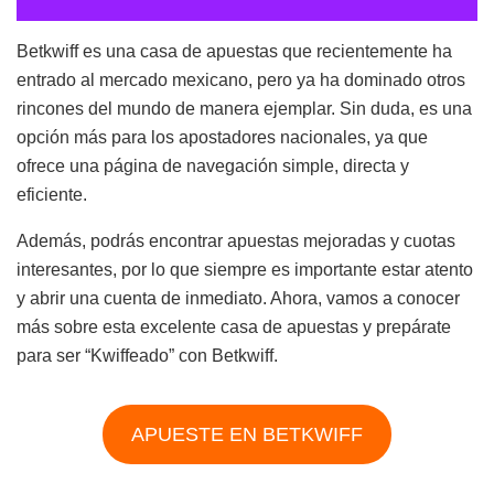
Betkwiff es una casa de apuestas que recientemente ha
entrado al mercado mexicano, pero ya ha dominado otros
rincones del mundo de manera ejemplar. Sin duda, es una
opción más para los apostadores nacionales, ya que
ofrece una página de navegación simple, directa y
eficiente.
Además, podrás encontrar apuestas mejoradas y cuotas
interesantes, por lo que siempre es importante estar atento
y abrir una cuenta de inmediato. Ahora, vamos a conocer
más sobre esta excelente casa de apuestas y prepárate
para ser “Kwiffeado” con Betkwiff.
APUESTE EN BETKWIFF