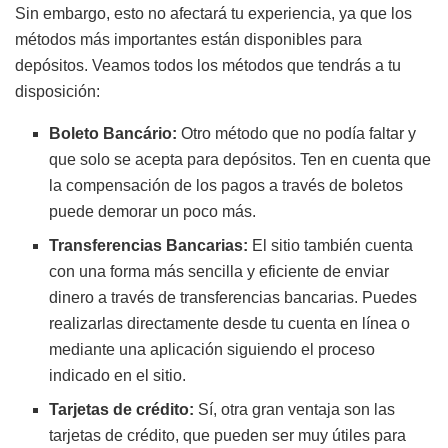
Sin embargo, esto no afectará tu experiencia, ya que los
métodos más importantes están disponibles para
depósitos. Veamos todos los métodos que tendrás a tu
disposición:
Boleto Bancário:
Otro método que no podía faltar y
que solo se acepta para depósitos. Ten en cuenta que
la compensación de los pagos a través de boletos
puede demorar un poco más.
Transferencias Bancarias:
El sitio también cuenta
con una forma más sencilla y eficiente de enviar
dinero a través de transferencias bancarias. Puedes
realizarlas directamente desde tu cuenta en línea o
mediante una aplicación siguiendo el proceso
indicado en el sitio.
Tarjetas de crédito:
Sí, otra gran ventaja son las
tarjetas de crédito, que pueden ser muy útiles para