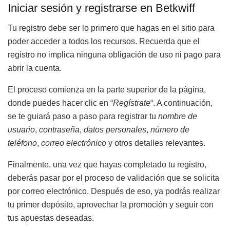
Iniciar sesión y registrarse en Betkwiff
Tu registro debe ser lo primero que hagas en el sitio para
poder acceder a todos los recursos. Recuerda que el
registro no implica ninguna obligación de uso ni pago para
abrir la cuenta.
El proceso comienza en la parte superior de la página,
donde puedes hacer clic en “
Regístrate
“. A continuación,
se te guiará paso a paso para registrar tu
nombre de
usuario
,
contraseña
,
datos personales
,
número de
teléfono
,
correo electrónico
y otros detalles relevantes.
Finalmente, una vez que hayas completado tu registro,
deberás pasar por el proceso de validación que se solicita
por correo electrónico. Después de eso, ya podrás realizar
tu primer depósito, aprovechar la promoción y seguir con
tus apuestas deseadas.