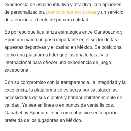
experiencia de usuario intuitiva y atractiva, con opciones
de personalización,
promociones exclusivas
y un servicio
de atención al cliente de primera calidad.
Es por eso que la alianza estratégica entre Ganabet.mx y
Sportium marca un paso importante en el sector de las
apuestas deportivas y el casino en México. Se posiciona
como una plataforma líder que fusiona lo local y lo
internacional para ofrecer una experiencia de juego
excepcional.
Con su compromiso con la transparencia, la integridad y la
excelencia, la plataforma se esfuerza por satisfacer las
necesidades de sus clientes y brindar entretenimiento de
calidad. Ya sea en línea o en puntos de venta físicos,
Ganabet by Sportium tiene como objetivo ser la opción
preferida de los jugadores en México.