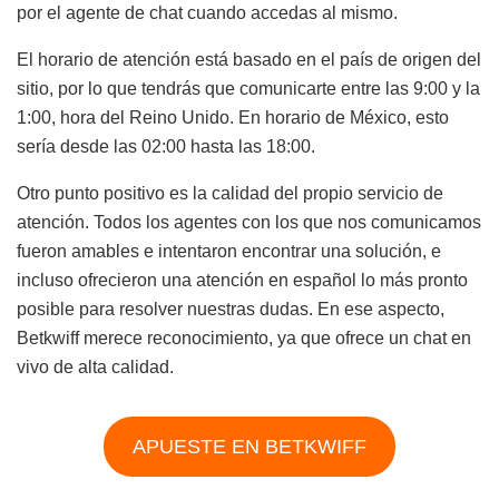
por el agente de chat cuando accedas al mismo.
El horario de atención está basado en el país de origen del
sitio, por lo que tendrás que comunicarte entre las 9:00 y la
1:00, hora del Reino Unido. En horario de México, esto
sería desde las 02:00 hasta las 18:00.
Otro punto positivo es la calidad del propio servicio de
atención. Todos los agentes con los que nos comunicamos
fueron amables e intentaron encontrar una solución, e
incluso ofrecieron una atención en español lo más pronto
posible para resolver nuestras dudas. En ese aspecto,
Betkwiff merece reconocimiento, ya que ofrece un chat en
vivo de alta calidad.
APUESTE EN BETKWIFF