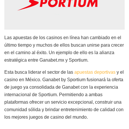
Las apuestas de los casinos en línea han cambiado en el
último tiempo y muchos de ellos buscan unirse para crecer
en el camino al éxito. Un ejemplo de ello es la alianza
estratégica entre Ganabet.mx y Sportium.
Esta busca liderar el sector de las
apuestas deportivas
y el
casino en México. Ganabet by Sportium fusionará la oferta
de juego ya consolidada de Ganabet con la experiencia
internacional de Sportium. Permitiendo a ambas
plataformas ofrecer un servicio excepcional, construir una
comunidad sólida y brindar entretenimiento de calidad con
los mejores juegos de casino del mundo.