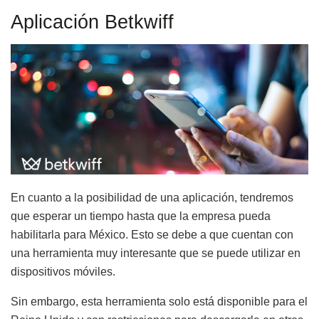
Aplicación Betkwiff
En cuanto a la posibilidad de una aplicación, tendremos
que esperar un tiempo hasta que la empresa pueda
habilitarla para México. Esto se debe a que cuentan con
una herramienta muy interesante que se puede utilizar en
dispositivos móviles.
Sin embargo, esta herramienta solo está disponible para el