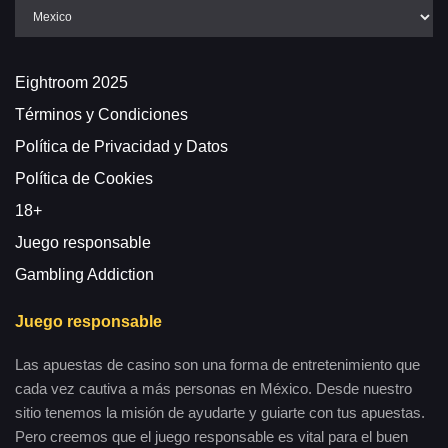
Eightroom 2025
Términos y Condiciones
Política de Privacidad y Datos
Política de Cookies
18+
Juego responsable
Gambling Addiction
Juego responsable
Las apuestas de casino son una forma de entretenimiento que
cada vez cautiva a más personas en México. Desde nuestro
sitio tenemos la misión de ayudarte y guiarte con tus apuestas.
Pero creemos que el juego responsable es vital para el buen