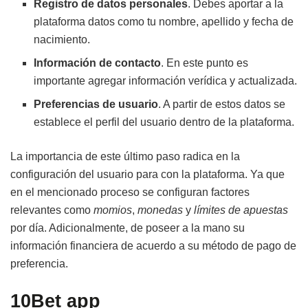
Registro de datos personales
. Debes aportar a la
plataforma datos como tu nombre, apellido y fecha de
nacimiento.
Información de contacto
. En este punto es
importante agregar información verídica y actualizada.
Preferencias de usuario
. A partir de estos datos se
establece el perfil del usuario dentro de la plataforma.
La importancia de este último paso radica en la
configuración del usuario para con la plataforma. Ya que
en el mencionado proceso se configuran factores
relevantes como
momios
,
monedas
y
límites de apuestas
por día. Adicionalmente, de poseer a la mano su
información financiera de acuerdo a su método de pago de
preferencia.
10Bet app