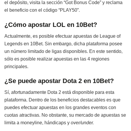
el depósito, visita la sección “Got Bonus Code” y reclama
el beneficio con el código “PLAY50”.
¿Cómo apostar LOL en 10Bet?
Actualmente, es posible efectuar apuestas de League of
Legends en 10Bet. Sin embargo, dicha plataforma posee
un número limitado de ligas disponibles. En este sentido,
sólo es posible realizar apuestas en las 4 regiones
principales.
¿Se puede apostar Dota 2 en 10Bet?
Sí, afortunadamente Dota 2 está disponible para esta
plataforma. Dentro de los beneficios destacables es que
puedes efectuar apuestas en los grandes eventos con
cuotas atractivas. No obstante, su mercado de apuestas se
limita a moneyline, hándicaps y
over/under.