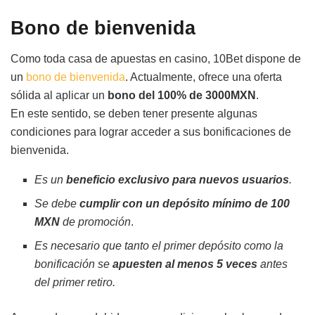
Bono de bienvenida
Como toda casa de apuestas en casino, 10Bet dispone de
un
bono de bienvenida
. Actualmente, ofrece una oferta
sólida al aplicar un
bono del 100% de 3000MXN
.
En este sentido, se deben tener presente algunas
condiciones para lograr acceder a sus bonificaciones de
bienvenida.
Es un
beneficio exclusivo para nuevos usuarios
.
Se debe
cumplir con un depósito mínimo de 100
MXN
de promoción
.
Es necesario que tanto el primer depósito como la
bonificación se
apuesten al menos 5 veces
antes
del primer retiro.