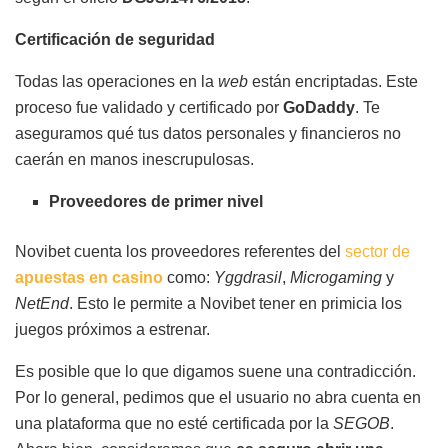
Certificación de seguridad
Todas las operaciones en la
web
están encriptadas. Este
proceso fue validado y certificado por
GoDaddy
. Te
aseguramos qué tus datos personales y financieros no
caerán en manos inescrupulosas.
Proveedores de primer nivel
Novibet cuenta los proveedores referentes del
sector de
apuestas en casino
como:
Yggdrasil
,
Microgaming
y
NetEnd
. Esto le permite a Novibet tener en primicia los
juegos próximos a estrenar.
Es posible que lo que digamos suene una contradicción.
Por lo general, pedimos que el usuario no abra cuenta en
una plataforma que no esté certificada por la
SEGOB
.