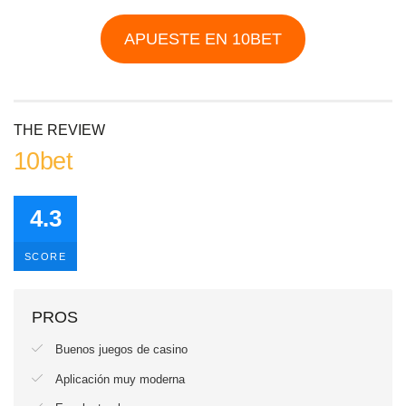
APUESTE EN 10BET
THE REVIEW
10bet
4.3
SCORE
PROS
Buenos juegos de casino
Aplicación muy moderna