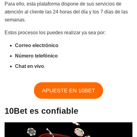
Para ello, esta plataforma dispone de sus servicios de
atención al cliente las 24 horas del día y los 7 días de las
semanas.
Estos procesos los puedes realizar ya sea por:
Correo electrónico
Número telefónico
Chat en vivo
.
APUESTE EN 10BET
10Bet es confiable