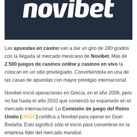
Las
apuestas en casino
van a dar un giro de 180 grados
con la llegada al mercado mexicano de
Novibet.
Más de
2.500 juegos de casinos
online
y casinos en vivo
la
colocan en un sitio privilegiado. Convirtiéndola en una de
las casas de apuestas con mayor prestigio internacional.
Novibet inició operaciones en Grecia, en el año 2006, pero
no fue hasta el año 2010 que comenzó su expansión en el
mercado internacional. La
Comisión de juego del Reino
Unido (
UKGC
)
certifica a Novibet para operar en Gran
Bretaña. Esto significó sólo el inicio para convertirse en la
empresa líder del mercado mundial.