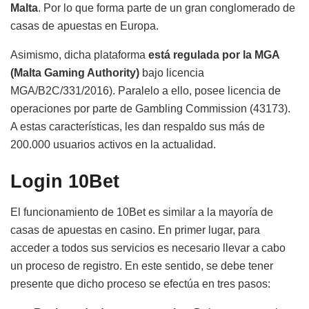
Malta
. Por lo que forma parte de un gran conglomerado de
casas de apuestas en Europa.
Asimismo, dicha plataforma
está regulada por la MGA
(Malta Gaming Authority)
bajo licencia
MGA/B2C/331/2016). Paralelo a ello, posee licencia de
operaciones por parte de Gambling Commission (43173).
A estas características, les dan respaldo sus más de
200.000 usuarios activos en la actualidad.
Login 10Bet
El funcionamiento de 10Bet es similar a la mayoría de
casas de apuestas en casino. En primer lugar, para
acceder a todos sus servicios es necesario llevar a cabo
un proceso de registro. En este sentido, se debe tener
presente que dicho proceso se efectúa en tres pasos: