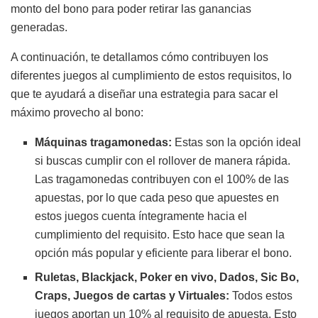
monto del bono para poder retirar las ganancias
generadas.
A continuación, te detallamos cómo contribuyen los
diferentes juegos al cumplimiento de estos requisitos, lo
que te ayudará a diseñar una estrategia para sacar el
máximo provecho al bono:
Máquinas tragamonedas:
Estas son la opción ideal
si buscas cumplir con el rollover de manera rápida.
Las tragamonedas contribuyen con el 100% de las
apuestas, por lo que cada peso que apuestes en
estos juegos cuenta íntegramente hacia el
cumplimiento del requisito. Esto hace que sean la
opción más popular y eficiente para liberar el bono.
Ruletas, Blackjack, Poker en vivo, Dados, Sic Bo,
Craps, Juegos de cartas y Virtuales:
Todos estos
juegos aportan un 10% al requisito de apuesta. Esto