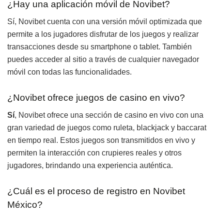
¿Hay una aplicación móvil de Novibet?
Sí, Novibet cuenta con una versión móvil optimizada que
permite a los jugadores disfrutar de los juegos y realizar
transacciones desde su smartphone o tablet. También
puedes acceder al sitio a través de cualquier navegador
móvil con todas las funcionalidades.
¿Novibet ofrece juegos de casino en vivo?
Sí
, Novibet ofrece una sección de casino en vivo con una
gran variedad de juegos como ruleta, blackjack y baccarat
en tiempo real. Estos juegos son transmitidos en vivo y
permiten la interacción con crupieres reales y otros
jugadores, brindando una experiencia auténtica.
¿Cuál es el proceso de registro en Novibet
México?