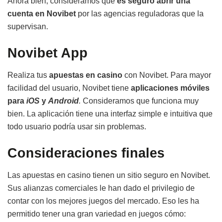
Ahora bien, consideramos que
es seguro abrir una
cuenta en Novibet
por las agencias reguladoras que la
supervisan.
Novibet App
Realiza tus
apuestas en casino
con Novibet. Para mayor
facilidad del usuario, Novibet tiene
aplicaciones móviles
para
iOS
y
Android
.
Consideramos que funciona muy
bien. La aplicación tiene una interfaz simple e intuitiva que
todo usuario podría usar sin problemas.
Consideraciones finales
Las apuestas en casino tienen un sitio seguro en Novibet.
Sus alianzas comerciales le han dado el privilegio de
contar con los mejores juegos del mercado. Eso les ha
permitido tener una gran variedad en juegos cómo: