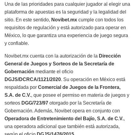
Una de las prioridades para cualquier jugador al elegir una
plataforma de apuestas es la seguridad y la legalidad del
sitio. En este sentido,
Novibet.mx
cumple con todos los
requisitos de regulación y está autorizado para operar en
México, lo que garantiza una experiencia de juego segura
y confiable.
Novibet.mx cuenta con la autorización de la
Dirección
General de Juegos y Sorteos de la Secretaría de
Gobernación
mediante el oficio
DGJS/DCRCA/1121/2020
. Su operación en México está
respaldada por
Comercial de Juegos de la Frontera,
S.A. de C.V.
, que posee el permiso en materia de juegos y
sorteos
DGG/723/97
otorgado por la Secretaría de
Gobernación. Además, Novibet opera en conjunto con
Operadora de Entretenimiento del Bajío, S.A. de C.V.
,
una operadora adicional que también está autorizada,
según el oficio
DGJS/1476/2015
.