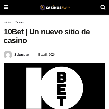
Inicio
Review
10Bet | Un nuevo sitio de
casino
Sebastian
8 abril, 2024