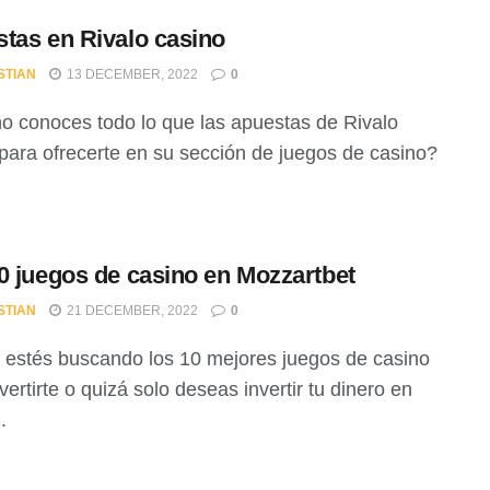
tas en Rivalo casino
STIAN
13 DECEMBER, 2022
0
o conoces todo lo que las apuestas de Rivalo
 para ofrecerte en su sección de juegos de casino?
0 juegos de casino en Mozzartbet
STIAN
21 DECEMBER, 2022
0
 estés buscando los 10 mejores juegos de casino
vertirte o quizá solo deseas invertir tu dinero en
.