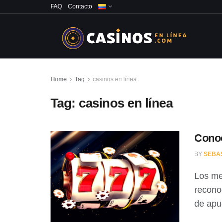
FAQ
Contacto
Home
Tag
casinos en línea
Tag:
casinos en línea
Conoc
BY
SEBA
Los me
recono
de apue