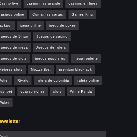
Casino live
casino mas grande
casinos en línea
casinos online
Contar las cartas
Games King
jackpot
juega online
juego de poker
Juegos de Bingo
Juegos de casino
Juegos de mesa
Juegos de ruleta
Juegos de slots
juegos populares
mega roulette
Mejores slots
Mozzartbet
premium blackjack
Póker
Rivalo
ruleta de colombia
ruleta online
rushbet
scarab riches
slots
White Panda
Wplay
ewsletter