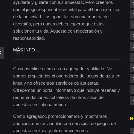
ayudarte y guiarte con tus apuestas. Pero creemos
que el juego responsable es vital para el buen ejercicio
de la actividad. Las apuestas son una manera de
diversión, pero nunca debes esperar que estas
solucionen tu vida. Apuesta con moderación y
responsabilidad.
MÁS INFO…
Casinosenlinea.com es un agregador y afiliado. No
somos propietarios ni operadores de juegos de azar en
línea y no ofrecemos servicios de apuestas.
Ofrecemos un portal informativo que incluye reseñas y
recomendaciones subjetivas de otros sitios de
apuestas en Latinoamérica.
Como agregador, promocionamos y mostramos
N
anuncios que se vinculan con servicios de juegos de
apuestas en línea y otros proveedores.