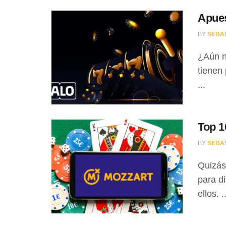
Apues
BY
SEBA
¿Aún n
tienen
...
Top 1
BY
SEBA
Quizás
para di
ellos. ..