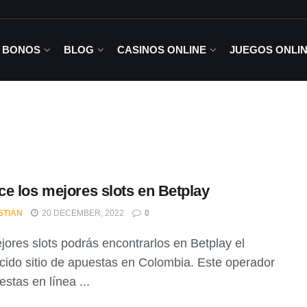
BONOS
BLOG
CASINOS ONLINE
JUEGOS ONLI
e los mejores slots en Betplay
STIAN
20 DECEMBER, 2022
0
jores slots podrás encontrarlos en Betplay el
cido sitio de apuestas en Colombia. Este operador
stas en línea ...