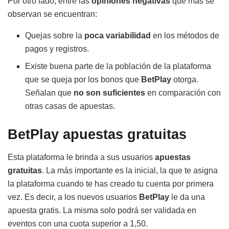
Por otro lado, entre las
opiniones negativas
que más se
observan se encuentran:
Quejas sobre la
poca variabilidad
en los métodos de
pagos y registros.
Existe buena parte de la población de la plataforma
que se queja por los bonos que
BetPlay
otorga.
Señalan que
no son suficientes
en comparación con
otras casas de apuestas.
BetPlay apuestas gratuitas
Esta plataforma le brinda a sus usuarios
apuestas
gratuitas
. La más importante es la inicial, la que te asigna
la plataforma cuando te has creado tu cuenta por primera
vez. Es decir, a los nuevos usuarios
BetPlay
le da una
apuesta gratis. La misma solo podrá ser validada en
eventos con una cuota superior a 1,50.