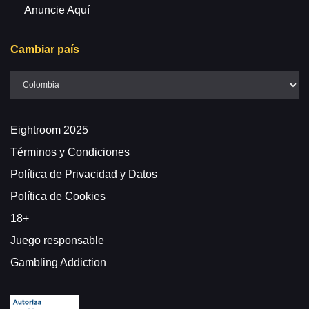
Anuncie Aquí
Cambiar país
Eightroom 2025
Términos y Condiciones
Política de Privacidad y Datos
Política de Cookies
18+
Juego responsable
Gambling Addiction