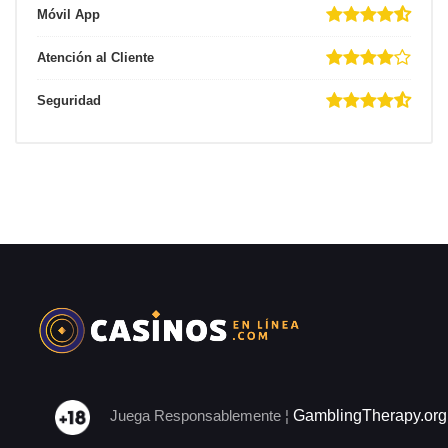
Móvil App
Atención al Cliente
Seguridad
Juega Responsablemente ¦
GamblingTherapy.org