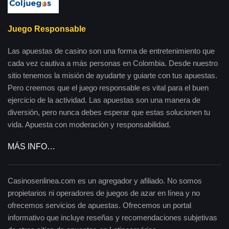
Juego Responsable
Las apuestas de casino son una forma de entretenimiento que
cada vez cautiva a más personas en Colombia. Desde nuestro
sitio tenemos la misión de ayudarte y guiarte con tus apuestas.
Pero creemos que el juego responsable es vital para el buen
ejercicio de la actividad. Las apuestas son una manera de
diversión, pero nunca debes esperar que estas solucionen tu
vida. Apuesta con moderación y responsabilidad.
MÁS INFO…
Casinosenlinea.com es un agregador y afiliado. No somos
propietarios ni operadores de juegos de azar en línea y no
ofrecemos servicios de apuestas. Ofrecemos un portal
informativo que incluye reseñas y recomendaciones subjetivas