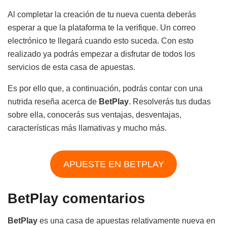
Al completar la creación de tu nueva cuenta deberás
esperar a que la plataforma te la verifique. Un correo
electrónico te llegará cuando esto suceda. Con esto
realizado ya podrás empezar a disfrutar de todos los
servicios de esta casa de apuestas.
Es por ello que, a continuación, podrás contar con una
nutrida reseña acerca de
BetPlay
. Resolverás tus dudas
sobre ella, conocerás sus ventajas, desventajas,
características más llamativas y mucho más.
APUESTE EN BETPLAY
BetPlay comentarios
BetPlay
es una casa de apuestas relativamente nueva en