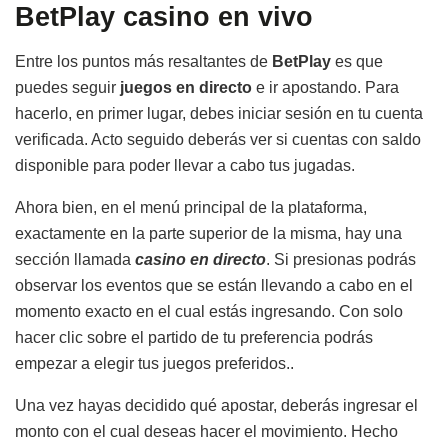
BetPlay casino en vivo
Entre los puntos más resaltantes de
BetPlay
es que
puedes seguir
juegos en directo
e ir apostando. Para
hacerlo, en primer lugar, debes iniciar sesión en tu cuenta
verificada. Acto seguido deberás ver si cuentas con saldo
disponible para poder llevar a cabo tus jugadas.
Ahora bien, en el menú principal de la plataforma,
exactamente en la parte superior de la misma, hay una
sección llamada
casino en directo
. Si presionas podrás
observar los eventos que se están llevando a cabo en el
momento exacto en el cual estás ingresando. Con solo
hacer clic sobre el partido de tu preferencia podrás
empezar a elegir tus juegos preferidos..
Una vez hayas decidido qué apostar, deberás ingresar el
monto con el cual deseas hacer el movimiento. Hecho