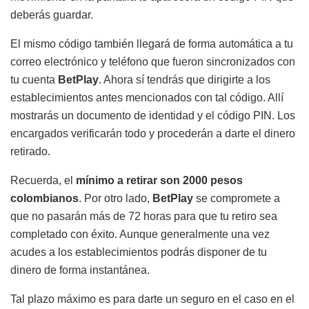
deberás guardar.
El mismo código también llegará de forma automática a tu
correo electrónico y teléfono que fueron sincronizados con
tu cuenta
BetPlay
. Ahora sí tendrás que dirigirte a los
establecimientos antes mencionados con tal código. Allí
mostrarás un documento de identidad y el código PIN. Los
encargados verificarán todo y procederán a darte el dinero
retirado.
Recuerda, el
mínimo a retirar son 2000 pesos
colombianos
. Por otro lado,
BetPlay
se compromete a
que no pasarán más de 72 horas para que tu retiro sea
completado con éxito. Aunque generalmente una vez
acudes a los establecimientos podrás disponer de tu
dinero de forma instantánea.
Tal plazo máximo es para darte un seguro en el caso en el