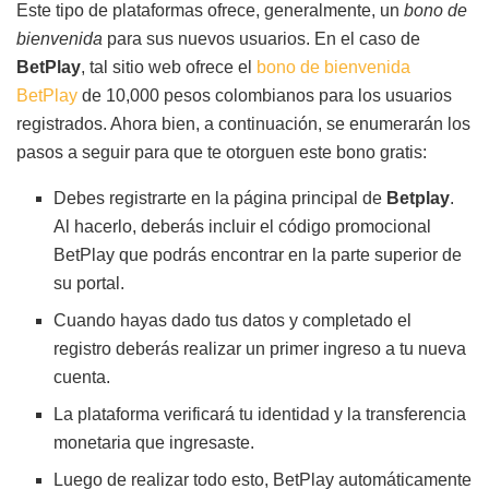
Este tipo de plataformas ofrece, generalmente, un
bono de
bienvenida
para sus nuevos usuarios. En el caso de
BetPlay
, tal sitio web ofrece el
bono de bienvenida
BetPlay
de 10,000 pesos colombianos para los usuarios
registrados. Ahora bien, a continuación, se enumerarán los
pasos a seguir para que te otorguen este bono gratis:
Debes registrarte en la página principal de
Betplay
.
Al hacerlo, deberás incluir el código promocional
BetPlay que podrás encontrar en la parte superior de
su portal.
Cuando hayas dado tus datos y completado el
registro deberás realizar un primer ingreso a tu nueva
cuenta.
La plataforma verificará tu identidad y la transferencia
monetaria que ingresaste.
Luego de realizar todo esto, BetPlay automáticamente