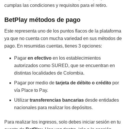
cumplas las condiciones y requisitos para el retiro.
BetPlay métodos de pago
Este representa uno de los puntos flacos de la plataforma
ya que no cuenta con mucha variedad en sus métodos de
pago. En resumidas cuentas, tienes 3 opciones:
Pagar
en efectivo
en los establecimientos
autorizados como SURED, que se encuentran en
distintas localidades de Colombia.
Pagar por medio de
tarjeta de débito o crédito
por
vía Place to Pay.
Utilizar
transferencias bancarias
desde entidades
nacionales para realizar los depósitos.
Para realizar los ingresos, solo debes iniciar sesión en tu