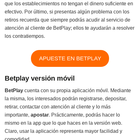
que los establecimientos no tengan el dinero suficiente en
efectivo. Por último, si presentas algún problema con los
retiros recuerda que siempre podrás acudir al servicio de
atención al cliente de BetPlay; ellos te ayudarán a resolver
los contratiempos.
APUESTE EN BETPLAY
Betplay versión móvil
BetPlay
cuenta con su propia aplicación móvil. Mediante
la misma, los interesados podrán registrarse, depositar,
retirar, contactar con atención al cliente y lo más
importante,
apostar
. Prácticamente, podrás hacer lo
mismo en la app que lo que haces en la versión web.
Claro, usar la aplicación representa mayor facilidad y
comodidad.