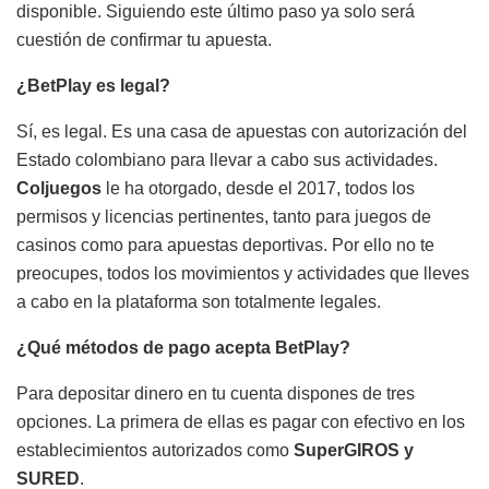
disponible. Siguiendo este último paso ya solo será
cuestión de confirmar tu apuesta.
¿BetPlay es legal?
Sí, es legal. Es una casa de apuestas con autorización del
Estado colombiano para llevar a cabo sus actividades.
Coljuegos
le ha otorgado, desde el 2017, todos los
permisos y licencias pertinentes, tanto para juegos de
casinos como para apuestas deportivas. Por ello no te
preocupes, todos los movimientos y actividades que lleves
a cabo en la plataforma son totalmente legales.
¿Qué métodos de pago acepta BetPlay?
Para depositar dinero en tu cuenta dispones de tres
opciones. La primera de ellas es pagar con efectivo en los
establecimientos autorizados como
SuperGIROS y
SURED
.