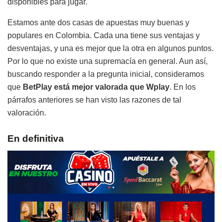
disponibles para jugar.
Estamos ante dos casas de apuestas muy buenas y
populares en Colombia. Cada una tiene sus ventajas y
desventajas, y una es mejor que la otra en algunos puntos.
Por lo que no existe una supremacía en general. Aun así,
buscando responder a la pregunta inicial, consideramos
que
BetPlay está mejor valorada que Wplay
. En los
párrafos anteriores se han visto las razones de tal
valoración.
En definitiva