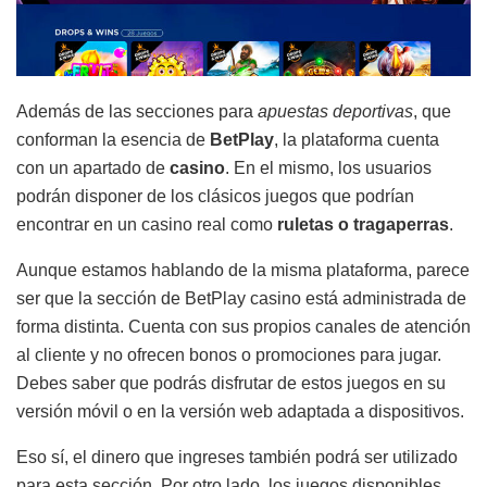
Además de las secciones para
apuestas deportivas
, que
conforman la esencia de
BetPlay
, la plataforma cuenta
con un apartado de
casino
. En el mismo, los usuarios
podrán disponer de los clásicos juegos que podrían
encontrar en un casino real como
ruletas o tragaperras
.
Aunque estamos hablando de la misma plataforma, parece
ser que la sección de BetPlay casino está administrada de
forma distinta. Cuenta con sus propios canales de atención
al cliente y no ofrecen bonos o promociones para jugar.
Debes saber que podrás disfrutar de estos juegos en su
versión móvil o en la versión web adaptada a dispositivos.
Eso sí, el dinero que ingreses también podrá ser utilizado
para esta sección. Por otro lado, los juegos disponibles