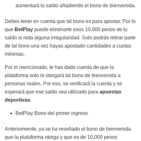
aumentará tu saldo añadiendo el bono de bienvenida.
Debes tener en cuenta que tal bono es para apostar. Por lo
que
BetPlay
puede eliminarte esos 10,000 pesos de tu
saldo si nota alguna irregularidad. Solo podrás retirar parte
de tal bono una vez hayas apostado cantidades a cuotas
mínimas.
Por lo mencionado, te has dado cuenta de que la
plataforma solo le otorgará tal bono de bienvenida a
personas reales. Por eso, se verificará la cuenta y se
esperará que ese saldo sea utilizado para
apuestas
deportivas
.
BetPlay Bono del primer ingreso
Anteriormente, ya se ha reseñado el bono de bienvenida
que la plataforma otorga y que es de 10,000 pesos