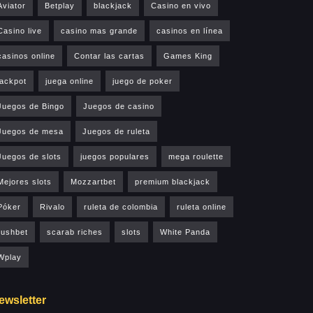
Aviator
Betplay
blackjack
Casino en vivo
Casino live
casino mas grande
casinos en línea
casinos online
Contar las cartas
Games King
jackpot
juega online
juego de poker
Juegos de Bingo
Juegos de casino
Juegos de mesa
Juegos de ruleta
Juegos de slots
juegos populares
mega roulette
Mejores slots
Mozzartbet
premium blackjack
Póker
Rivalo
ruleta de colombia
ruleta online
rushbet
scarab riches
slots
White Panda
Wplay
ewsletter