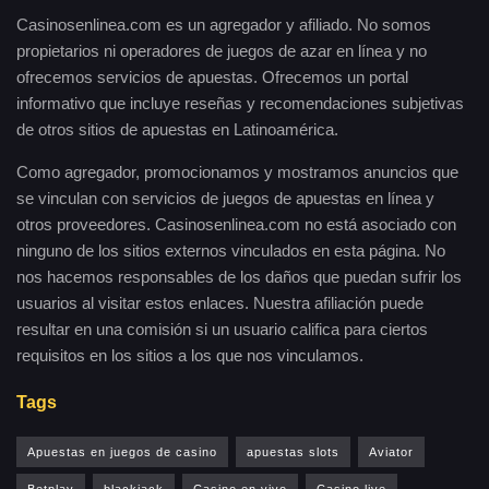
Casinosenlinea.com es un agregador y afiliado. No somos
propietarios ni operadores de juegos de azar en línea y no
ofrecemos servicios de apuestas. Ofrecemos un portal
informativo que incluye reseñas y recomendaciones subjetivas
de otros sitios de apuestas en Latinoamérica.
Como agregador, promocionamos y mostramos anuncios que
se vinculan con servicios de juegos de apuestas en línea y
otros proveedores. Casinosenlinea.com no está asociado con
ninguno de los sitios externos vinculados en esta página. No
nos hacemos responsables de los daños que puedan sufrir los
usuarios al visitar estos enlaces. Nuestra afiliación puede
resultar en una comisión si un usuario califica para ciertos
requisitos en los sitios a los que nos vinculamos.
Tags
Apuestas en juegos de casino
apuestas slots
Aviator