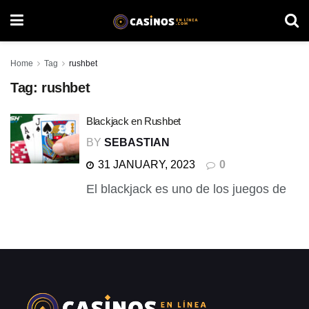
Home
Tag
rushbet
Tag:
rushbet
Blackjack en Rushbet
BY
SEBASTIAN
31 JANUARY, 2023
0
El blackjack es uno de los juegos de
mesa más populares en los casinos
en línea y físicos. Además, también ...