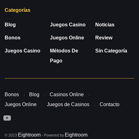
Categorías
Blog
Juegos Casino
Noticias
Bonos
Juegos Online
Review
Juegos Casino
Métodos De
Sin Categoría
Pago
Bonos
Blog
Casinos Online
Juegos Online
Juegos de Casinos
Contacto
Eightroom
Eightroom
© 2023
- Powered by
.