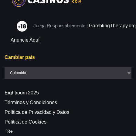
Juega Responsablemente ¦
GamblingTherapy.org
Anuncie Aquí
Cambiar país
Eightroom 2025
Términos y Condiciones
Política de Privacidad y Datos
Política de Cookies
18+