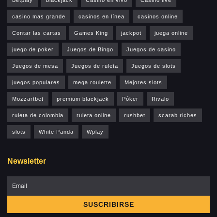
Betplay
blackjack
Casino en vivo
Casino live
casino mas grande
casinos en línea
casinos online
Contar las cartas
Games King
jackpot
juega online
juego de poker
Juegos de Bingo
Juegos de casino
Juegos de mesa
Juegos de ruleta
Juegos de slots
juegos populares
mega roulette
Mejores slots
Mozzartbet
premium blackjack
Póker
Rivalo
ruleta de colombia
ruleta online
rushbet
scarab riches
slots
White Panda
Wplay
Newsletter