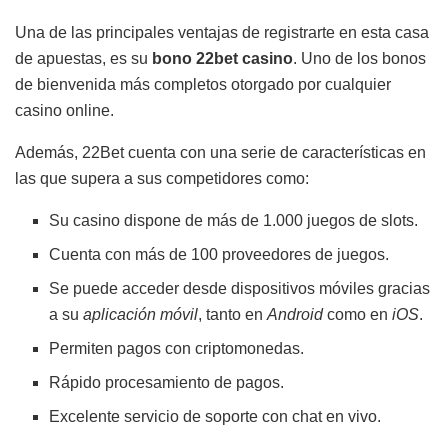
Una de las principales ventajas de registrarte en esta casa
de apuestas, es su
bono 22bet casino
. Uno de los bonos
de bienvenida más completos otorgado por cualquier
casino online.
Además, 22Bet cuenta con una serie de características en
las que supera a sus competidores como:
Su casino dispone de más de 1.000 juegos de slots.
Cuenta con más de 100 proveedores de juegos.
Se puede acceder desde dispositivos móviles gracias
a su
aplicación móvil
, tanto en
Android
como en
iOS
.
Permiten pagos con criptomonedas.
Rápido procesamiento de pagos.
Excelente servicio de soporte con chat en vivo.