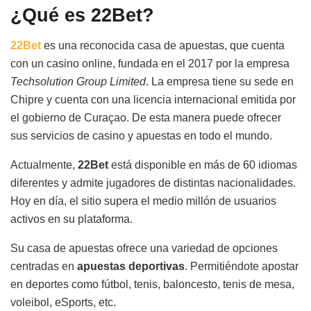
¿Qué es 22Bet?
22Bet
es una reconocida casa de apuestas, que cuenta
con un casino online, fundada en el 2017 por la empresa
Techsolution Group Limited
. La empresa tiene su sede en
Chipre y cuenta con una licencia internacional emitida por
el gobierno de Curaçao. De esta manera puede ofrecer
sus servicios de casino y apuestas en todo el mundo.
Actualmente,
22Bet
está disponible en más de 60 idiomas
diferentes y admite jugadores de distintas nacionalidades.
Hoy en día, el sitio supera el medio millón de usuarios
activos en su plataforma.
Su casa de apuestas ofrece una variedad de opciones
centradas en
apuestas deportivas
. Permitiéndote apostar
en deportes como fútbol, tenis, baloncesto, tenis de mesa,
voleibol, eSports, etc.