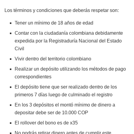
Los términos y condiciones que deberás respetar son:
Tener un mínimo de 18 años de edad
Contar con la ciudadanía colombiana debidamente
expedida por la Registraduría Nacional del Estado
Civil
Vivir dentro del territorio colombiano
Realizar un depósito utilizando los métodos de pago
correspondientes
El depósito tiene que ser realizado dentro de los
primeros 7 días luego de culminado el registro
En los 3 depósitos el montó mínimo de dinero a
depositar debe ser de 10.000 COP
El rollover del bono es de x35
No podrás retirar dinero antes de cumplir este