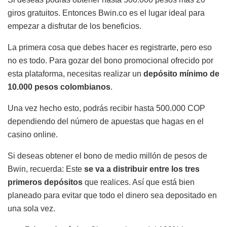
giros gratuitos. Entonces Bwin.co es el lugar ideal para
empezar a disfrutar de los beneficios.
La primera cosa que debes hacer es registrarte, pero eso
no es todo. Para gozar del bono promocional ofrecido por
esta plataforma, necesitas realizar un
depósito mínimo de
10.000 pesos colombianos
.
Una vez hecho esto, podrás recibir hasta 500.000 COP
dependiendo del número de apuestas que hagas en el
casino online.
Si deseas obtener el bono de medio millón de pesos de
Bwin, recuerda: Este
se va a distribuir entre los tres
primeros depósitos
que realices. Así que está bien
planeado para evitar que todo el dinero sea depositado en
una sola vez.