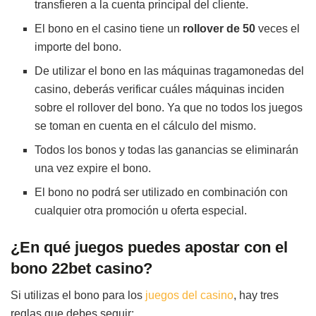
transfieren a la cuenta principal del cliente.
El bono en el casino tiene un
rollover de 50
veces el
importe del bono.
De utilizar el bono en las máquinas tragamonedas del
casino, deberás verificar cuáles máquinas inciden
sobre el rollover del bono. Ya que no todos los juegos
se toman en cuenta en el cálculo del mismo.
Todos los bonos y todas las ganancias se eliminarán
una vez expire el bono.
El bono no podrá ser utilizado en combinación con
cualquier otra promoción u oferta especial.
¿En qué juegos puedes apostar con el
bono 22bet casino?
Si utilizas el bono para los
juegos del casino
, hay tres
reglas que debes seguir: