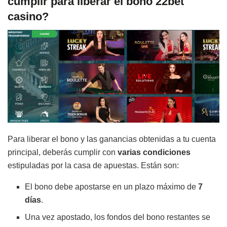
cumplir para liberar el bono 22bet
casino?
Para liberar el bono y las ganancias obtenidas a tu cuenta
principal, deberás cumplir con
varias condiciones
estipuladas por la casa de apuestas. Están son:
El bono debe apostarse en un plazo máximo de
7
días
.
Una vez apostado, los fondos del bono restantes se