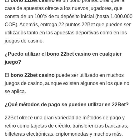
El
bono 22bet casino
es un bono promocional que la
casa de apuestas ofrece a los nuevos jugadores, que
consta de un 100% de tu depósito inicial (hasta 1.000.000
COP). Además, entrega 22 puntos 22Bet que pueden ser
utilizados tanto en las apuestas deportivas como en los
juegos de casino.
¿Puedo utilizar el bono 22bet casino en cualquier
juego?
El
bono 22bet casino
puede ser utilizado en muchos
juegos de casino, aunque existen algunos en los que no
se aplica.
¿Qué métodos de pago se pueden utilizar en 22Bet?
22Bet ofrece una gran variedad de métodos de pago y
retiro como tarjetas de crédito, transferencias bancarias,
billeteras electrónicas, criptomonedas y muchos más.