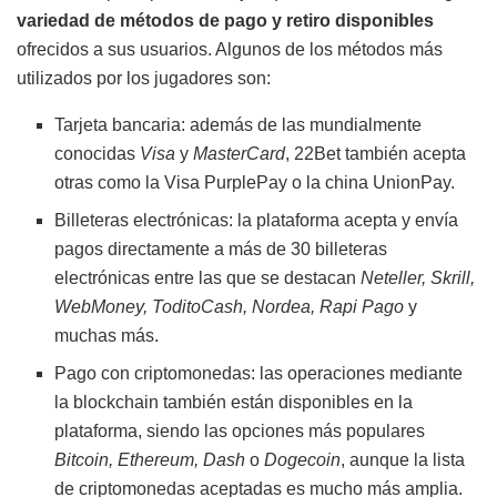
variedad de métodos de pago y retiro
disponibles
ofrecidos a sus usuarios. Algunos de los métodos más
utilizados por los jugadores son:
Tarjeta bancaria: además de las mundialmente
conocidas
Visa
y
MasterCard
, 22Bet también acepta
otras como la Visa PurplePay o la china UnionPay.
Billeteras electrónicas: la plataforma acepta y envía
pagos directamente a más de 30 billeteras
electrónicas entre las que se destacan
Neteller, Skrill,
WebMoney, ToditoCash, Nordea, Rapi Pago
y
muchas más.
Pago con criptomonedas: las operaciones mediante
la blockchain también están disponibles en la
plataforma, siendo las opciones más populares
Bitcoin, Ethereum, Dash
o
Dogecoin
, aunque la lista
de criptomonedas aceptadas es mucho más amplia.