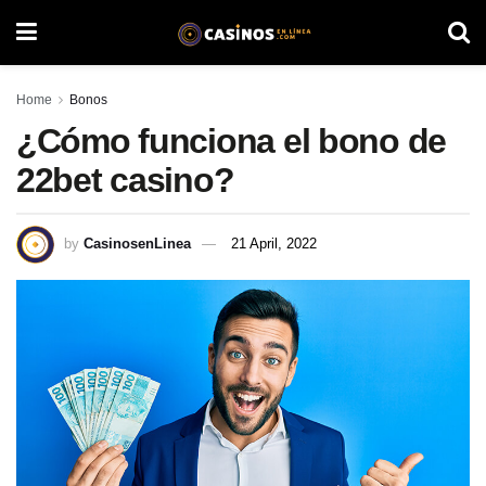
Home
Bonos
¿Cómo funciona el bono de
22bet casino?
by
CasinosenLinea
21 April, 2022