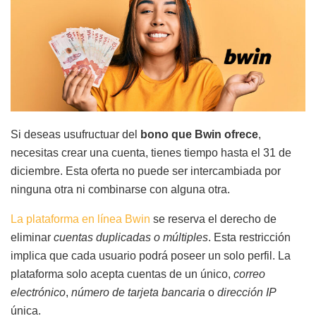
Si deseas usufructuar del
bono que Bwin ofrece
,
necesitas crear una cuenta, tienes tiempo hasta el 31 de
diciembre. Esta oferta no puede ser intercambiada por
ninguna otra ni combinarse con alguna otra.
La plataforma en línea Bwin
se reserva el derecho de
eliminar
cuentas duplicadas o múltiples
. Esta restricción
implica que cada usuario podrá poseer un solo perfil. La
plataforma solo acepta cuentas de un único,
correo
electrónico
,
número de tarjeta
bancaria
o
dirección IP
única.