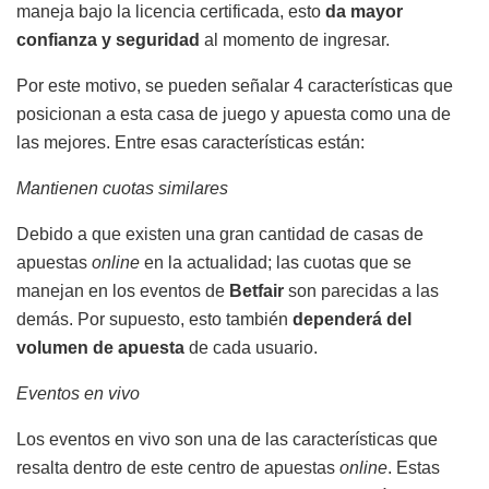
maneja bajo la licencia certificada, esto
da mayor
confianza y seguridad
al momento de ingresar.
Por este motivo, se pueden señalar 4 características que
posicionan a esta casa de juego y apuesta como una de
las mejores. Entre esas características están:
Mantienen cuotas similares
Debido a que existen una gran cantidad de casas de
apuestas
online
en la actualidad; las cuotas que se
manejan en los eventos de
Betfair
son parecidas a las
demás. Por supuesto, esto también
dependerá del
volumen de apuesta
de cada usuario.
Eventos en vivo
Los eventos en vivo son una de las características que
resalta dentro de este centro de apuestas
online
. Estas