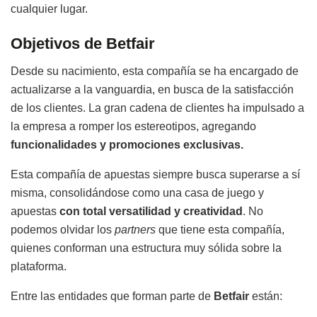
cualquier lugar.
Objetivos de Betfair
Desde su nacimiento, esta compañía se ha encargado de
actualizarse a la vanguardia, en busca de la satisfacción
de los clientes. La gran cadena de clientes ha impulsado a
la empresa a romper los estereotipos, agregando
funcionalidades y promociones exclusivas.
Esta compañía de apuestas siempre busca superarse a sí
misma, consolidándose como una casa de juego y
apuestas
con total versatilidad y creatividad
. No
podemos olvidar los
partners
que tiene esta compañía,
quienes conforman una estructura muy sólida sobre la
plataforma.
Entre las entidades que forman parte de
Betfair
están: