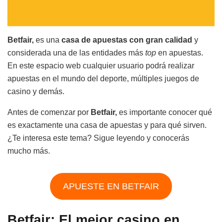
Betfair,
es una
casa de apuestas con gran calidad
y
considerada una de las entidades más
top
en apuestas.
En este espacio web cualquier usuario podrá realizar
apuestas en el mundo del deporte, múltiples juegos de
casino y demás.
Antes de comenzar por
Betfair,
es importante conocer qué
es exactamente una casa de apuestas y para qué sirven.
¿Te interesa este tema? Sigue leyendo y conocerás
mucho más.
APUESTE EN BETFAIR
Betfair: El mejor casino en