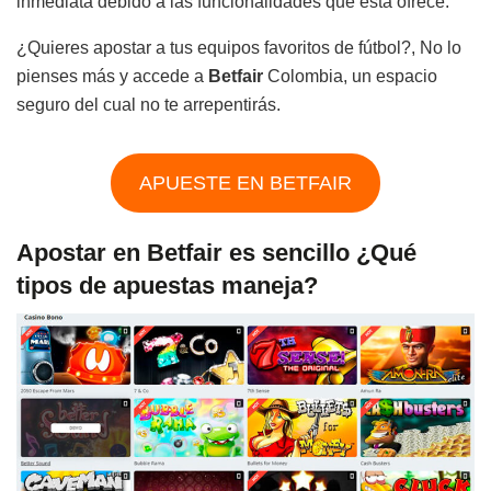
inmediata debido a las funcionalidades que esta ofrece.
¿Quieres apostar a tus equipos favoritos de fútbol?, No lo
pienses más y accede a
Betfair
Colombia, un espacio
seguro del cual no te arrepentirás.
APUESTE EN BETFAIR
Apostar en Betfair es sencillo ¿Qué
tipos de apuestas maneja?