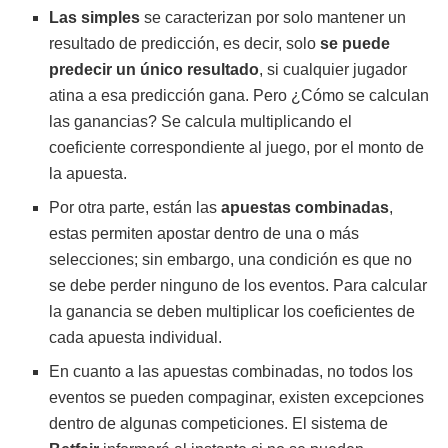
Las simples
se caracterizan por solo mantener un
resultado de predicción, es decir, solo
se puede
predecir un único resultado
, si cualquier jugador
atina a esa predicción gana. Pero ¿Cómo se calculan
las ganancias? Se calcula multiplicando el
coeficiente correspondiente al juego, por el monto de
la apuesta.
Por otra parte, están las
apuestas combinadas
,
estas permiten apostar dentro de una o más
selecciones; sin embargo, una condición es que no
se debe perder ninguno de los eventos. Para calcular
la ganancia se deben multiplicar los coeficientes de
cada apuesta individual.
En cuanto a las apuestas combinadas, no todos los
eventos se pueden compaginar, existen excepciones
dentro de algunas competiciones. El sistema de