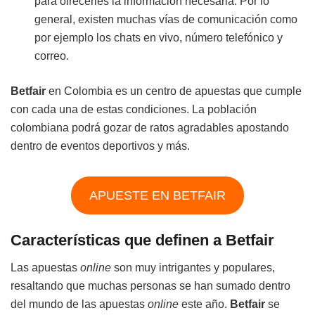
para ofrecerles la información necesaria. Por lo
general, existen muchas vías de comunicación como
por ejemplo los chats en vivo, número telefónico y
correo.
Betfair
en Colombia es un centro de apuestas que cumple
con cada una de estas condiciones. La población
colombiana podrá gozar de ratos agradables apostando
dentro de eventos deportivos y más.
APUESTE EN BETFAIR
Características que definen a Betfair
Las apuestas
online
son muy intrigantes y populares,
resaltando que muchas personas se han sumado dentro
del mundo de las apuestas
online
este año.
Betfair
se