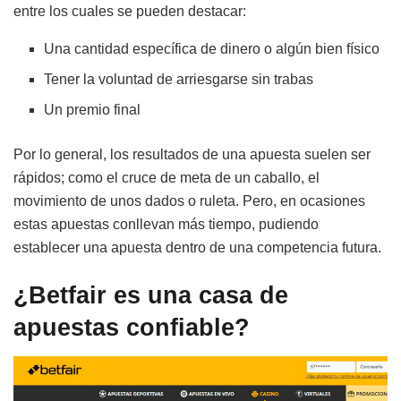
entre los cuales se pueden destacar:
Una cantidad específica de dinero o algún bien físico
Tener la voluntad de arriesgarse sin trabas
Un premio final
Por lo general, los resultados de una apuesta suelen ser
rápidos; como el cruce de meta de un caballo, el
movimiento de unos dados o ruleta. Pero, en ocasiones
estas apuestas conllevan más tiempo, pudiendo
establecer una apuesta dentro de una competencia futura.
¿Betfair es una casa de
apuestas confiable?