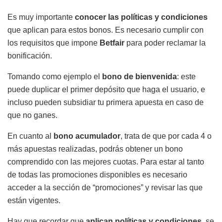
Es muy importante
conocer las políticas y condiciones
que aplican para estos bonos. Es necesario cumplir con
los requisitos que impone
Betfair
para poder reclamar la
bonificación.
Tomando como ejemplo el
bono de bienvenida
: este
puede duplicar el primer depósito que haga el usuario, e
incluso pueden subsidiar tu primera apuesta en caso de
que no ganes.
En cuanto al
bono acumulador
, trata de que por cada 4 o
más apuestas realizadas, podrás obtener un bono
comprendido con las mejores cuotas. Para estar al tanto
de todas las promociones disponibles es necesario
acceder a la sección de “promociones” y revisar las que
están vigentes.
Hay que recordar que
aplican políticas y condiciones
, se