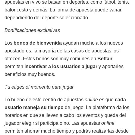
apuestas en vivo se basan en deportes, como fútbol, tenis,
baloncesto y demás. La forma de apuesta puede variar,
dependiendo del deporte seleccionado.
Bonificaciones exclusivas
Los
bonos de bienvenida
ayudan mucho a los nuevos
apostadores, la mayoría de las casas de apuestas los
ofrecen. Estos bonos son muy comunes en
Betfair
,
permiten
incentivar a los usuarios a jugar
y aportarles
beneficios muy buenos.
Tú eliges el momento para jugar
Lo bueno de este centro de apuestas
online
es que
cada
usuario maneja su tiempo
de juego. La plataforma da los
horarios en que se lleven a cabo los eventos y queda del
jugador elegir si participa o no. Las apuestas
online
permiten ahorrar mucho tiempo y podrás realizarlas desde