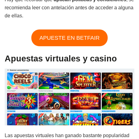
recomienda leer con antelación antes de acceder a alguna
de ellas.
APUESTE EN BETFAIR
Apuestas virtuales y casino
Las apuestas virtuales han ganado bastante popularidad