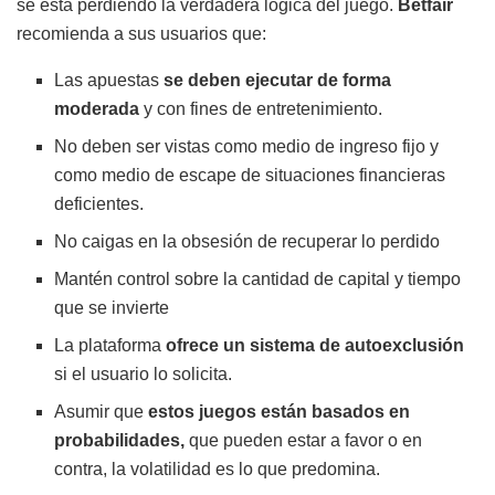
se está perdiendo la verdadera lógica del juego.
Betfair
recomienda a sus usuarios que:
Las apuestas
se deben ejecutar de forma
moderada
y con fines de entretenimiento.
No deben ser vistas como medio de ingreso fijo y
como medio de escape de situaciones financieras
deficientes.
No caigas en la obsesión de recuperar lo perdido
Mantén control sobre la cantidad de capital y tiempo
que se invierte
La plataforma
ofrece un sistema de autoexclusión
si el usuario lo solicita.
Asumir que
estos juegos están basados en
probabilidades,
que pueden estar a favor o en
contra, la volatilidad es lo que predomina.