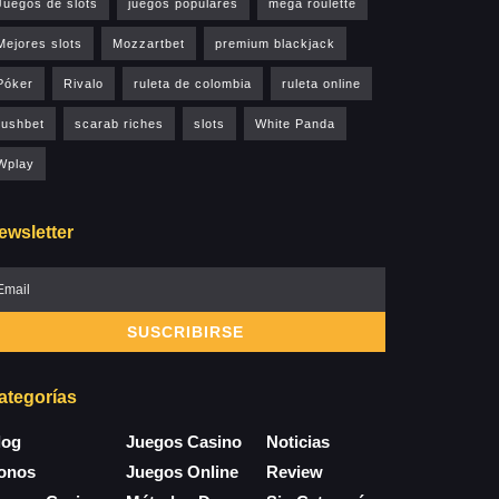
Juegos de slots
juegos populares
mega roulette
Mejores slots
Mozzartbet
premium blackjack
Póker
Rivalo
ruleta de colombia
ruleta online
rushbet
scarab riches
slots
White Panda
Wplay
ewsletter
ategorías
log
Juegos Casino
Noticias
onos
Juegos Online
Review