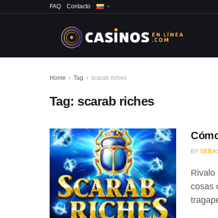
FAQ
Contacto
Home
Tag
scarab riches
Tag:
scarab riches
Cómo 
BY
SEBA
Rivalo
cosas 
tragape