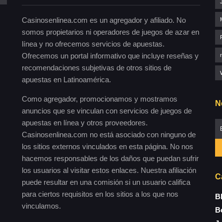
Casinosenlinea.com es un agregador y afiliado. No
somos propietarios ni operadores de juegos de azar en
línea y no ofrecemos servicios de apuestas.
Ofrecemos un portal informativo que incluye reseñas y
recomendaciones subjetivas de otros sitios de
apuestas en Latinoamérica.
Como agregador, promocionamos y mostramos
N
anuncios que se vinculan con servicios de juegos de
apuestas en línea y otros proveedores.
Casinosenlinea.com no está asociado con ninguno de
los sitios externos vinculados en esta página. No nos
hacemos responsables de los daños que puedan sufrir
los usuarios al visitar estos enlaces. Nuestra afiliación
C
puede resultar en una comisión si un usuario califica
para ciertos requisitos en los sitios a los que nos
B
vinculamos.
B