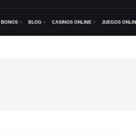
BONOS
BLOG
CASINOS ONLINE
JUEGOS ONLI