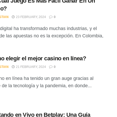
uál Juego Es Más Fácil Ganar En Un
no?
STIAN
23 FEBRUARY, 2024
0
digital ha transformado muchas industrias, y el
 de las apuestas no es la excepción. En Colombia,
 elegir el mejor casino en línea?
STIAN
21 FEBRUARY, 2024
0
no en línea ha tenido un gran auge gracias al
 de la tecnología y la pandemia, en donde...
ando en Vivo en Betplay: Una Guía