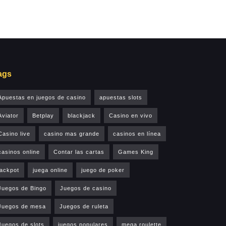
ags
Apuestas en juegos de casino
apuestas slots
Aviator
Betplay
blackjack
Casino en vivo
Casino live
casino mas grande
casinos en línea
casinos online
Contar las cartas
Games King
jackpot
juega online
juego de poker
Juegos de Bingo
Juegos de casino
Juegos de mesa
Juegos de ruleta
Juegos de slots
juegos populares
mega roulette