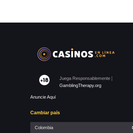
Juega Responsablemente ¦
GamblingTherapy.org
Anuncie Aquí
Cambiar país
Colombia