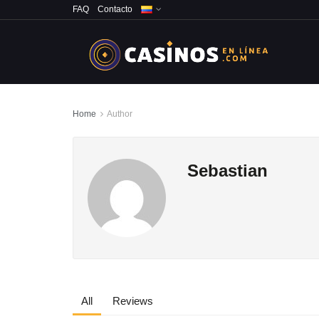
FAQ
Contacto
Home
Author
Sebastian
All
Reviews