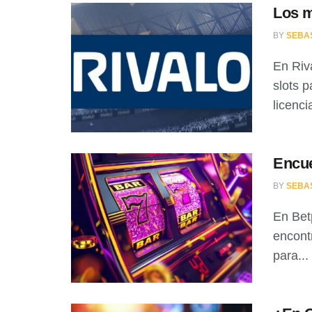
Los m
BY
SEBA
En Riv
slots p
licencia
Encue
BY
SEBA
En Betp
encont
para...