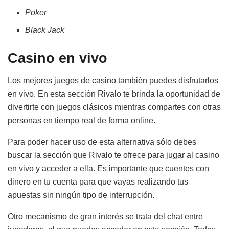
Poker
Black Jack
Casino en vivo
Los mejores juegos de casino también puedes disfrutarlos
en vivo. En esta sección Rivalo te brinda la oportunidad de
divertirte con juegos clásicos mientras compartes con otras
personas en tiempo real de forma online.
Para poder hacer uso de esta alternativa sólo debes
buscar la sección que Rivalo te ofrece para jugar al casino
en vivo y acceder a ella. Es importante que cuentes con
dinero en tu cuenta para que vayas realizando tus
apuestas sin ningún tipo de interrupción.
Otro mecanismo de gran interés se trata del chat entre