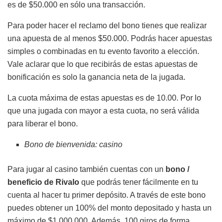
es de $50.000 en sólo una transacción.
Para poder hacer el reclamo del bono tienes que realizar
una apuesta de al menos $50.000. Podrás hacer apuestas
simples o combinadas en tu evento favorito a elección.
Vale aclarar que lo que recibirás de estas apuestas de
bonificación es solo la ganancia neta de la jugada.
La cuota máxima de estas apuestas es de 10.00. Por lo
que una jugada con mayor a esta cuota, no será válida
para liberar el bono.
Bono de bienvenida: casino
Para jugar al casino también cuentas con un
bono /
beneficio de Rivalo
que podrás tener fácilmente en tu
cuenta al hacer tu primer depósito. A través de este bono
puedes obtener un 100% del monto depositado y hasta un
máximo de $1.000.000. Además, 100 giros de forma