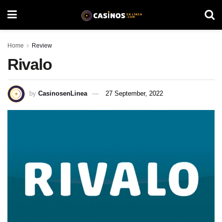
Home
Review
Rivalo
by
CasinosenLinea
27 September, 2022