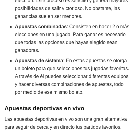
elección. Este proceso es sencillo y genera mayores
posibilidades de salir victorioso. No obstante, las
ganancias suelen ser menores.
Apuestas combinadas
: Consisten en hacer 2 o más
elecciones en una jugada. Para ganar es necesario
que todas las opciones que hayas elegido sean
ganadoras.
Apuestas de sistema:
En estas apuestas se otorga
un boleto para que selecciones tus jugadas favoritas.
A través de él puedes seleccionar diferentes equipos
y hacer diversas combinaciones de apuestas, todo
por medio de ese mismo boleto.
Apuestas deportivas en vivo
Las apuestas deportivas en vivo son una gran alternativa
para seguir de cerca y en directo tus partidos favoritos.