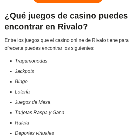
¿Qué juegos de casino puedes
encontrar en Rivalo?
Entre los juegos que el casino online de Rivalo tiene para
ofrecerte puedes encontrar los siguientes:
Tragamonedas
Jackpots
Bingo
Lotería
Juegos de Mesa
Tarjetas Raspa y Gana
Ruleta
Deportes virtuales