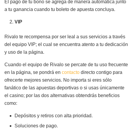
El pago de tu bono se agrega de manera automática junto
a tu ganancia cuando tu boleto de apuesta concluya.
VIP
Rivalo te recompensa por ser leal a sus servicios a través
del equipo VIP; el cual se encuentra atento a tu dedicación
y uso de la página.
Cuando el equipo de Rivalo se percate de tu uso frecuente
en la página, se pondrá en
contacto
directo contigo para
ofrecerte mejores servicios. No importa si eres sólo
fanático de las apuestas deportivas o si usas únicamente
el casino; por las dos alternativas obtendrás beneficios
como:
Depósitos y retiros con alta prioridad.
Soluciones de pago.