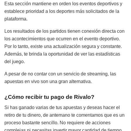
Esta sección mantiene en orden los eventos deportivos y
establece prioridad a los deportes más solicitados de la
plataforma.
Los resultados de los partidos tienen conexión directa con
los acontecimientos que ocurren en el evento deportivo.
Por lo tanto, existe una actualización segura y constante.
Además, te brinda la oportunidad de ver las estadísticas
del juego.
A pesar de no contar con un servicio de streaming, las
apuestas en vivo son una gran alternativa.
¿Cómo recibir tu pago de Rivalo?
Si has ganado varias de tus apuestas y deseas hacer el
retiro de tu dinero, de antemano te comentamos que es un
proceso bastante sencillo. No requiere de acciones
complejas ni necesitas invertir mayor cantidad de tiempo.