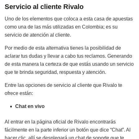
Servicio al cliente Rivalo
Uno de los elementos que coloca a esta casa de apuestas
como una de las más utilizadas en Colombia; es su
servicio de atención al cliente.
Por medio de esta alternativa tienes la posibilidad de
aclarar tus dudas y llevar a cabo tus reclamos. Generando
de esta manera la certeza de que estás usando un servicio
que te brinda seguridad, respuesta y atención.
Entre las opciones de servicio al cliente que Rivalo te
ofrece están:
Chat en vivo
Al entrar en la página oficial de Rivalo encontrarás
fácilmente en la parte inferior un botón que dice “Chat”. Al
hacer clic, allí se desplegará un chat de soporte que te