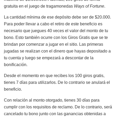
gratuita en el juego de tragamonedas
Ways of Fortune
.
La cantidad mínima de ese depósito debe ser de $20.000.
Para poder llevar a cabo el retiro de este beneficio es
necesario que juegues 40 veces el valor del monto de tu
bono. Esto también ocurre con los Giros Gratis que se te
brindan por comenzar a jugar en el sitio. Las primeras
jugadas se realizan con el dinero que hayas depositado a
tu cuenta y luego se empezará a descontar de la
bonificación.
Desde el momento en que recibes los 100 giros gratis,
tienes 7 días para utilizarlos. De lo contrario se anulará el
beneficio.
Con relación al monto otorgado, tienes 30 días para
cumplir con los requisitos de reclamo. De lo contrario, será
cancelado tu bono junto con las ganancias obtenidas a