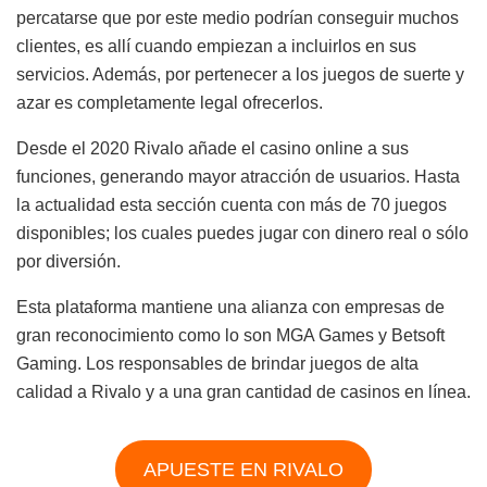
percatarse que por este medio podrían conseguir muchos
clientes, es allí cuando empiezan a incluirlos en sus
servicios. Además, por pertenecer a los juegos de suerte y
azar es completamente legal ofrecerlos.
Desde el 2020 Rivalo añade el casino online a sus
funciones, generando mayor atracción de usuarios. Hasta
la actualidad esta sección cuenta con más de 70 juegos
disponibles; los cuales puedes jugar con dinero real o sólo
por diversión.
Esta plataforma mantiene una alianza con empresas de
gran reconocimiento como lo son MGA Games y Betsoft
Gaming. Los responsables de brindar juegos de alta
calidad a Rivalo y a una gran cantidad de casinos en línea.
APUESTE EN RIVALO