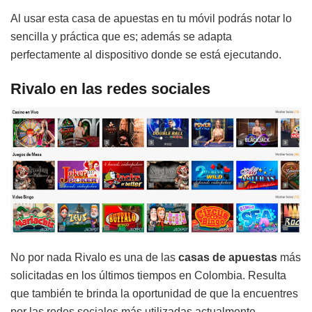
Al usar esta casa de apuestas en tu móvil podrás notar lo
sencilla y práctica que es; además se adapta
perfectamente al dispositivo donde se está ejecutando.
Rivalo en las redes sociales
No por nada Rivalo es una de las
casas de apuestas
más
solicitadas en los últimos tiempos en Colombia. Resulta
que también te brinda la oportunidad de que la encuentres
por las redes sociales más utilizadas actualmente.