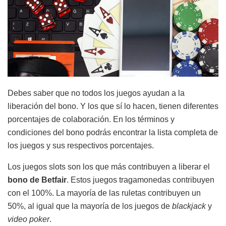
Debes saber que no todos los juegos ayudan a la
liberación del bono. Y los que sí lo hacen, tienen diferentes
porcentajes de colaboración. En los términos y
condiciones del bono podrás encontrar la lista completa de
los juegos y sus respectivos porcentajes.
Los juegos slots son los que más contribuyen a liberar el
bono de Betfair
. Estos juegos tragamonedas contribuyen
con el 100%. La mayoría de las ruletas contribuyen un
50%, al igual que la mayoría de los juegos de
blackjack
y
video poker
.