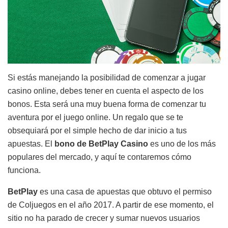
Si estás manejando la posibilidad de comenzar a jugar
casino online, debes tener en cuenta el aspecto de los
bonos. Esta será una muy buena forma de comenzar tu
aventura por el juego online. Un regalo que se te
obsequiará por el simple hecho de dar inicio a tus
apuestas. El
bono de BetPlay Casino
es uno de los más
populares del mercado, y aquí te contaremos cómo
funciona.
BetPlay
es una casa de apuestas que obtuvo el permiso
de Coljuegos en el año 2017. A partir de ese momento, el
sitio no ha parado de crecer y sumar nuevos usuarios