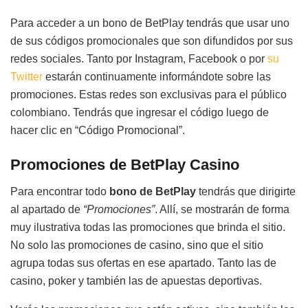
Para acceder a un bono de BetPlay tendrás que usar uno
de sus códigos promocionales que son difundidos por sus
redes sociales. Tanto por Instagram, Facebook o por
su
Twitter
estarán continuamente informándote sobre las
promociones. Estas redes son exclusivas para el público
colombiano. Tendrás que ingresar el código luego de
hacer clic en “Código Promocional”.
Promociones de BetPlay Casino
Para encontrar todo
bono de BetPlay
tendrás que dirigirte
al apartado de
“Promociones”
. Allí, se mostrarán de forma
muy ilustrativa todas las promociones que brinda el sitio.
No solo las promociones de casino, sino que el sitio
agrupa todas sus ofertas en ese apartado. Tanto las de
casino, poker y también las de apuestas deportivas.