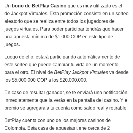
Un
bono de BetPlay Casino
que es muy utilizado es el
de Jackpot Virtuales. Esta promoción consiste en un sorteo
aleatorio que se realiza entre todos los jugadores de
juegos virtuales. Para poder participar tendrás que hacer
una apuesta mínima de $1.000 COP en este tipo de
juegos.
Luego de ello, estará participando automáticamente de
este sorteo que puede cambiar tu vida de un momento
para el otro. El nivel de
BetPlay Jackpot Virtuales
va desde
los $5.000.000 COP a los $20.000.000.
En caso de resultar ganador, se te enviará una notificación
inmediatamente que la verás en la pantalla del casino. Y el
premio se agregará a tu cuenta como saldo real y retirable.
BetPlay cuenta con uno de los mejores casinos de
Colombia. Esta casa de apuestas tiene cerca de 2