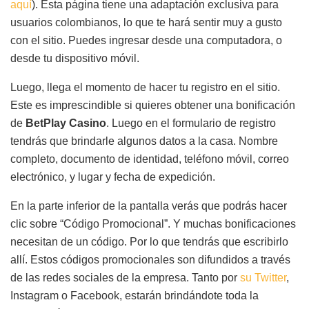
aquí
). Esta página tiene una adaptación exclusiva para
usuarios colombianos, lo que te hará sentir muy a gusto
con el sitio. Puedes ingresar desde una computadora, o
desde tu dispositivo móvil.
Luego, llega el momento de hacer tu registro en el sitio.
Este es imprescindible si quieres obtener una bonificación
de
BetPlay Casino
. Luego en el formulario de registro
tendrás que brindarle algunos datos a la casa. Nombre
completo, documento de identidad, teléfono móvil, correo
electrónico, y lugar y fecha de expedición.
En la parte inferior de la pantalla verás que podrás hacer
clic sobre “Código Promocional”. Y muchas bonificaciones
necesitan de un código. Por lo que tendrás que escribirlo
allí. Estos códigos promocionales son difundidos a través
de las redes sociales de la empresa. Tanto por
su Twitter
,
Instagram o Facebook, estarán brindándote toda la