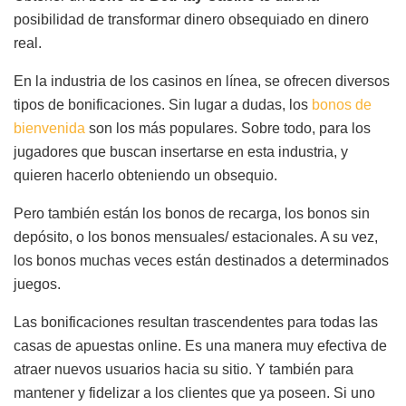
posibilidad de transformar dinero obsequiado en dinero
real.
En la industria de los casinos en línea, se ofrecen diversos
tipos de bonificaciones. Sin lugar a dudas, los
bonos de
bienvenida
son los más populares. Sobre todo, para los
jugadores que buscan insertarse en esta industria, y
quieren hacerlo obteniendo un obsequio.
Pero también están los bonos de recarga, los bonos sin
depósito, o los bonos mensuales/ estacionales. A su vez,
los bonos muchas veces están destinados a determinados
juegos.
Las bonificaciones resultan trascendentes para todas las
casas de apuestas online. Es una manera muy efectiva de
atraer nuevos usuarios hacia su sitio. Y también para
mantener y fidelizar a los clientes que ya poseen. Si uno