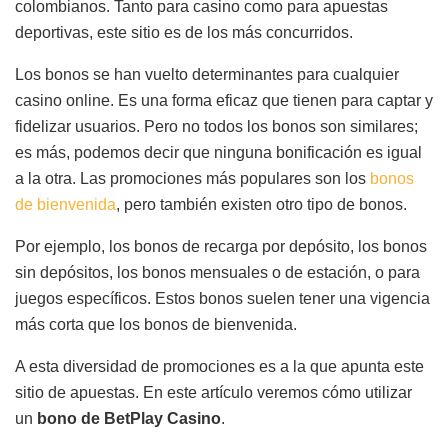
colombianos. Tanto para casino como para apuestas
deportivas, este sitio es de los más concurridos.
Los bonos se han vuelto determinantes para cualquier
casino online. Es una forma eficaz que tienen para captar y
fidelizar usuarios. Pero no todos los bonos son similares;
es más, podemos decir que ninguna bonificación es igual
a la otra. Las promociones más populares son los
bonos
de bienvenida
, pero también existen otro tipo de bonos.
Por ejemplo, los bonos de recarga por depósito, los bonos
sin depósitos, los bonos mensuales o de estación, o para
juegos específicos. Estos bonos suelen tener una vigencia
más corta que los bonos de bienvenida.
A esta diversidad de promociones es a la que apunta este
sitio de apuestas. En este artículo veremos cómo utilizar
un
bono de BetPlay Casino
.