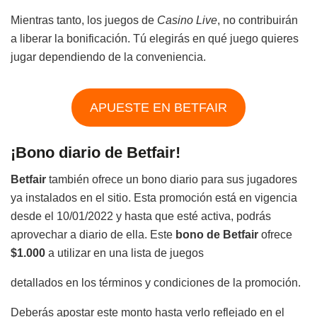
Mientras tanto, los juegos de
Casino Live
, no contribuirán
a liberar la bonificación. Tú elegirás en qué juego quieres
jugar dependiendo de la conveniencia.
APUESTE EN BETFAIR
¡Bono diario de Betfair!
Betfair
también ofrece un bono diario para sus jugadores
ya instalados en el sitio. Esta promoción está en vigencia
desde el 10/01/2022 y hasta que esté activa, podrás
aprovechar a diario de ella. Este
bono de Betfair
ofrece
$1.000
a utilizar en una lista de juegos
detallados en los términos y condiciones de la promoción.
Deberás apostar este monto hasta verlo reflejado en el