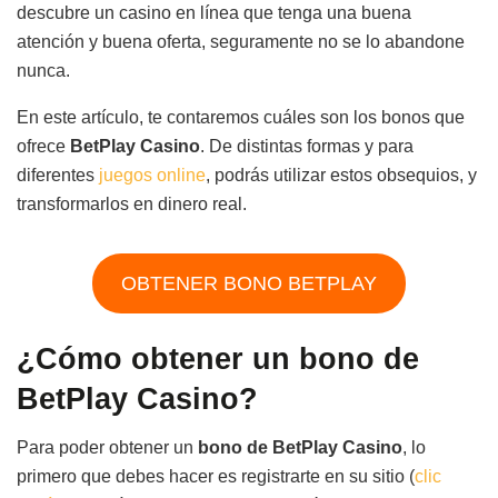
descubre un casino en línea que tenga una buena
atención y buena oferta, seguramente no se lo abandone
nunca.
En este artículo, te contaremos cuáles son los bonos que
ofrece
BetPlay Casino
. De distintas formas y para
diferentes
juegos online
, podrás utilizar estos obsequios, y
transformarlos en dinero real.
OBTENER BONO BETPLAY
¿Cómo obtener un bono de
BetPlay Casino?
Para poder obtener un
bono de BetPlay Casino
, lo
primero que debes hacer es registrarte en su sitio (
clic