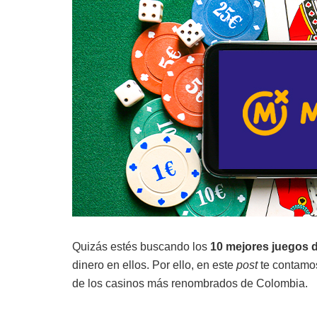
Quizás estés buscando los
10 mejores juegos 
dinero en ellos. Por ello, en este
post
te contamos
de los casinos más renombrados de Colombia.