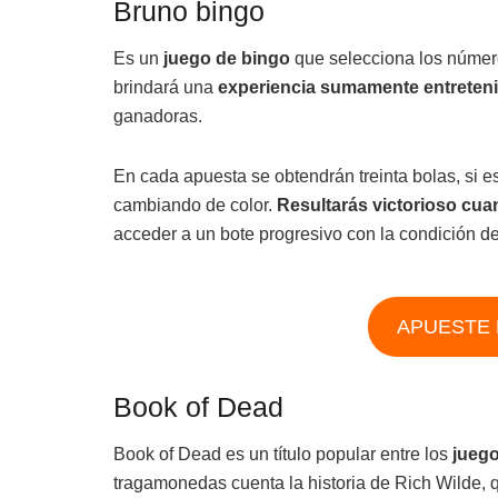
Bruno bingo
Es un
juego de bingo
que selecciona los número
brindará una
experiencia sumamente entreten
ganadoras.
En cada apuesta se obtendrán treinta bolas, si e
cambiando de color.
Resultarás victorioso cu
acceder a un bote progresivo con la condición de
APUESTE
Book of Dead
Book of Dead es un título popular entre los
juego
tragamonedas cuenta la historia de Rich Wilde, q