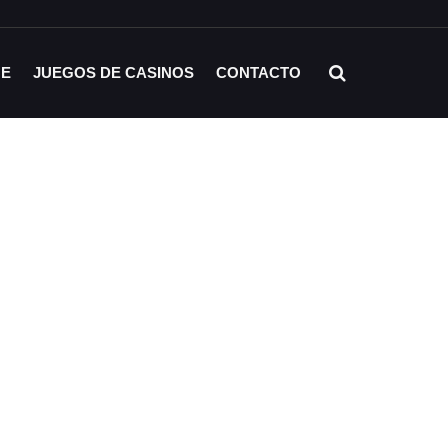
NE
JUEGOS DE CASINOS
CONTACTO