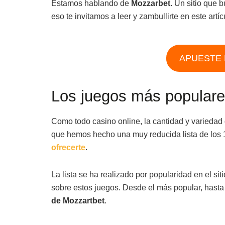
Estamos hablando de
Mozzarbet
. Un sitio que 
eso te invitamos a leer y zambullirte en este art
APUESTE
Los juegos más popular
Como todo casino online, la cantidad y variedad
que hemos hecho una muy reducida lista de los
ofrecerte
.
La lista se ha realizado por popularidad en el si
sobre estos juegos. Desde el más popular, hasta 
de Mozzartbet
.