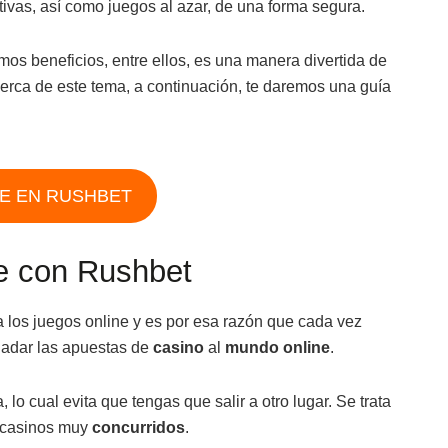
tivas, así como juegos al azar, de una forma segura.
os beneficios, entre ellos, es una manera divertida de
cerca de este tema, a continuación, te daremos una guía
E EN RUSHBET
ne con Rushbet
 los juegos online y es por esa razón que cada vez
sladar las apuestas de
casino
al
mundo online
.
lo cual evita que tengas que salir a otro lugar. Se trata
 casinos muy
concurridos
.