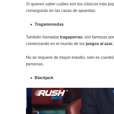
Si quieres saber cuáles son los clásicos más po
conseguirás en las casas de apuestas:
Tragamonedas
También llamadas
tragaperras
, son famosas por 
comenzando en el mundo de los
juegos al azar
No se requiere de mayor estudio, solo es cuestió
personas.
Blackjack