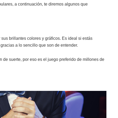
pulares, a continuación, te diremos algunos que
sus brillantes colores y gráficos. Es ideal si estás
, gracias a lo sencillo que son de entender.
n de suerte, por eso es el juego preferido de millones de