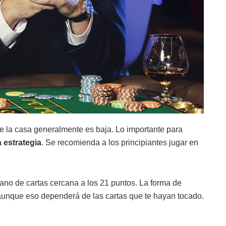
de la casa generalmente es baja. Lo importante para
 estrategia
. Se recomienda a los principiantes jugar en
ano de cartas cercana a los 21 puntos. La forma de
aunque eso dependerá de las cartas que te hayan tocado.