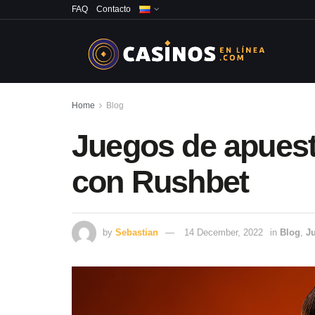
FAQ
Contacto
Home
Blog
Juegos de apuest
con Rushbet
by
Sebastian
14 December, 2022
in
Blog
,
J