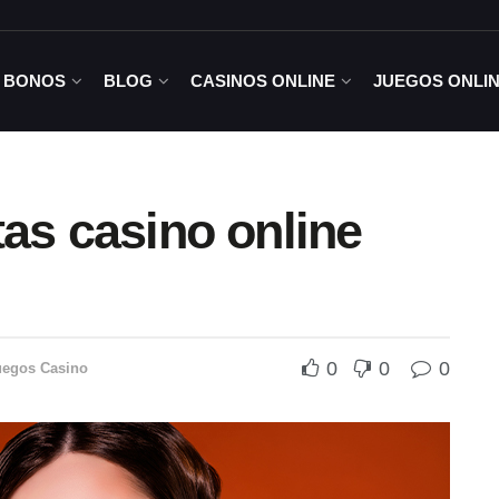
BONOS
BLOG
CASINOS ONLINE
JUEGOS ONLI
as casino online
0
0
0
uegos Casino