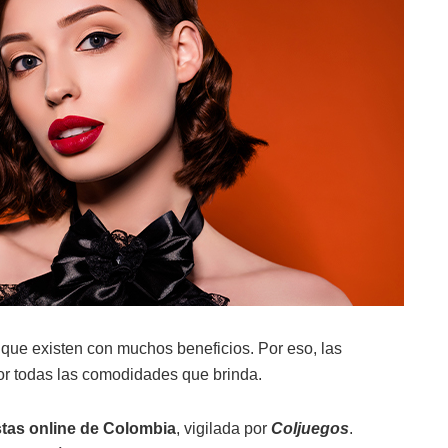
 que existen con muchos beneficios. Por eso, las
or todas las comodidades que brinda.
tas online de Colombia
, vigilada por
Coljuegos
.