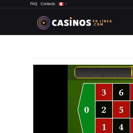
FAQ
Contacto