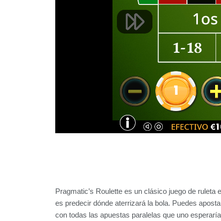
Pragmatic’s Roulette es un clásico juego de ruleta eu
es predecir dónde aterrizará la bola. Puedes aposta
con todas las apuestas paralelas que uno esperaría