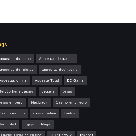
ags
apuestas de bingo
Apuestas de casino
apuestas de ruletas
apuestas dog racing
Apuestas online
Apuesta Total
BC Game
Bet365 tiene casino
betsafe
bingo
bingo en peru
blackjack
Casino en directo
Casino en vivo
casino online
Dados
doradobet
Egyptian Magic
el mejor juego de casino
Fruit Party 2
Inkabet