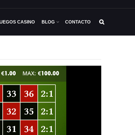
UEGOS CASINO
BLOG
CONTACTO