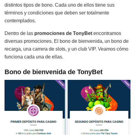
distintos tipos de bono. Cada uno de ellos tiene sus
términos y condiciones que deben ser totalmente
contemplados.
Dentro de las
promociones de TonyBet
encontramos
diversas promociones. El bono de bienvenida, un bono de
recarga, una carrera de slots, y un club VIP. Veamos cómo
funciona cada una de ellas.
Bono de bienvenida de TonyBet