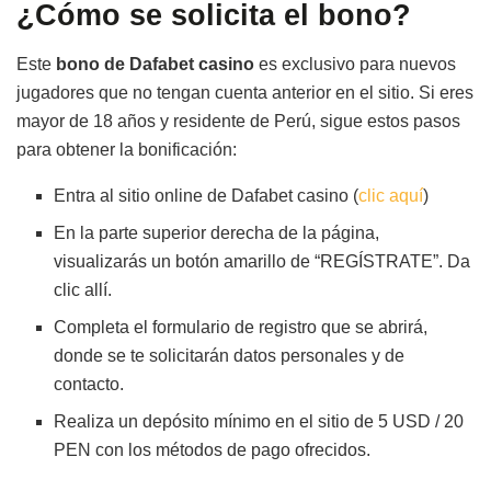
¿Cómo se solicita el bono?
Este
bono de Dafabet casino
es exclusivo para nuevos
jugadores que no tengan cuenta anterior en el sitio. Si eres
mayor de 18 años y residente de Perú, sigue estos pasos
para obtener la bonificación:
Entra al sitio online de Dafabet casino (
clic aquí
)
En la parte superior derecha de la página,
visualizarás un botón amarillo de “REGÍSTRATE”. Da
clic allí.
Completa el formulario de registro que se abrirá,
donde se te solicitarán datos personales y de
contacto.
Realiza un depósito mínimo en el sitio de 5 USD / 20
PEN con los métodos de pago ofrecidos.