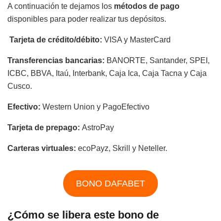
A continuación te dejamos los
métodos de pago
disponibles para poder realizar tus depósitos.
Tarjeta de crédito/débito:
VISA y MasterCard
Transferencias bancarias:
BANORTE, Santander, SPEI,
ICBC, BBVA, Itaú, Interbank, Caja Ica, Caja Tacna y Caja
Cusco.
Efectivo:
Western Union y PagoEfectivo
Tarjeta de prepago:
AstroPay
Carteras virtuales:
ecoPayz, Skrill y Neteller.
BONO DAFABET
¿Cómo se libera este bono de