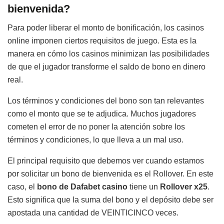
bienvenida?
Para poder liberar el monto de bonificación, los casinos
online imponen ciertos requisitos de juego. Esta es la
manera en cómo los casinos minimizan las posibilidades
de que el jugador transforme el saldo de bono en dinero
real.
Los términos y condiciones del bono son tan relevantes
como el monto que se te adjudica. Muchos jugadores
cometen el error de no poner la atención sobre los
términos y condiciones, lo que lleva a un mal uso.
El principal requisito que debemos ver cuando estamos
por solicitar un bono de bienvenida es el Rollover. En este
caso, el
bono de Dafabet casino
tiene un
Rollover x25
.
Esto significa que la suma del bono y el depósito debe ser
apostada una cantidad de VEINTICINCO veces.