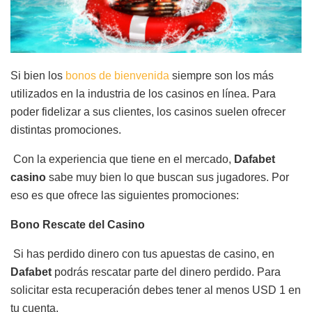
Si bien los
bonos de bienvenida
siempre son los más
utilizados en la industria de los casinos en línea. Para
poder fidelizar a sus clientes, los casinos suelen ofrecer
distintas promociones.
Con la experiencia que tiene en el mercado,
Dafabet
casino
sabe muy bien lo que buscan sus jugadores. Por
eso es que ofrece las siguientes promociones:
Bono Rescate del Casino
Si has perdido dinero con tus apuestas de casino, en
Dafabet
podrás rescatar parte del dinero perdido. Para
solicitar esta recuperación debes tener al menos USD 1 en
tu cuenta.