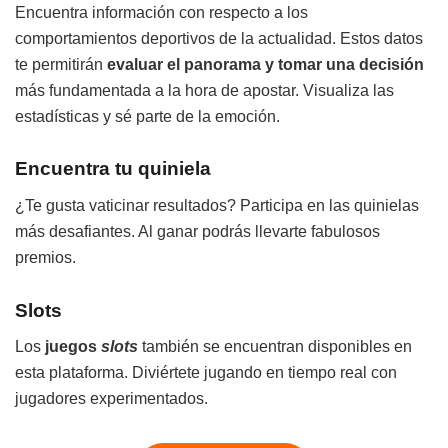
Encuentra información con respecto a los
comportamientos deportivos de la actualidad. Estos datos
te permitirán
evaluar el panorama y tomar una decisión
más fundamentada a la hora de apostar. Visualiza las
estadísticas y sé parte de la emoción.
Encuentra tu quiniela
¿Te gusta vaticinar resultados? Participa en las quinielas
más desafiantes. Al ganar podrás llevarte fabulosos
premios.
Slots
Los
juegos
slots
también se encuentran disponibles en
esta plataforma. Diviértete jugando en tiempo real con
jugadores experimentados.