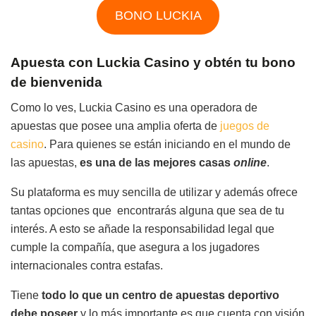
BONO LUCKIA
Apuesta con Luckia Casino y obtén tu bono
de bienvenida
Como lo ves, Luckia Casino es una operadora de
apuestas que posee una amplia oferta de
juegos de
casino
. Para quienes se están iniciando en el mundo de
las apuestas,
es una de las mejores casas
online
.
Su plataforma es muy sencilla de utilizar y además ofrece
tantas opciones que encontrarás alguna que sea de tu
interés. A esto se añade la responsabilidad legal que
cumple la compañía, que asegura a los jugadores
internacionales contra estafas.
Tiene
todo lo que un centro de apuestas deportivo
debe poseer
y lo más importante es que cuenta con visión