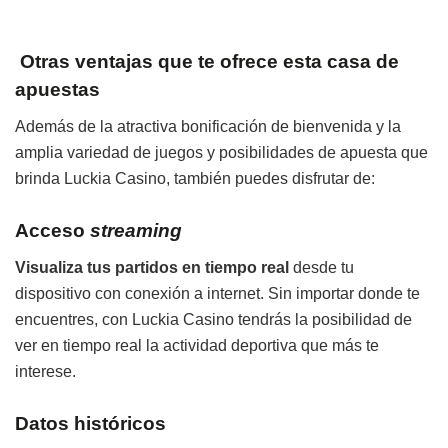
Otras ventajas que te ofrece esta casa de
apuestas
Además de la atractiva bonificación de bienvenida y la
amplia variedad de juegos y posibilidades de apuesta que
brinda Luckia Casino, también puedes disfrutar de:
Acceso
streaming
Visualiza tus partidos en tiempo real
desde tu
dispositivo con conexión a internet. Sin importar donde te
encuentres, con Luckia Casino tendrás la posibilidad de
ver en tiempo real la actividad deportiva que más te
interese.
Datos históricos