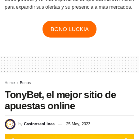
para expandir sus ofertas y su presencia a más mercados.
BONO LUCKIA
Home
Bonos
TonyBet, el mejor sitio de
apuestas online
by
CasinosenLinea
25 May, 2023