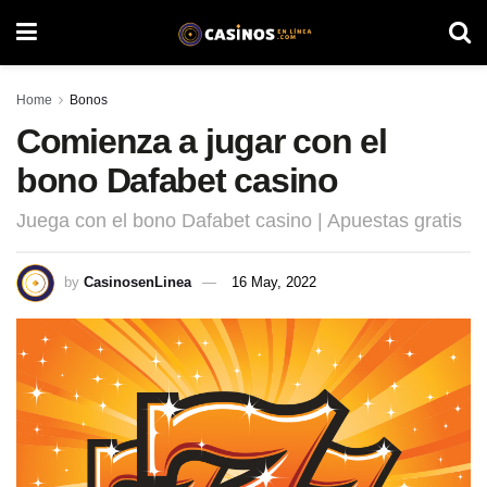
Home
Bonos
Comienza a jugar con el
bono Dafabet casino
Juega con el bono Dafabet casino | Apuestas gratis
by
CasinosenLinea
16 May, 2022