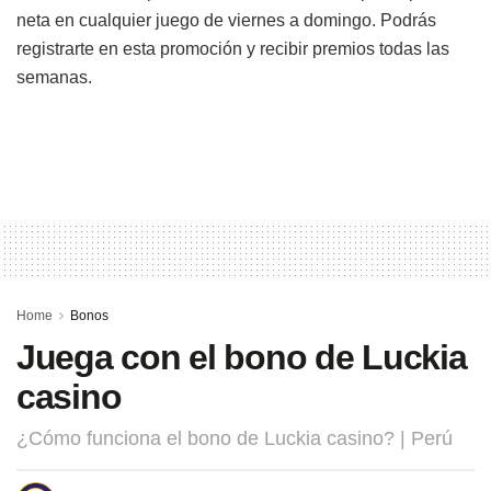
neta en cualquier juego de viernes a domingo. Podrás
registrarte en esta promoción y recibir premios todas las
semanas.
Home
Bonos
Juega con el bono de Luckia
casino
¿Cómo funciona el bono de Luckia casino? | Perú