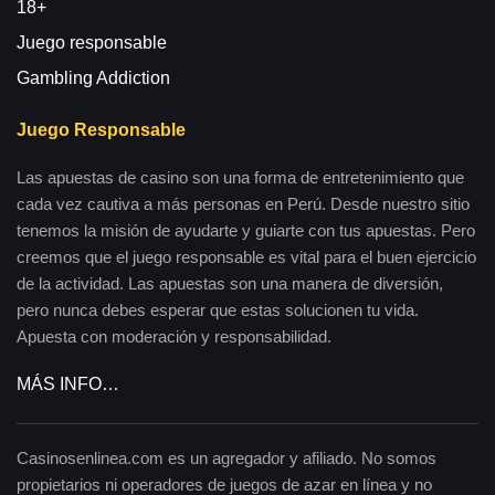
18+
Juego responsable
Gambling Addiction
Juego Responsable
Las apuestas de casino son una forma de entretenimiento que
cada vez cautiva a más personas en Perú. Desde nuestro sitio
tenemos la misión de ayudarte y guiarte con tus apuestas. Pero
creemos que el juego responsable es vital para el buen ejercicio
de la actividad. Las apuestas son una manera de diversión,
pero nunca debes esperar que estas solucionen tu vida.
Apuesta con moderación y responsabilidad.
MÁS INFO…
Casinosenlinea.com es un agregador y afiliado. No somos
propietarios ni operadores de juegos de azar en línea y no