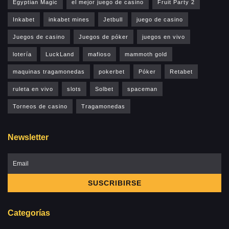
Egyptian Magic
el mejor juego de casino
Fruit Party 2
Inkabet
inkabet mines
Jetbull
juego de casino
Juegos de casino
Juegos de póker
juegos en vivo
lotería
LuckLand
mafioso
mammoth gold
maquinas tragamonedas
pokerbet
Póker
Retabet
ruleta en vivo
slots
Solbet
spaceman
Torneos de casino
Tragamonedas
Newsletter
Categorías