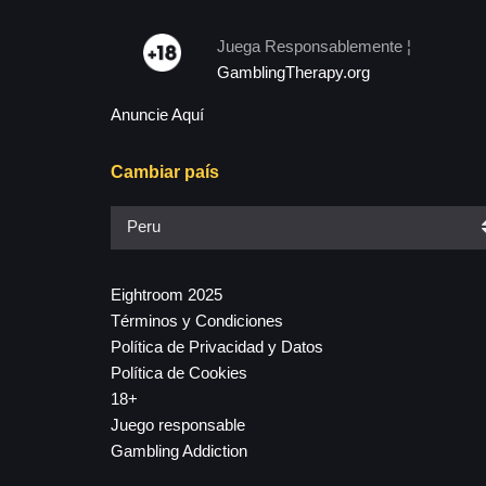
Juega Responsablemente ¦
GamblingTherapy.org
Anuncie Aquí
Cambiar país
Peru
Eightroom 2025
Términos y Condiciones
Política de Privacidad y Datos
Política de Cookies
18+
Juego responsable
Gambling Addiction