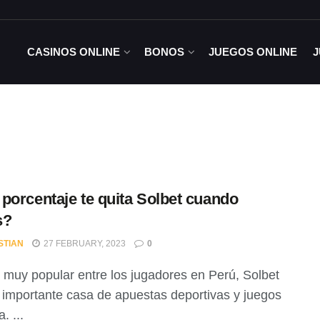
CASINOS ONLINE
BONOS
JUEGOS ONLINE
J
porcentaje te quita Solbet cuando
s?
STIAN
27 FEBRUARY, 2023
0
 muy popular entre los jugadores en Perú, Solbet
 importante casa de apuestas deportivas y juegos
. ...