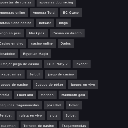
apuestas de ruletas
apuestas dog racing
Apuestas online
Apuesta Total
BC Game
Bet365 tiene casino
betsafe
bingo
bingo en peru
blackjack
Casino en directo
Casino en vivo
casino online
Dados
doradobet
Egyptian Magic
el mejor juego de casino
Fruit Party 2
Inkabet
inkabet mines
Jetbull
juego de casino
Juegos de casino
Juegos de póker
juegos en vivo
lotería
LuckLand
mafioso
mammoth gold
maquinas tragamonedas
pokerbet
Póker
Retabet
ruleta en vivo
slots
Solbet
spaceman
Torneos de casino
Tragamonedas