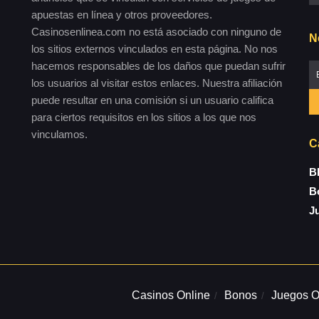
apuestas en línea y otros proveedores.
Casinosenlinea.com no está asociado con ninguno de
N
los sitios externos vinculados en esta página. No nos
hacemos responsables de los daños que puedan sufrir
los usuarios al visitar estos enlaces. Nuestra afiliación
puede resultar en una comisión si un usuario califica
para ciertos requisitos en los sitios a los que nos
vinculamos.
C
B
B
J
Casinos Online
Bonos
Juegos O