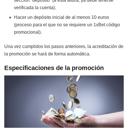
sección “depósito” (a esta altura, ya debe tenerse
verificada la cuenta).
Hacer un depósito inicial de al menos 10 euros
(proceso para el que no se requiere un 1xBet código
promocional).
Una vez cumplidos los pasos anteriores, la acreditación de
la promoción se hará de forma automática.
Especificaciones de la promoción