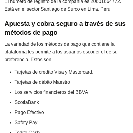
El número de registro de la compañía es 20601664772.
Está en el sector Santiago de Surco en Lima, Perú.
Apuesta y cobra seguro a través de sus
métodos de pago
La variedad de los métodos de pago que contiene la
plataforma les permite a los usuarios escoger el de su
preferencia. Estos son:
Tarjetas de crédito Visa y Mastercard.
Tarjetas de débito Maestro
Los servicios financieros del BBVA
ScotiaBank
Pago Efectivo
Safety Pay
Todito Cash