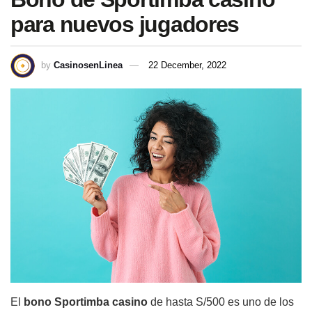
para nuevos jugadores
by
CasinosenLinea
22 December, 2022
El
bono Sportimba casino
de hasta S/500 es uno de los