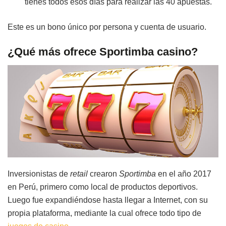
tienes todos esos días para realizar las 40 apuestas.
Este es un bono único por persona y cuenta de usuario.
¿Qué más ofrece Sportimba casino?
Inversionistas de
retail
crearon
Sportimba
en el año 2017
en Perú, primero como local de productos deportivos.
Luego fue expandiéndose hasta llegar a Internet, con su
propia plataforma, mediante la cual ofrece todo tipo de