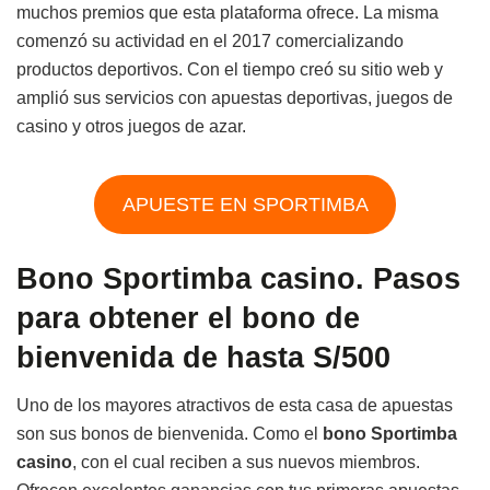
muchos premios que esta plataforma ofrece. La misma
comenzó su actividad en el 2017 comercializando
productos deportivos. Con el tiempo creó su sitio web y
amplió sus servicios con apuestas deportivas, juegos de
casino y otros juegos de azar.
APUESTE EN SPORTIMBA
Bono Sportimba casino. Pasos
para obtener el bono de
bienvenida de hasta S/500
Uno de los mayores atractivos de esta casa de apuestas
son sus bonos de bienvenida. Como el
bono Sportimba
casino
, con el cual reciben a sus nuevos miembros.