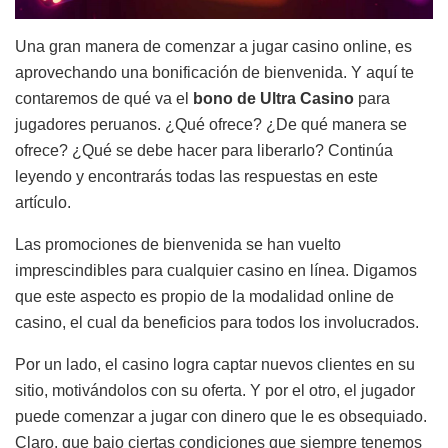
Una gran manera de comenzar a jugar casino online, es
aprovechando una bonificación de bienvenida. Y aquí te
contaremos de qué va el
bono de Ultra Casino
para
jugadores peruanos. ¿Qué ofrece? ¿De qué manera se
ofrece? ¿Qué se debe hacer para liberarlo? Continúa
leyendo y encontrarás todas las respuestas en este
artículo.
Las promociones de bienvenida se han vuelto
imprescindibles para cualquier casino en línea. Digamos
que este aspecto es propio de la modalidad online de
casino, el cual da beneficios para todos los involucrados.
Por un lado, el casino logra captar nuevos clientes en su
sitio, motivándolos con su oferta. Y por el otro, el jugador
puede comenzar a jugar con dinero que le es obsequiado.
Claro, que bajo ciertas condiciones que siempre tenemos