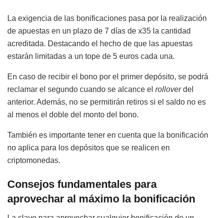
La exigencia de las bonificaciones pasa por la realización
de apuestas en un plazo de 7 días de x35 la cantidad
acreditada. Destacando el hecho de que las apuestas
estarán limitadas a un tope de 5 euros cada una.
En caso de recibir el bono por el primer depósito, se podrá
reclamar el segundo cuando se alcance el
rollover
del
anterior. Además, no se permitirán retiros si el saldo no es
al menos el doble del monto del bono.
También es importante tener en cuenta que la bonificación
no aplica para los depósitos que se realicen en
criptomonedas.
Consejos fundamentales para
aprovechar al máximo la bonificación
La clave para aprovechar cualquier bonificación de un