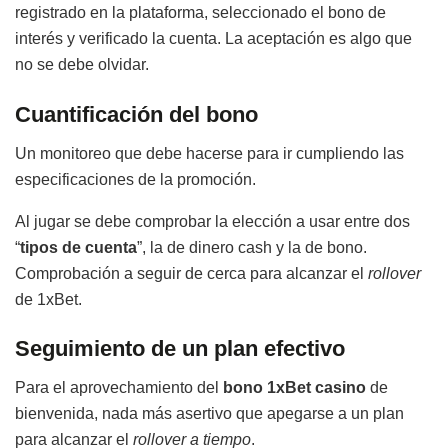
registrado en la plataforma, seleccionado el bono de
interés y verificado la cuenta. La aceptación es algo que
no se debe olvidar.
Cuantificación del bono
Un monitoreo que debe hacerse para ir cumpliendo las
especificaciones de la promoción.
Al jugar se debe comprobar la elección a usar entre dos
“
tipos de cuenta
”, la de dinero cash y la de bono.
Comprobación a seguir de cerca para alcanzar el
rollover
de 1xBet.
Seguimiento de un plan efectivo
Para el aprovechamiento del
bono 1xBet casino
de
bienvenida, nada más asertivo que apegarse a un plan
para alcanzar el
rollover a tiempo
.