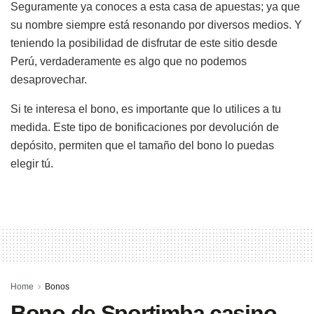
Seguramente ya conoces a esta casa de apuestas; ya que
su nombre siempre está resonando por diversos medios. Y
teniendo la posibilidad de disfrutar de este sitio desde
Perú, verdaderamente es algo que no podemos
desaprovechar.
Si te interesa el bono, es importante que lo utilices a tu
medida. Este tipo de bonificaciones por devolución de
depósito, permiten que el tamaño del bono lo puedas
elegir tú.
Home
Bonos
Bono de Sportimba casino