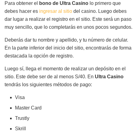
Para obtener el
bono de Ultra Casino
lo primero que
debes hacer es
ingresar al sitio
del casino. Luego debes
dar lugar a realizar el registro en el sitio. Este será un paso
muy sencillo, que lo completarás en unos pocos segundos.
Deberás dar tu nombre y apellido, y tu número de celular.
En la parte inferior del inicio del sitio, encontrarás de forma
destacada la opción de registro.
Luego sí, llega el momento de realizar un depósito en el
sitio. Este debe ser de al menos S/40. En
Ultra Casino
tendrás los siguientes métodos de pago:
Visa
Master Card
Trustly
Skrill