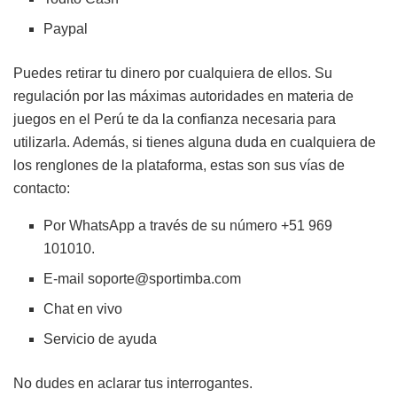
Paypal
Puedes retirar tu dinero por cualquiera de ellos. Su
regulación por las máximas autoridades en materia de
juegos en el Perú te da la confianza necesaria para
utilizarla. Además, si tienes alguna duda en cualquiera de
los renglones de la plataforma, estas son sus vías de
contacto:
Por WhatsApp a través de su número +51 969
101010.
E-mail soporte@sportimba.com
Chat en vivo
Servicio de ayuda
No dudes en aclarar tus interrogantes.