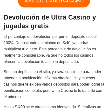
APUESTE EN ULTRACASINO
Devolución de Ultra Casino y
jugadas gratis
El porcentaje de devolución por primer depósito es del
100%. Depositando un mínimo de S/40, ya podrás
multiplicar tu dinero. Este porcentaje de devolución es
realmente considerable, ya que no todos los casinos
ofrecen la devolución total de lo depositado.
Solo un depósito en el sitio, ya será suficiente para poder
obtener la bonificación máxima ofrecida. Hay muchos
casinos que te exigen varios depósitos para poder lograr la
bonificación completa, pero Ultra Casino te lo da todo con
el primero.
Hasta S/400 se te ofrece como bienvenida. Si realizas un