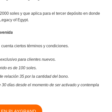
2000 soles y que aplica para el tercer depósito en donde
Legacy of Egypt.
nvenida
 cuenta ciertos términos y condiciones.
exclusivo para clientes nuevos.
rido es de 100 soles.
 de relación 35 por la cantidad del bono.
de 30 días desde el momento de ser activado y contempla
 EN PLAYGRAND