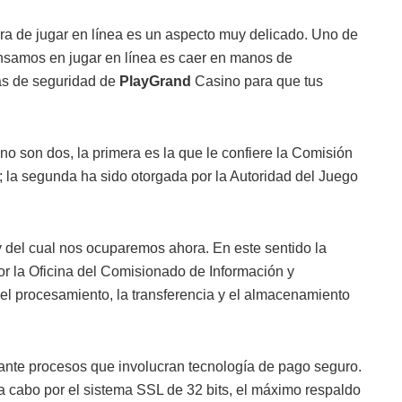
ora de jugar en línea es un aspecto muy delicado. Uno de
samos en jugar en línea es caer en manos de
cas de seguridad de
PlayGrand
Casino para que tus
o son dos, la primera es la que le confiere la Comisión
 la segunda ha sido otorgada por la Autoridad del Juego
y del cual nos ocuparemos ahora. En este sentido la
r la Oficina del Comisionado de Información y
 el procesamiento, la transferencia y el almacenamiento
nte procesos que involucran tecnología de pago seguro.
 cabo por el sistema SSL de 32 bits, el máximo respaldo