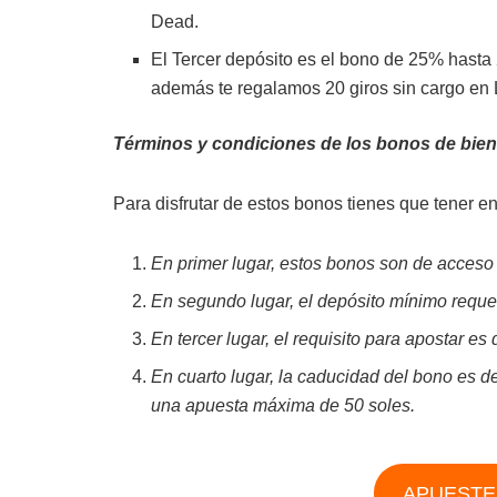
Dead.
El Tercer depósito es el bono de 25% hasta 
además te regalamos 20 giros sin cargo en 
Términos y condiciones de los bonos de bie
Para disfrutar de estos bonos tienes que tener en
En primer lugar, estos bonos son de acceso 
En segundo lugar, el depósito mínimo reque
En tercer lugar, el requisito para apostar es
En cuarto lugar, la caducidad del bono es 
una apuesta máxima de 50 soles.
APUESTE