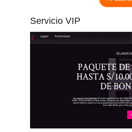
Servicio VIP