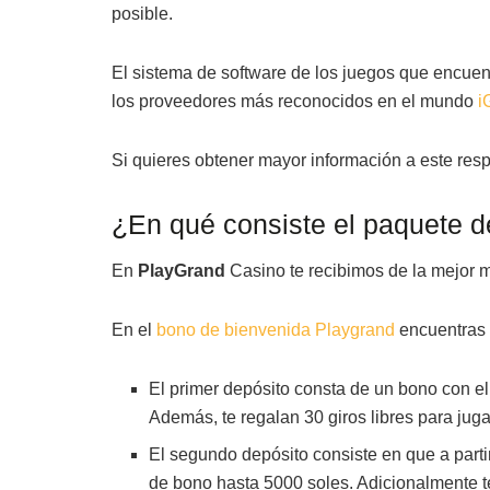
posible.
El sistema de software de los juegos que encue
los proveedores más reconocidos en el mundo
i
Si quieres obtener mayor información a este respe
¿En qué consiste el paquete d
En
PlayGrand
Casino te recibimos de la mejor 
En el
bono de bienvenida Playgrand
encuentras t
El primer depósito consta de un bono con e
Además, te regalan 30 giros libres para jug
El segundo depósito consiste en que a part
de bono hasta 5000 soles. Adicionalmente te