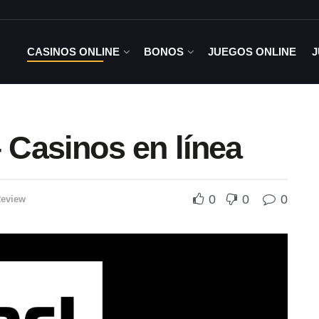
CASINOS ONLINE
BONOS
JUEGOS ONLINE
J
 Casinos en línea
0
0
0
eview