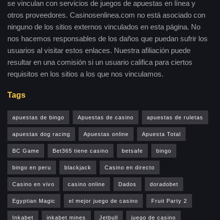
se vinculan con servicios de juegos de apuestas en línea y
otros proveedores. Casinosenlinea.com no está asociado con
ninguno de los sitios externos vinculados en esta página. No
nos hacemos responsables de los daños que puedan sufrir los
usuarios al visitar estos enlaces. Nuestra afiliación puede
resultar en una comisión si un usuario califica para ciertos
requisitos en los sitios a los que nos vinculamos.
Tags
apuestas de bingo
Apuestas de casino
apuestas de ruletas
apuestas dog racing
Apuestas online
Apuesta Total
BC Game
Bet365 tiene casino
betsafe
bingo
bingo en peru
blackjack
Casino en directo
Casino en vivo
casino online
Dados
doradobet
Egyptian Magic
el mejor juego de casino
Fruit Party 2
Inkabet
inkabet mines
Jetbull
juego de casino