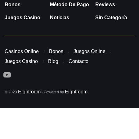
Bonos
Método De Pago
Reviews
Juegos Casino
Noticias
Sin Categoría
Casinos Online
Bonos
Juegos Online
Juegos Casino
Blog
Contacto
Eightroom
Eightroom
© 2023
- Powered by
.