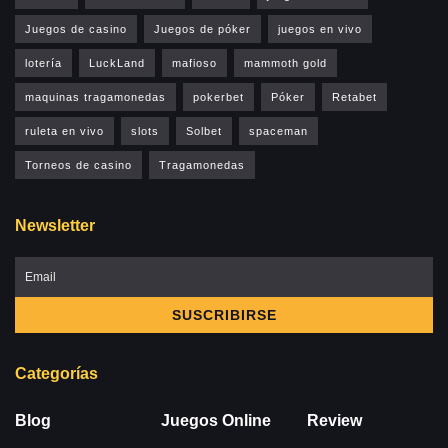
Juegos de casino
Juegos de póker
juegos en vivo
lotería
LuckLand
mafioso
mammoth gold
maquinas tragamonedas
pokerbet
Póker
Retabet
ruleta en vivo
slots
Solbet
spaceman
Torneos de casino
Tragamonedas
Newsletter
Categorías
Blog
Juegos Online
Review