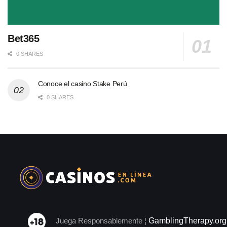
Bet365
0 SHARES
Conoce el casino Stake Perú
0 SHARES
Juega Responsablemente ¦
GamblingTherapy.org