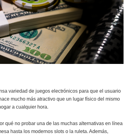
nsa variedad de juegos electrónicos para que el usuario
o hace mucho más atractivo que un lugar físico del mismo
hogar a cualquier hora.
por qué no probar una de las muchas alternativas en línea
esa hasta los modernos slots o la ruleta. Además,