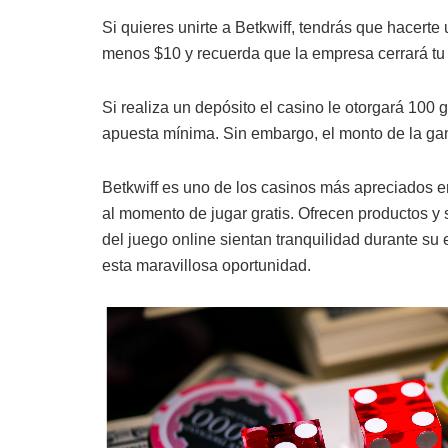
Si quieres unirte a Betkwiff, tendrás que hacerte
menos $10 y recuerda que la empresa cerrará tu c
Si realiza un depósito el casino le otorgará 100 g
apuesta mínima. Sin embargo, el monto de la gan
Betkwiff es uno de los casinos más apreciados e
al momento de jugar gratis. Ofrecen productos y s
del juego online sientan tranquilidad durante su
esta maravillosa oportunidad.