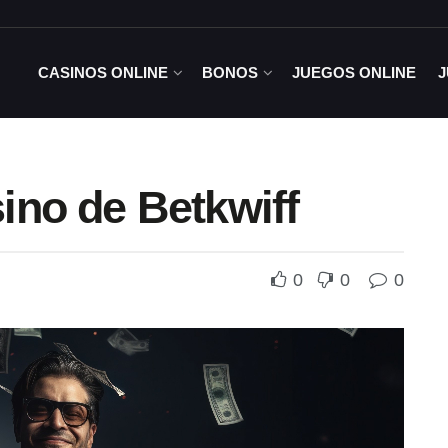
CASINOS ONLINE
BONOS
JUEGOS ONLINE
J
ino de Betkwiff
0
0
0