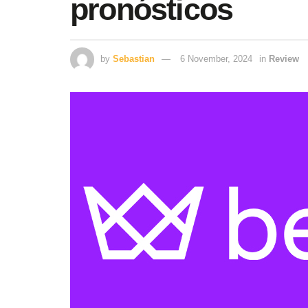
pronósticos
by
Sebastian
6 November, 2024
in
Review