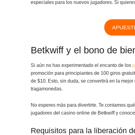
especiales para los nuevos jugadores. Si quiere
APUEST
Betkwiff y el bono de bi
Si aún no has experimentado el encanto de los
j
promoción para principiantes de 100 giros gratu
de $10. Esto, sin duda, se convertirá en la mejor
tragamonedas.
No esperes más para divertirte. Te contamos qu
jugadores del casino online de Betkwiff y conoce
Requisitos para la liberación d