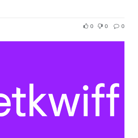
0
0
0