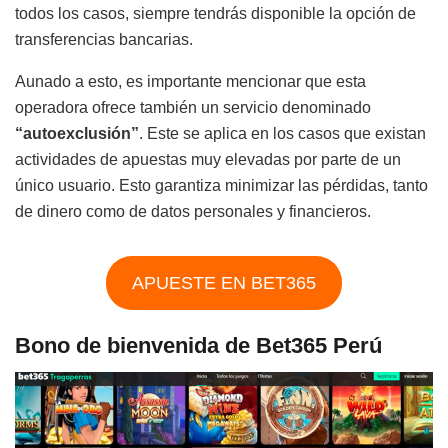
todos los casos, siempre tendrás disponible la opción de
transferencias bancarias.
Aunado a esto, es importante mencionar que esta
operadora ofrece también un servicio denominado
“autoexclusión”
. Este se aplica en los casos que existan
actividades de apuestas muy elevadas por parte de un
único usuario. Esto garantiza minimizar las pérdidas, tanto
de dinero como de datos personales y financieros.
APUESTE EN BET365
Bono de bienvenida de Bet365 Perú