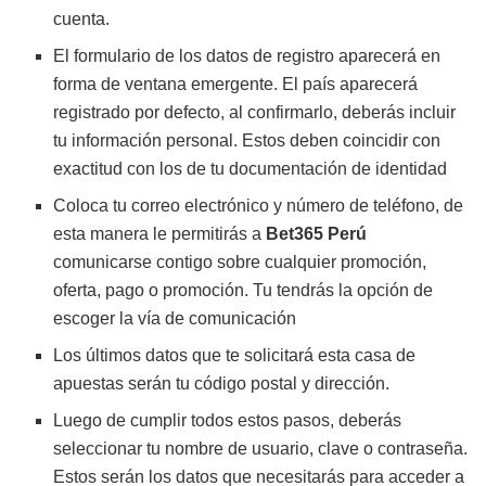
cuenta.
El formulario de los datos de registro aparecerá en
forma de ventana emergente. El país aparecerá
registrado por defecto, al confirmarlo, deberás incluir
tu información personal. Estos deben coincidir con
exactitud con los de tu documentación de identidad
Coloca tu correo electrónico y número de teléfono, de
esta manera le permitirás a
Bet365
Perú
comunicarse contigo sobre cualquier promoción,
oferta, pago o promoción. Tu tendrás la opción de
escoger la vía de comunicación
Los últimos datos que te solicitará esta casa de
apuestas serán tu código postal y dirección.
Luego de cumplir todos estos pasos, deberás
seleccionar tu nombre de usuario, clave o contraseña.
Estos serán los datos que necesitarás para acceder a