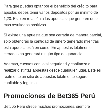
Para que puedas optar por el beneficio del crédito para
apostar, debes tener varios depósitos por un mínimo de
1,20. Esto en relación a las apuestas que generen dos o
más resultados positivos.
Si existe una apuesta que sea cerrada de manera parcial,
sólo obtendrás la cantidad de dinero generado mientras
esta apuesta está en curso. En apuestas totalmente
cerradas no generará ningún tipo de ganancia.
Además, cuentas con total seguridad y confianza al
realizar distintas apuestas desde cualquier lugar. Este es
realmente un sitio de apuestas totalmente seguro,
confiable y legítimo.
Promociones de Bet365 Perú
Bet365 Perú ofrece muchas promociones, siempre