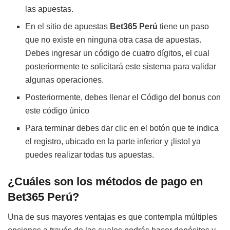
las apuestas.
En el sitio de apuestas
Bet365
Perú
tiene un paso
que no existe en ninguna otra casa de apuestas.
Debes ingresar un código de cuatro dígitos, el cual
posteriormente te solicitará este sistema para validar
algunas operaciones.
Posteriormente, debes llenar el Código del bonus con
este código único
Para terminar debes dar clic en el botón que te indica
el registro, ubicado en la parte inferior y ¡listo! ya
puedes realizar todas tus apuestas.
¿Cuáles son los métodos de pago en
Bet365 Perú?
Una de sus mayores ventajas es que contempla múltiples