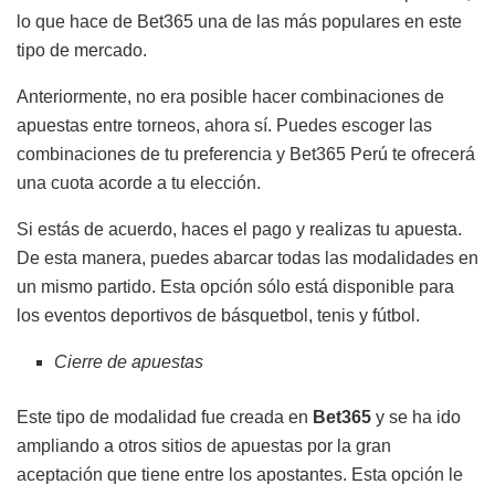
lo que hace de Bet365 una de las más populares en este
tipo de mercado.
Anteriormente, no era posible hacer combinaciones de
apuestas entre torneos, ahora sí. Puedes escoger las
combinaciones de tu preferencia y Bet365 Perú te ofrecerá
una cuota acorde a tu elección.
Si estás de acuerdo, haces el pago y realizas tu apuesta.
De esta manera, puedes abarcar todas las modalidades en
un mismo partido. Esta opción sólo está disponible para
los eventos deportivos de básquetbol, tenis y fútbol.
Cierre de apuestas
Este tipo de modalidad fue creada en
Bet365
y se ha ido
ampliando a otros sitios de apuestas por la gran
aceptación que tiene entre los apostantes. Esta opción le