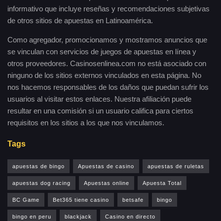
informativo que incluye reseñas y recomendaciones subjetivas
de otros sitios de apuestas en Latinoamérica.
Como agregador, promocionamos y mostramos anuncios que
se vinculan con servicios de juegos de apuestas en línea y
otros proveedores. Casinosenlinea.com no está asociado con
ninguno de los sitios externos vinculados en esta página. No
nos hacemos responsables de los daños que puedan sufrir los
usuarios al visitar estos enlaces. Nuestra afiliación puede
resultar en una comisión si un usuario califica para ciertos
requisitos en los sitios a los que nos vinculamos.
Tags
apuestas de bingo
Apuestas de casino
apuestas de ruletas
apuestas dog racing
Apuestas online
Apuesta Total
BC Game
Bet365 tiene casino
betsafe
bingo
bingo en peru
blackjack
Casino en directo