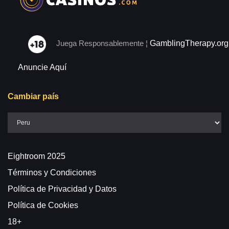
Juega Responsablemente ¦
GamblingTherapy.org
Anuncie Aquí
Cambiar país
Eightroom 2025
Términos y Condiciones
Política de Privacidad y Datos
Política de Cookies
18+