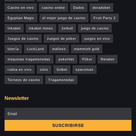
Casino en vivo
casino online
Dados
doradobet
Egyptian Magic
el mejor juego de casino
Fruit Party 2
Inkabet
inkabet mines
Jetbull
juego de casino
Juegos de casino
Juegos de póker
juegos en vivo
lotería
LuckLand
mafioso
mammoth gold
maquinas tragamonedas
pokerbet
Póker
Retabet
ruleta en vivo
slots
Solbet
spaceman
Torneos de casino
Tragamonedas
Newsletter