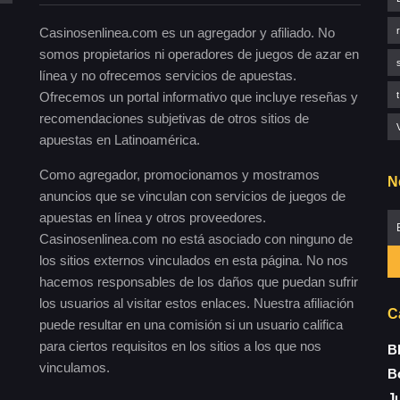
Casinosenlinea.com es un agregador y afiliado. No
somos propietarios ni operadores de juegos de azar en
línea y no ofrecemos servicios de apuestas.
Ofrecemos un portal informativo que incluye reseñas y
recomendaciones subjetivas de otros sitios de
apuestas en Latinoamérica.
Como agregador, promocionamos y mostramos
N
anuncios que se vinculan con servicios de juegos de
apuestas en línea y otros proveedores.
Casinosenlinea.com no está asociado con ninguno de
los sitios externos vinculados en esta página. No nos
hacemos responsables de los daños que puedan sufrir
los usuarios al visitar estos enlaces. Nuestra afiliación
C
puede resultar en una comisión si un usuario califica
para ciertos requisitos en los sitios a los que nos
B
vinculamos.
B
J