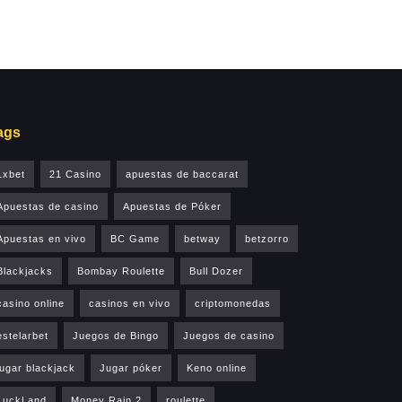
ags
1xbet
21 Casino
apuestas de baccarat
Apuestas de casino
Apuestas de Póker
Apuestas en vivo
BC Game
betway
betzorro
Blackjacks
Bombay Roulette
Bull Dozer
casino online
casinos en vivo
criptomonedas
estelarbet
Juegos de Bingo
Juegos de casino
jugar blackjack
Jugar póker
Keno online
LuckLand
Money Rain 2
roulette