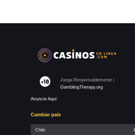
Juega Responsablemente ¦
GamblingTherapy.org
Anuncie Aquí
Cambiar país
Chile