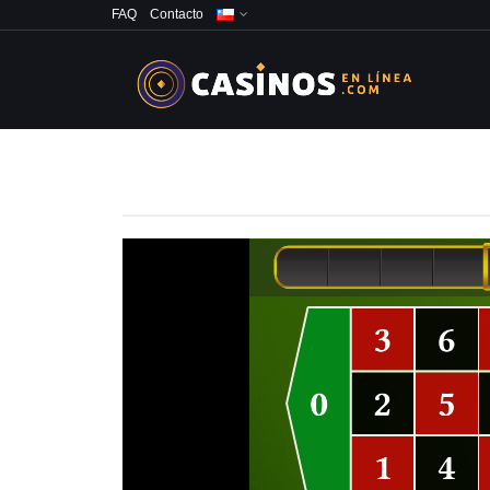
FAQ
Contacto