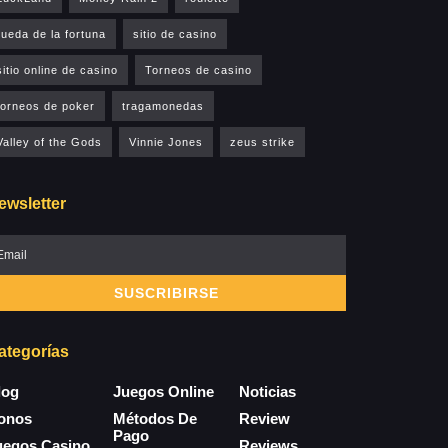
rueda de la fortuna
sitio de casino
sitio online de casino
Torneos de casino
torneos de poker
tragamonedas
Valley of the Gods
Vinnie Jones
zeus strike
ewsletter
ategorías
log
Juegos Online
Noticias
onos
Métodos De
Review
Pago
uegos Casino
Reviews