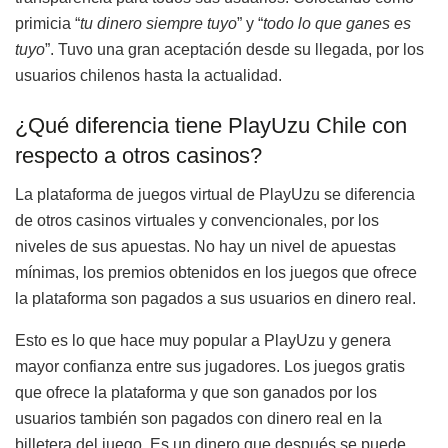
primicia “
tu dinero siempre tuyo
” y “
todo lo que ganes es
tuyo
”. Tuvo una gran aceptación desde su llegada, por los
usuarios chilenos hasta la actualidad.
¿Qué diferencia tiene PlayUzu Chile con
respecto a otros casinos?
La plataforma de juegos virtual de PlayUzu se diferencia
de otros casinos virtuales y convencionales, por los
niveles de sus apuestas. No hay un nivel de apuestas
mínimas, los premios obtenidos en los juegos que ofrece
la plataforma son pagados a sus usuarios en dinero real.
Esto es lo que hace muy popular a PlayUzu y genera
mayor confianza entre sus jugadores. Los juegos gratis
que ofrece la plataforma y que son ganados por los
usuarios también son pagados con dinero real en la
billetera del juego. Es un dinero que después se puede