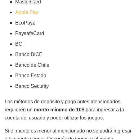
MasterCard
Apple Pay
EcoPayz
PaysafeCard
BCI
Banco BICE
Banco de Chile
Banco Estado
Banco Security
Los métodos de depósito y pago antes mencionados,
requieren un
monto mínimo de 10$
para ingresar a la
cuenta del usuario y poder utilizar los juegos.
Si el monto es menor al mencionado no se podrá ingresar
a la cuenta y jugar. Después de ingresar el monto