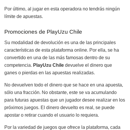
Por último, al jugar en esta operadora no tendrás ningún
límite de apuestas.
Promociones de PlayUzu Chile
Su modalidad de devolución es una de las principales
características de esta plataforma online. Por ella, se ha
convertido en una de las más famosas dentro de su
competencia.
PlayUzu Chile
devuelve el dinero que
ganes o pierdas en las apuestas realizadas.
No devuelven todo el dinero que se hace en una apuesta,
sólo una fracción. No obstante, este se va acumulando
para futuras apuestas que un jugador desee realizar en los
próximos juegos. El dinero devuelto es real, se puede
apostar o retirar cuando el usuario lo requiera.
Por la variedad de juegos que ofrece la plataforma, cada