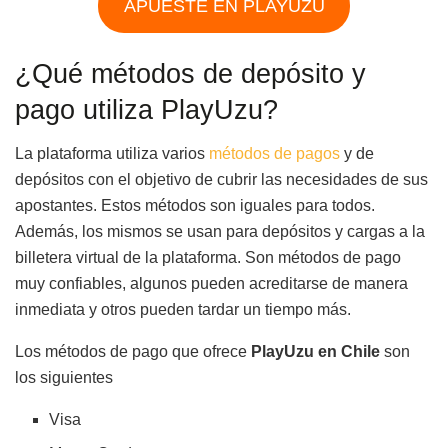
APUESTE EN PLAYUZU
¿Qué métodos de depósito y
pago utiliza PlayUzu?
La plataforma utiliza varios
métodos de pagos
y de
depósitos con el objetivo de cubrir las necesidades de sus
apostantes. Estos métodos son iguales para todos.
Además, los mismos se usan para depósitos y cargas a la
billetera virtual de la plataforma. Son métodos de pago
muy confiables, algunos pueden acreditarse de manera
inmediata y otros pueden tardar un tiempo más.
Los métodos de pago que ofrece
PlayUzu en Chile
son
los siguientes
Visa