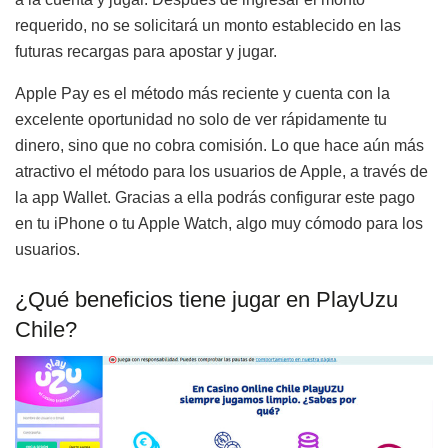
requerido, no se solicitará un monto establecido en las
futuras recargas para apostar y jugar.
Apple Pay es el método más reciente y cuenta con la
excelente oportunidad no solo de ver rápidamente tu
dinero, sino que no cobra comisión. Lo que hace aún más
atractivo el método para los usuarios de Apple, a través de
la app Wallet. Gracias a ella podrás configurar este pago
en tu iPhone o tu Apple Watch, algo muy cómodo para los
usuarios.
¿Qué beneficios tiene jugar en PlayUzu
Chile?