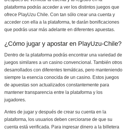
plataforma podrás acceder a ver los distintos juegos que
ofrece PlayUzu Chile. Con tan sólo crear una cuenta y
acceder con ella a la plataforma, te darán bonificaciones
que podrás usar más adelante en diferentes apuestas.
¿Cómo jugar y apostar en PlayUzu-Chile?
Dentro de la plataforma podrás encontrar una variedad de
juegos similares a un casino convencional. También otros
desarrollados con diferentes temáticas, pero manteniendo
siempre la esencia conocida de un casino. Estos juegos
de apuestas son actualizados constantemente para
mantener transparencia entre la plataforma y los
jugadores.
Antes de jugar y después de crear su cuenta en la
plataforma, los usuarios deben cerciorarse de que su
cuenta está verificada. Para ingresar dinero a la billetera