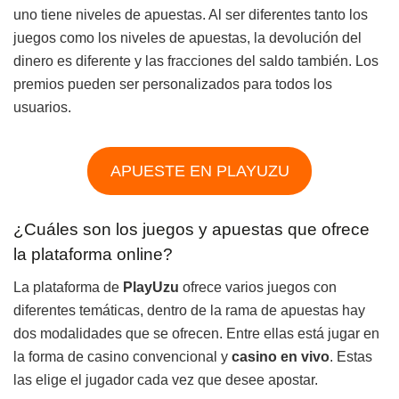
uno tiene niveles de apuestas. Al ser diferentes tanto los
juegos como los niveles de apuestas, la devolución del
dinero es diferente y las fracciones del saldo también. Los
premios pueden ser personalizados para todos los
usuarios.
APUESTE EN PLAYUZU
¿Cuáles son los juegos y apuestas que ofrece
la plataforma online?
La plataforma de
PlayUzu
ofrece varios juegos con
diferentes temáticas, dentro de la rama de apuestas hay
dos modalidades que se ofrecen. Entre ellas está jugar en
la forma de casino convencional y
casino en vivo
. Estas
las elige el jugador cada vez que desee apostar.