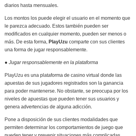
diarios hasta mensuales.
Los montos los puede elegir el usuario en el momento que
le parezca adecuado. Estos también pueden ser
modificados en cualquier momento, pueden ser menos o
más. De esta forma,
PlayUzu
comparte con sus clientes
una forma de jugar responsablemente.
●
Jugar responsablemente en la plataforma
PlayUzu es una plataforma de casino virtual donde las
apuestas de sus jugadores registrados son la ganancia
para poder mantenerse. No obstante, se preocupa por los
niveles de apuestas que pueden tener sus usuarios y
genera advertencias de alguna adicción.
Pone a disposición de sus clientes modalidades que
permiten determinar los comportamientos de juego que
pueden tener y prevenir situaciones más complicadas.