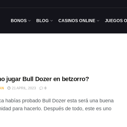
BONOS
BLOG
CASINOS ONLINE
JUEGOS O
 jugar Bull Dozer en betzorro?
AN
21 APRIL, 2023
0
ca habías probado Bull Dozer esta será una buena
nidad para hacerlo. Después de todo, este es uno