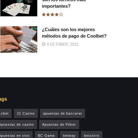
importantes?
¿Cuáles son los mejores
métodos de pago de Coolbet?
4 OCTOBER, 2022
ags
1xbet
21 Casino
apuestas de baccarat
Apuestas de casino
Apuestas de Póker
Apuestas en vivo
BC Game
betway
betzorro