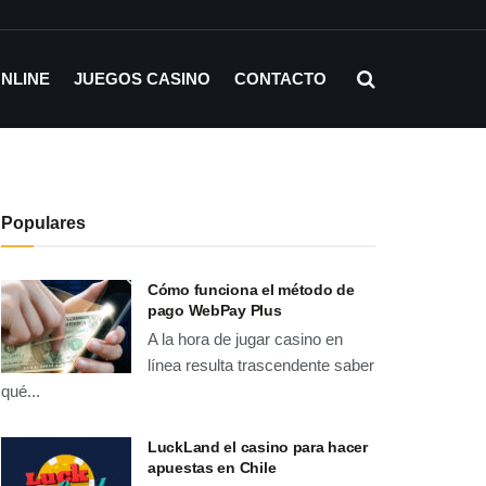
NLINE
JUEGOS CASINO
CONTACTO
Populares
Cómo funciona el método de
pago WebPay Plus
A la hora de jugar casino en
línea resulta trascendente saber
qué...
LuckLand el casino para hacer
apuestas en Chile