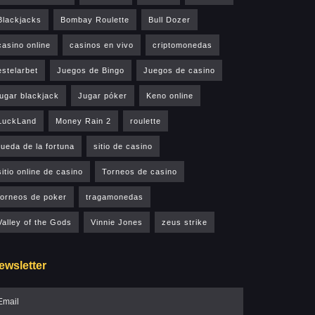
Blackjacks
Bombay Roulette
Bull Dozer
casino online
casinos en vivo
criptomonedas
estelarbet
Juegos de Bingo
Juegos de casino
jugar blackjack
Jugar póker
Keno online
LuckLand
Money Rain 2
roulette
rueda de la fortuna
sitio de casino
sitio online de casino
Torneos de casino
torneos de poker
tragamonedas
Valley of the Gods
Vinnie Jones
zeus strike
ewsletter