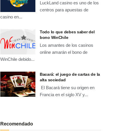
LuckLand casino es uno de los
centros para apuestas de
casino en...
Todo lo que debes saber del
bono WinChile
Los amantes de los casinos
online amarán el bono de
WinChile debido...
Bacará: el juego de cartas de la
alta sociedad
El Bacará tiene su origen en
Francia en el siglo XV y...
Recomendado