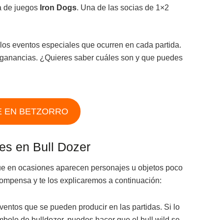
a de juegos
Iron Dogs
. Una de las socias de 1×2
 los eventos especiales que ocurren en cada partida.
ganancias. ¿Quieres saber cuáles son y que puedes
E EN BETZORRO
es en Bull Dozer
ue en ocasiones aparecen personajes u objetos poco
compensa y te los explicaremos a continuación:
ventos que se pueden producir en las partidas. Si lo
bolo de bulldozer, puedes hacer que el bull wild se