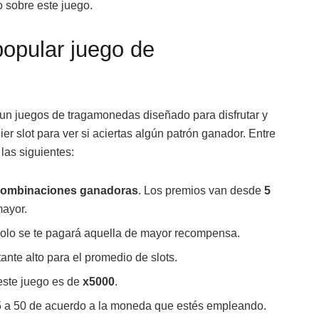
o sobre este juego.
popular juego de
un juegos de tragamonedas diseñado para disfrutar y
er slot para ver si aciertas algún patrón ganador. Entre
las siguientes:
combinaciones ganadoras
. Los premios van desde
5
mayor.
solo se te pagará aquella de mayor recompensa.
tante alto para el promedio de slots.
este juego es de
x5000
.
,5 a 50 de acuerdo a la moneda que estés empleando.