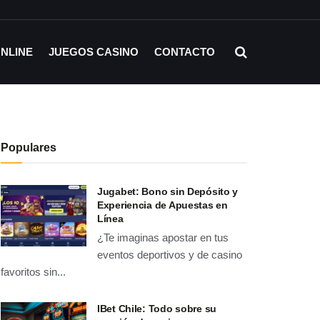
NLINE
JUEGOS CASINO
CONTACTO
Populares
Jugabet: Bono sin Depósito y
Experiencia de Apuestas en
Línea
¿Te imaginas apostar en tus
eventos deportivos y de casino
favoritos sin...
IBet Chile: Todo sobre su