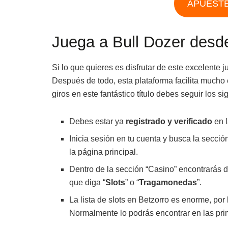
APUEST
Juega a Bull Dozer desd
Si lo que quieres es disfrutar de este excelente 
Después de todo, esta plataforma facilita mucho
giros en este fantástico título debes seguir los s
Debes estar ya
registrado y verificado
en l
Inicia sesión en tu cuenta y busca la secció
la página principal.
Dentro de la sección “Casino” encontrarás 
que diga “
Slots
” o “
Tragamonedas
”.
La lista de slots en Betzorro es enorme, po
Normalmente lo podrás encontrar en las pr