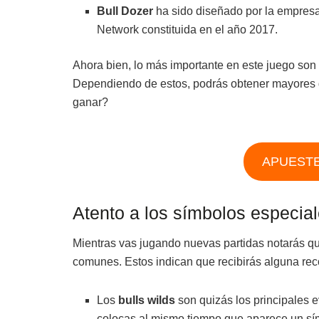
Bull Dozer
ha sido diseñado por la empres
Network constituida en el año 2017.
Ahora bien, lo más importante en este juego son
Dependiendo de estos, podrás obtener mayores 
ganar?
APUEST
Atento a los símbolos especial
Mientras vas jugando nuevas partidas notarás q
comunes. Estos indican que recibirás alguna re
Los
bulls wilds
son quizás los principales e
colocas al mismo tiempo que aparece un sím