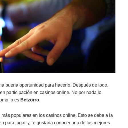
una buena oportunidad para hacerlo. Después de todo,
en participación en casinos online. No por nada lo
como lo es
Betzorro
.
más populares en los casinos online. Esto se debe a la
nen para jugar. ¿Te gustaría conocer uno de los mejores