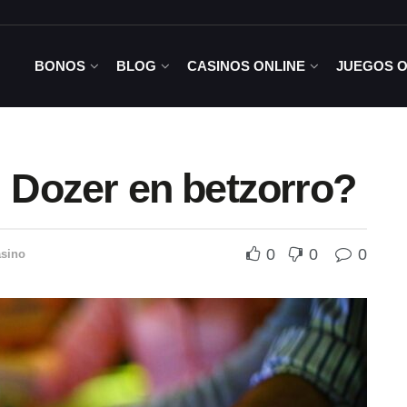
BONOS
BLOG
CASINOS ONLINE
JUEGOS O
 Dozer en betzorro?
0
0
0
sino