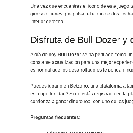
Una vez que encuentres el icono de este juego t
giro solo tienes que pulsar el icono de dos flech
inferior derecha.
Disfruta de Bull Dozer y
A día de hoy
Bull Dozer
se ha perfilado como un
constante actualización para una mejor experienci
es normal que los desarrolladores le pongan m
Puedes jugarlo en Betzorro, una plataforma altam
esta oportunidad? Si no estás registrado en la 
comienza a ganar dinero real con uno de los ju
Preguntas frecuentes: