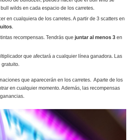
bull wilds en cada espacio de los carretes.
r en cualquiera de los carretes. A partir de 3 scatters en
tuitos
.
tintas recompensas. Tendrás que
juntar al menos 3
en
iplicador que afectará a cualquier línea ganadora. Las
 gratuito.
binaciones que aparecerán en los carretes. Aparte de los
ntrar en cualquier momento. Además, las recompensas
s ganancias.