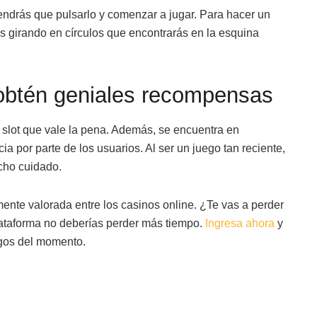
endrás que pulsarlo y comenzar a jugar. Para hacer un
as girando en círculos que encontrarás en la esquina
 obtén geniales recompensas
 slot que vale la pena. Además, se encuentra en
a por parte de los usuarios. Al ser un juego tan reciente,
ucho cuidado.
ente valorada entre los casinos online. ¿Te vas a perder
plataforma no deberías perder más tiempo.
Ingresa ahora
y
egos del momento.