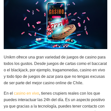
Unikrn ofrece una gran variedad de juegos de casino para
todos los gustos. Desde juegos de cartas como el baccarat
o el blackjack, por ejemplo, tragamonedas, casino en vivo
y todo tipo de juegos de azar para que no tengas excusas
de ser parte del mejor casino online de Chile.
En el
casino en vivo
, tienes crupiers reales con los que
puedes interactuar las 24h del día. Es un aspecto positivo
ya que gracias a la tecnología, puedes tener contacto con