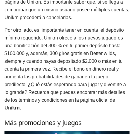
página de Unikrn. Es importante saber que, si se llega a
comprobar que un mismo usuario posee múltiples cuentas,
Unikrn procederá a cancelarlas.
Por otro lado, es importante tener en cuenta el depósito
mínimo requerido. Unikrn ofrece a los nuevos jugadores
una bonificación del 300 % en tu primer depósito hasta
$100.000 y, además, 300 giros gratis en Better wilds,
siempre y cuando hayas depositado $2.000 o más en tu
cuenta la primera vez. Recibe el bono en dinero real y
aumenta las probabilidades de ganar en tu juego
predilecto. ¿Qué estás esperando para jugar y divertirte a
lo grande? Recuerda que puedes encontrar más detalles
de los términos y condiciones en la página oficial de
Unikrn
.
Más promociones y juegos