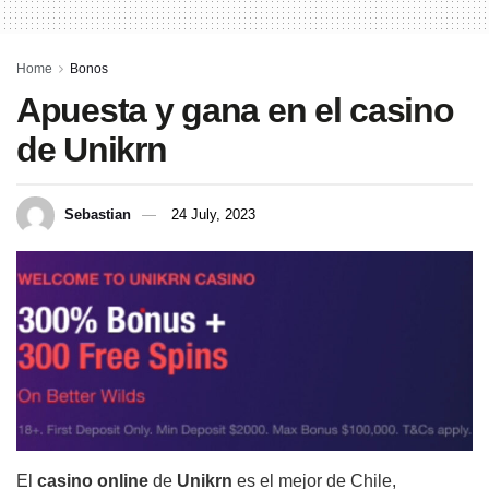
Home
Bonos
Apuesta y gana en el casino
de Unikrn
Sebastian
24 July, 2023
El
casino online
de
Unikrn
es el mejor de Chile,