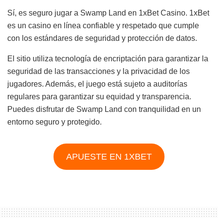
Sí, es seguro jugar a Swamp Land en 1xBet Casino. 1xBet
es un casino en línea confiable y respetado que cumple
con los estándares de seguridad y protección de datos.
El sitio utiliza tecnología de encriptación para garantizar la
seguridad de las transacciones y la privacidad de los
jugadores. Además, el juego está sujeto a auditorías
regulares para garantizar su equidad y transparencia.
Puedes disfrutar de Swamp Land con tranquilidad en un
entorno seguro y protegido.
APUESTE EN 1XBET