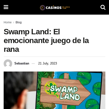
Home
Blog
Swamp Land: El
emocionante juego de la
rana
Sebastian
21 July, 2023