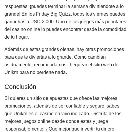
respuestas, ¡puedes terminar la semana divirtiéndote a lo
grande! En los Friday Big Quizz, todos los viernes puedes
ganar hasta USD 2.000. Uno de los juegos más populares
del casino online lo puedes encontrar desde la comodidad
de tu hogar.
Además de estas grandes ofertas, hay otras promociones
para que te diviertas a lo grande. Como cambian
asiduamente, recomendamos chequear el sitio web de
Unikrn para no perderte nada.
Conclusión
Si quieres un sitio de apuestas que ofrece las mejores
promociones, además de ser confiable y seguro, sabes
que Unikrn es el casino en vivo indicado. Disfruta de los
mejores juegos online desde donde estés y juega
responsablemente. ¿Qué mejor que invertir tu dinero