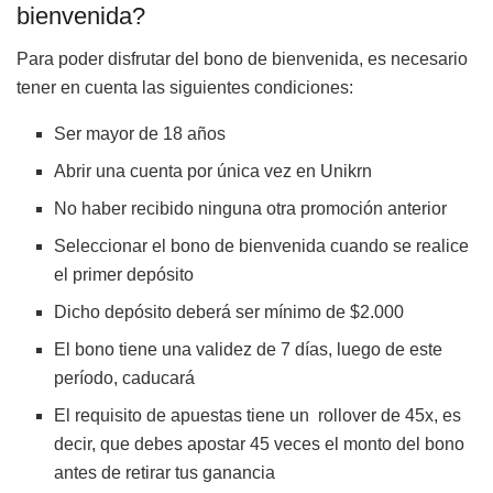
bienvenida?
Para poder disfrutar del bono de bienvenida, es necesario
tener en cuenta las siguientes condiciones:
Ser mayor de 18 años
Abrir una cuenta por única vez en Unikrn
No haber recibido ninguna otra promoción anterior
Seleccionar el bono de bienvenida cuando se realice
el primer depósito
Dicho depósito deberá ser mínimo de $2.000
El bono tiene una validez de 7 días, luego de este
período, caducará
El requisito de apuestas tiene un rollover de 45x, es
decir, que debes apostar 45 veces el monto del bono
antes de retirar tus ganancia