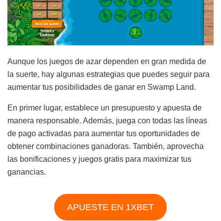
Aunque los juegos de azar dependen en gran medida de
la suerte, hay algunas estrategias que puedes seguir para
aumentar tus posibilidades de ganar en Swamp Land.
En primer lugar, establece un presupuesto y apuesta de
manera responsable. Además, juega con todas las líneas
de pago activadas para aumentar tus oportunidades de
obtener combinaciones ganadoras. También, aprovecha
las bonificaciones y juegos gratis para maximizar tus
ganancias.
APUESTE EN 1XBET