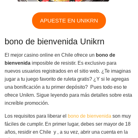
APUESTE EN UNIKRN
bono de bienvenida Unikrn
El mejor casino online en Chile ofrece un
bono de
bienvenida
imposible de resistir. Es exclusivo para
nuevos usuarios registrados en el sitio web. ¿Te imaginas
jugar a tu juego favorito de ruleta gratis? ¿Y si le agregas
una bonificación a tu primer depósito? Pues todo eso te
ofrece Unikrn. Sigue leyendo para más detalles sobre esta
increíble promoción.
Los requisitos para liberar el
bono de bienvenida
son muy
fáciles de cumplir. En primer lugar, debes ser mayor de 18
años, residir en Chile y , a su vez, abrir una cuenta en la