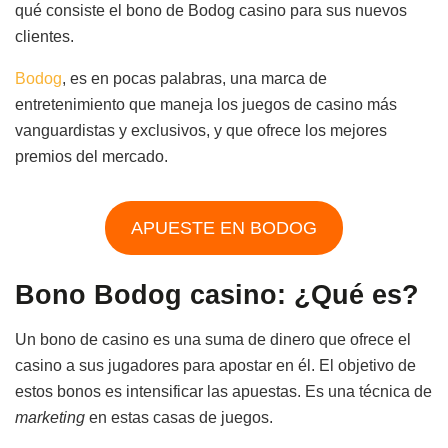
qué consiste el bono de Bodog casino para sus nuevos
clientes.
Bodog
, es en pocas palabras, una marca de
entretenimiento que maneja los juegos de casino más
vanguardistas y exclusivos, y que ofrece los mejores
premios del mercado.
APUESTE EN BODOG
Bono Bodog casino: ¿Qué es?
Un bono de casino es una suma de dinero que ofrece el
casino a sus jugadores para apostar en él. El objetivo de
estos bonos es intensificar las apuestas. Es una técnica de
marketing
en estas casas de juegos.