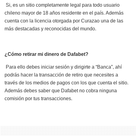
Si, es un sitio completamente legal para todo usuario
chileno mayor de 18 años residente en el país. Además
cuenta con la licencia otorgada por Curazao una de las
más destacadas y reconocidas del mundo.
¿Cómo retirar mi dinero de Dafabet?
Para ello debes iniciar sesión y dirigirte a “Banca”, ahí
podrás hacer la transacción de retiro que necesites a
través de los medios de pagos con los que cuenta el sitio.
Además debes saber que Dafabet no cobra ninguna
comisión por tus transacciones.