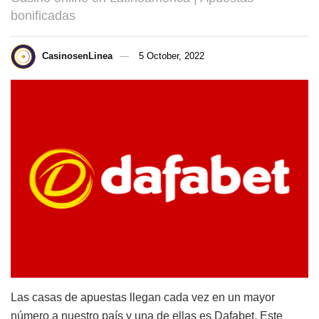
bonificadas
CasinosenLinea
5 October, 2022
Las casas de apuestas llegan cada vez en un mayor
número a nuestro país y una de ellas es Dafabet. Este