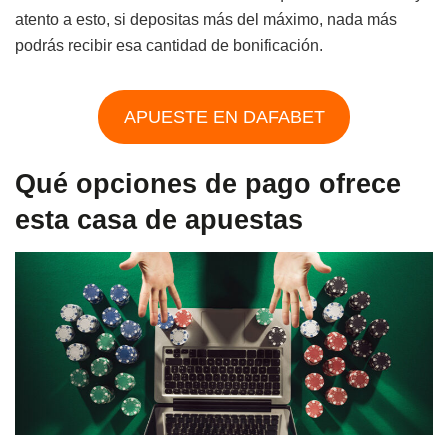
atento a esto, si depositas más del máximo, nada más
podrás recibir esa cantidad de bonificación.
APUESTE EN DAFABET
Qué opciones de pago ofrece
esta casa de apuestas