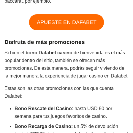
baccarat, por ejemplo.
APUESTE EN DAFABET
Disfruta de más promociones
Si bien el
bono Dafabet casino
de bienvenida es el más
popular dentro del sitio, también se ofrecen más
promociones. De esta manera, podrás seguir viviendo de
la mejor manera la experiencia de jugar casino en Dafabet.
Estas son las otras promociones con las que cuenta
Dafabet:
Bono Rescate del Casino:
hasta USD 80 por
semana para tus juegos favoritos de casino.
Bono Recarga de Casino:
un 5% de devolución