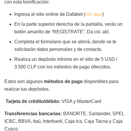
con esta bonificación:
Ingresa al sitio online de Dafabet (
clic aquí
)
En la parte superior derecha de la pantalla, verás un
botón amarillo de “REGÍSTRATE”. Da clic allí.
Completa el formulario que se abrirá, donde se te
solicitarán datos personales y de contacto.
Realiza un depósito mínimo en el sitio de 5 USD /
3.500 CLP con los métodos de pago ofrecidos.
Estos son algunos
métodos de pago
disponibles para
realizar tus depósitos.
Tarjeta de crédito/débito:
VISA y MasterCard
Transferencias bancarias:
BANORTE, Santander, SPEI,
ICBC, BBVA, Itaú, Interbank, Caja Ica, Caja Tacna y Caja
Cusco.