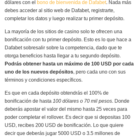
dólares con el
bono de bienvenida de Dafabet
. Nada más
debes acceder al sitio web de Dafabet, registrarte,
completar los datos y luego realizar tu primer depósito.
La mayoría de los sitios de casino solo te ofrecen una
bonificación con tu primer depósito. Esto es lo que hace a
Dafabet sobresalir sobre la competencia, dado que te
otorga beneficios hasta llegar a tu segundo depósito.
Podrás obtener hasta un máximo de 100 USD por cada
uno de los nuevos depósitos
, pero cada uno con sus
términos y condiciones específicos.
Es que en cada depósito obtendrás el 100% de
bonificación de hasta
100 dólares o 70 mil pesos
. Donde
deberás apostar el valor del mismo hasta 25 veces para
poder completar el rollover. Es decir que si depositas 100
USD, recibes 200 USD de bonificación. Lo que quiere
decir que deberás jugar 5000 USD o 3.5 millones de