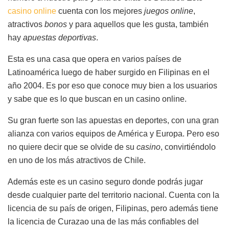
casino online
cuenta con los mejores
juegos online
,
atractivos
bonos
y para aquellos que les gusta, también
hay
apuestas deportivas
.
Esta es una casa que opera en varios países de
Latinoamérica luego de haber surgido en Filipinas en el
año 2004. Es por eso que conoce muy bien a los usuarios
y sabe que es lo que buscan en un casino online.
Su gran fuerte son las apuestas en deportes, con una gran
alianza con varios equipos de América y Europa. Pero eso
no quiere decir que se olvide de su
casino
, convirtiéndolo
en uno de los más atractivos de Chile.
Además este es un casino seguro donde podrás jugar
desde cualquier parte del territorio nacional. Cuenta con la
licencia de su país de origen, Filipinas, pero además tiene
la licencia de Curazao una de las más confiables del