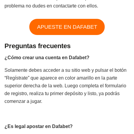
problema no dudes en contactarte con ellos.
APUESTE EN DAFABET
Preguntas frecuentes
¿Cómo crear una cuenta en Dafabet?
Solamente debes acceder a su sitio web y pulsar el botón
“Regístrate” que aparece en color amarillo en la parte
superior derecha de la web. Luego completa el formulario
de registro, realiza tu primer depósito y listo, ya podrás
comenzar a jugar.
¿Es legal apostar en Dafabet?