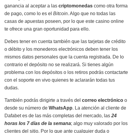
ganancia al aceptar a las
criptomonedas
como otra forma
de pago, como lo es el
Bitcoin
. Algo que no todas las
casas de apuestas poseen, por lo que este casino online
te ofrece una gran oportunidad para ello.
Debes tener en cuenta también que las tarjetas de crédito
o débito y los monederos electrónicos deben tener los
mismos datos personales que la cuenta registrada. De lo
contrario el depósito no se realizará. Si tienes algún
problema con los depósitos o los retiros podrás contactarte
con el soporte en vivo quienes te aclararán todas tus
dudas.
También podrás dirigirte a través del
correo electrónico
o
desde su número de
WhatsApp
. La atención al cliente de
Dafabet es de las más completas del mercado, las
24
horas los 7 días de la semana
; algo muy valorado por los
clientes del sitio. Por lo que ante cualquier duda o