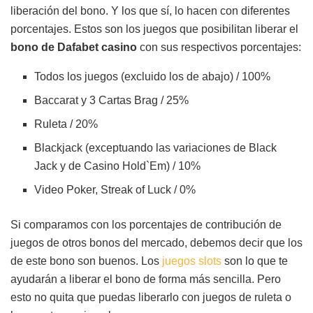
liberación del bono. Y los que sí, lo hacen con diferentes
porcentajes. Estos son los juegos que posibilitan liberar el
bono de Dafabet casino
con sus respectivos porcentajes:
Todos los juegos (excluido los de abajo) / 100%
Baccarat y 3 Cartas Brag / 25%
Ruleta / 20%
Blackjack (exceptuando las variaciones de Black
Jack y de Casino Hold`Em) / 10%
Video Poker, Streak of Luck / 0%
Si comparamos con los porcentajes de contribución de
juegos de otros bonos del mercado, debemos decir que los
de este bono son buenos. Los
juegos slots
son lo que te
ayudarán a liberar el bono de forma más sencilla. Pero
esto no quita que puedas liberarlo con juegos de ruleta o