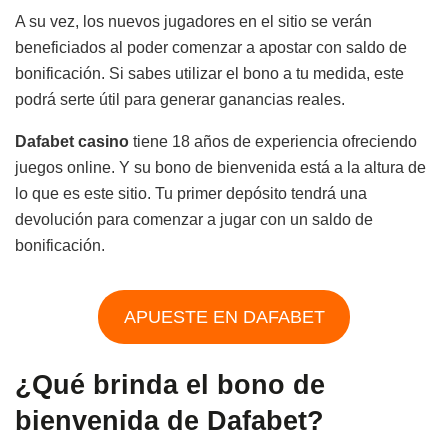
A su vez, los nuevos jugadores en el sitio se verán
beneficiados al poder comenzar a apostar con saldo de
bonificación. Si sabes utilizar el bono a tu medida, este
podrá serte útil para generar ganancias reales.
Dafabet casino
tiene 18 años de experiencia ofreciendo
juegos online. Y su bono de bienvenida está a la altura de
lo que es este sitio. Tu primer depósito tendrá una
devolución para comenzar a jugar con un saldo de
bonificación.
APUESTE EN DAFABET
¿Qué brinda el bono de
bienvenida de Dafabet?