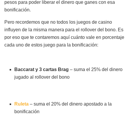
pesos para poder liberar el dinero que ganes con esa
bonificación.
Pero recordemos que no todos los juegos de casino
influyen de la misma manera para el rollover del bono. Es
por eso que te contaremos aquí cuánto vale en porcentaje
cada uno de estos juego para la bonificación:
Baccarat y 3 cartas Brag
– suma el 25% del dinero
jugado al rollover del bono
Ruleta
– suma el 20% del dinero apostado a la
bonificación