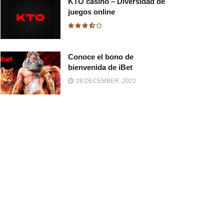
KTO casino – Diversidad de
juegos online
Conoce el bono de
bienvenida de iBet
28 DECEMBER, 2022