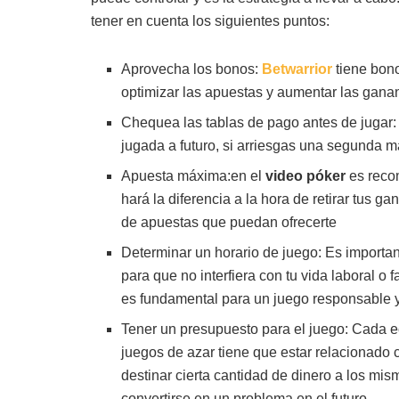
tener en cuenta los siguientes puntos:
Aprovecha los bonos
:
Betwarrior
tiene bon
optimizar las apuestas y aumentar las gana
Chequea las tablas de pago antes de jugar:
jugada a futuro, si arriesgas una segunda 
Apuesta máxima
:en el
video póker
es reco
hará la diferencia a la hora de retirar tus g
de apuestas que puedan ofrecerte
Determinar un horario de juego:
Es importan
para que no interfiera con tu vida laboral o 
es fundamental para un juego responsable 
Tener un presupuesto para el juego:
Cada ec
juegos de azar tiene que estar relacionado
destinar cierta cantidad de dinero a los mi
convertirse en un problema en el futuro.