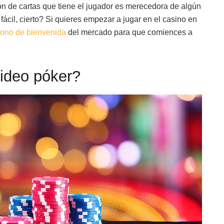
ión de cartas que tiene el jugador es merecedora de algún
ácil, cierto? Si quieres empezar a jugar en el casino en
ono de bienvenida
del mercado para que comiences a
video póker?