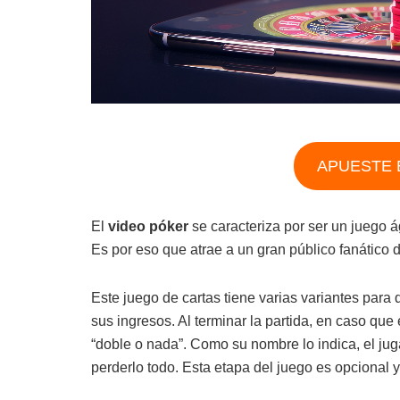
APUESTE 
El
video póker
se caracteriza por ser un juego á
Es por eso que atrae a un gran público fanático 
Este juego de cartas tiene varias variantes par
sus ingresos. Al terminar la partida, en caso que
“doble o nada”. Como su nombre lo indica, el jug
perderlo todo. Esta etapa del juego es opcional