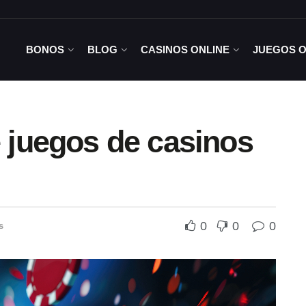
BONOS
BLOG
CASINOS ONLINE
JUEGOS O
 juegos de casinos
0
0
0
s