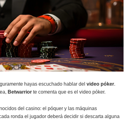
 seguramente hayas escuchado hablar del
video póker
.
nea,
Betwarrior
te comenta que es el video póker.
nocidos del casino: el póquer y las máquinas
 cada ronda el jugador deberá decidir si descarta alguna