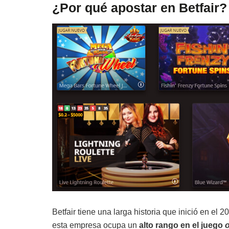
¿Por qué apostar en Betfair?
Betfair tiene una larga historia que inició en el
esta empresa ocupa un
alto rango en el juego
o