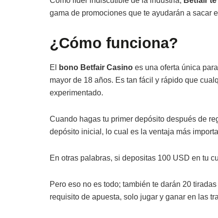
Como líder indiscutible de la industria,
Betfair t
gama de promociones que te ayudarán a sacar el
¿Cómo funciona?
El
bono Betfair Casino
es una oferta única para
mayor de 18 años. Es tan fácil y rápido que cual
experimentado.
Cuando hagas tu primer depósito después de regi
depósito inicial, lo cual es la ventaja más importa
En otras palabras, si depositas 100 USD en tu cu
Pero eso no es todo; también te darán 20 tiradas
requisito de apuesta, solo jugar y ganar en las tr