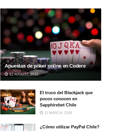
Apuestas de póker online en Codere
12 AUGUST, 2022
El truco del Blackjack que
pocos conocen en
Sapphirebet Chile
11 MARCH, 2026
¿Cómo utilizar PayPal Chile?