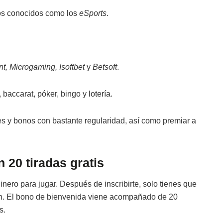
os conocidos como los
eSports
.
t, Microgaming, Isoftbet
y
Betsoft
.
accarat, póker, bingo y lotería.
s y bonos con bastante regularidad, así como premiar a
20 tiradas gratis
inero para jugar. Después de inscribirte, solo tienes que
ón. El bono de bienvenida viene acompañado de 20
s.