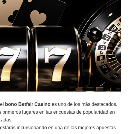
 el
bono Betfair Casino
es uno de los más destacados.
s primeros lugares en las encuestas de popularidad en
cadas.
e estarás incursionando en una de las mejores apuestas