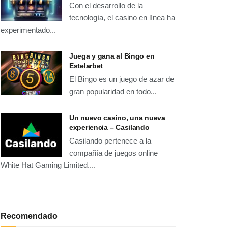
Con el desarrollo de la
tecnología, el casino en línea ha
experimentado...
Juega y gana al Bingo en
Estelarbet
El Bingo es un juego de azar de
gran popularidad en todo...
Un nuevo casino, una nueva
experiencia – Casilando
Casilando pertenece a la
compañía de juegos online
White Hat Gaming Limited....
Recomendado