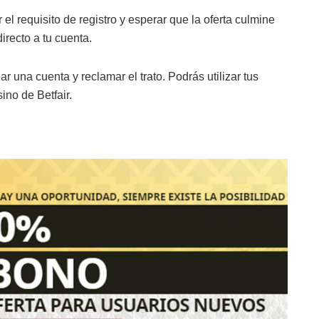
 el requisito de registro y esperar que la oferta culmine
directo a tu cuenta.
ar una cuenta y reclamar el trato. Podrás utilizar tus
ino de Betfair.