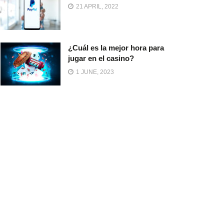
21 APRIL, 2022
¿Cuál es la mejor hora para
jugar en el casino?
1 JUNE, 2023