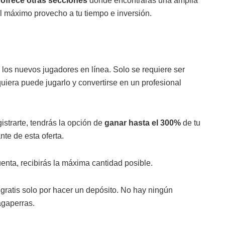
e ofrece otras secciones
donde encontrarás una amplia
 máximo provecho a tu tiempo e inversión.
 los nuevos jugadores en línea. Solo se requiere ser
quiera puede jugarlo y convertirse en un profesional
strarte, tendrás la opción de
ganar hasta el 300%
de tu
nte de esta oferta.
enta, recibirás la máxima cantidad posible.
 gratis solo por hacer un depósito. No hay ningún
agaperras.