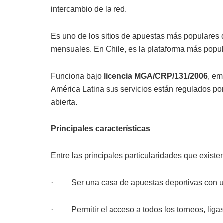
intercambio de la red.
Es uno de los sitios de apuestas más populares 
mensuales. En Chile, es la plataforma más popul
Funciona bajo
licencia MGA/CRP/131/2006
, em
América Latina sus servicios están regulados por
abierta.
Principales características
Entre las principales particularidades que existen
· Ser una casa de apuestas deportivas con un
· Permitir el acceso a todos los torneos, liga