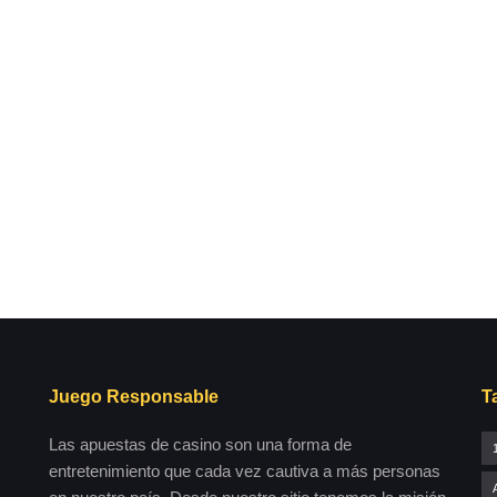
Juego Responsable
T
Las apuestas de casino son una forma de
entretenimiento que cada vez cautiva a más personas