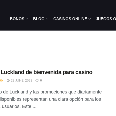
BONOS
BLOG
CASINOS ONLINE
JUEGOS O
Luckland de bienvenida para casino
AN
23 JUNE, 2023
0
o de Luckland y las promociones que diariamente
disponibles representan una clara opción para los
usuarios. Este ...