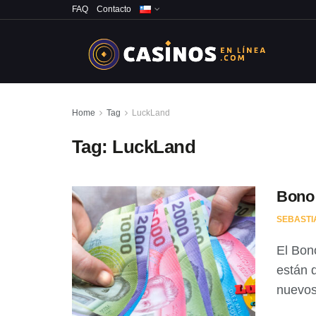
FAQ
Contacto
Home
Tag
LuckLand
Tag:
LuckLand
Bono 
SEBASTI
El Bon
están 
nuevos 