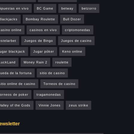
Apuestas en vivo
BC Game
betway
betzorro
Blackjacks
Bombay Roulette
Bull Dozer
casino online
casinos en vivo
criptomonedas
estelarbet
Juegos de Bingo
Juegos de casino
jugar blackjack
Jugar póker
Keno online
LuckLand
Money Rain 2
roulette
rueda de la fortuna
sitio de casino
sitio online de casino
Torneos de casino
torneos de poker
tragamonedas
Valley of the Gods
Vinnie Jones
zeus strike
ewsletter