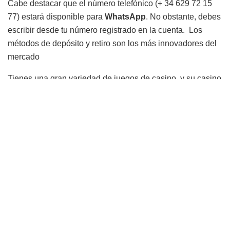
Cabe destacar que el número telefónico (+ 34 629 72 15
77) estará disponible para
WhatsApp
. No obstante, debes
escribir desde tu número registrado en la cuenta. Los
métodos de depósito y retiro son los más innovadores del
mercado
Tienes una gran variedad de juegos de casino, y su casino
en vivo tiene varios juegos de ruletas. En resumen, merece
las 4 sobre 5 estrellas que tiene.
¿Qué ruleta es mejor jugar?