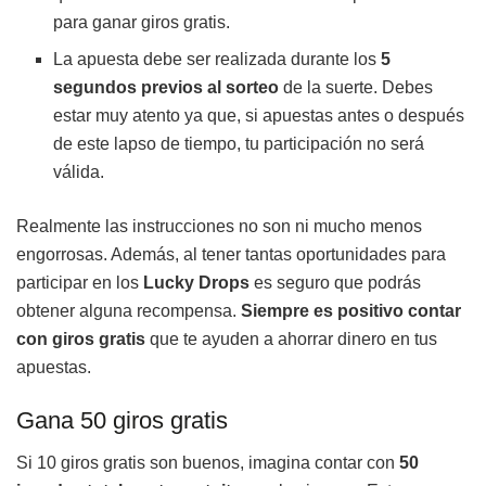
para ganar giros gratis.
La apuesta debe ser realizada durante los
5
segundos previos al sorteo
de la suerte. Debes
estar muy atento ya que, si apuestas antes o después
de este lapso de tiempo, tu participación no será
válida.
Realmente las instrucciones no son ni mucho menos
engorrosas. Además, al tener tantas oportunidades para
participar en los
Lucky Drops
es seguro que podrás
obtener alguna recompensa.
Siempre es positivo contar
con giros gratis
que te ayuden a ahorrar dinero en tus
apuestas.
Gana 50 giros gratis
Si 10 giros gratis son buenos, imagina contar con
50