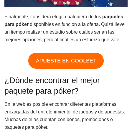
Finalmente, considera elegir cualquiera de los
paquetes
para póker
disponibles en función a la oferta. Quizá lleve
un tiempo realizar un estudio sobre cuáles serían las
mejores opciones, pero al final es un esfuerzo que vale.
APUESTE EN COOLBET
¿Dónde encontrar el mejor
paquete para póker?
En la web es posible encontrar diferentes plataformas
encargadas del entretenimiento, de juegos y de apuestas.
Muchas de ellas cuentan con bonos, promociones o
paquetes para póker.