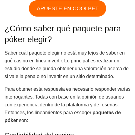
APUESTE EN COOLBET
¿Cómo saber qué paquete para
póker elegir?
Saber cuál paquete elegir no está muy lejos de saber en
qué casino en línea invertir. Lo principal es realizar un
estudio donde se pueda obtener una valoración acerca de
si vale la pena o no invertir en un sitio determinado.
Para obtener esta respuesta es necesario responder varias
interrogantes. Todas con base en la opinión de usuarios
con experiencia dentro de la plataforma y de reseñas.
Entonces, los lineamientos para escoger
paquetes de
póker
son: