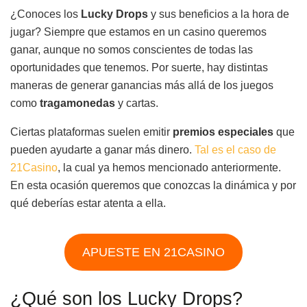
¿Conoces los
Lucky Drops
y sus beneficios a la hora de
jugar? Siempre que estamos en un casino queremos
ganar, aunque no somos conscientes de todas las
oportunidades que tenemos. Por suerte, hay distintas
maneras de generar ganancias más allá de los juegos
como
tragamonedas
y cartas.
Ciertas plataformas suelen emitir
premios especiales
que
pueden ayudarte a ganar más dinero.
Tal es el caso de
21Casino
, la cual ya hemos mencionado anteriormente.
En esta ocasión queremos que conozcas la dinámica y por
qué deberías estar atenta a ella.
APUESTE EN 21CASINO
¿Qué son los Lucky Drops?