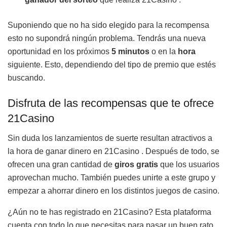
Suponiendo que no ha sido elegido para la recompensa
esto no supondrá ningún problema. Tendrás una nueva
oportunidad en los próximos
5 minutos
o en la
hora
siguiente. Esto, dependiendo del tipo de premio que estés
buscando.
Disfruta de las recompensas que te ofrece
21Casino
Sin duda los lanzamientos de suerte resultan atractivos a
la hora de ganar dinero en 21Casino . Después de todo, se
ofrecen una gran cantidad de
giros gratis
que los usuarios
aprovechan mucho. También puedes unirte a este grupo y
empezar a ahorrar dinero en los distintos juegos de casino.
¿Aún no te has registrado en 21Casino? Esta plataforma
cuenta con todo lo que necesitas para pasar un buen rato