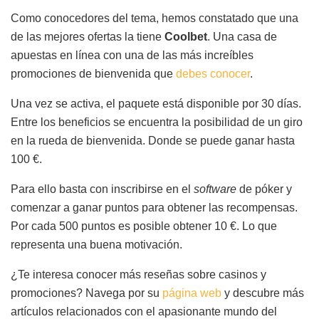
Como conocedores del tema, hemos constatado que una
de las mejores ofertas la tiene
Coolbet
. Una casa de
apuestas en línea con una de las más increíbles
promociones de bienvenida que
debes conocer
.
Una vez se activa, el paquete está disponible por 30 días.
Entre los beneficios se encuentra la posibilidad de un giro
en la rueda de bienvenida. Donde se puede ganar hasta
100 €.
Para ello basta con inscribirse en el
software
de póker y
comenzar a ganar puntos para obtener las recompensas.
Por cada 500 puntos es posible obtener 10 €. Lo que
representa una buena motivación.
¿Te interesa conocer más reseñas sobre casinos y
promociones? Navega por su
página web
y descubre más
artículos relacionados con el apasionante mundo del