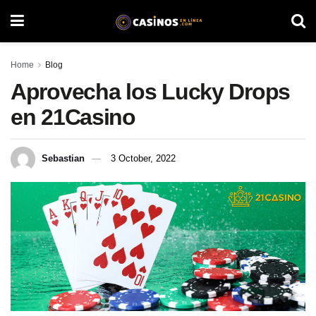
Home
Blog
Aprovecha los Lucky Drops
en 21Casino
Sebastian
3 October, 2022