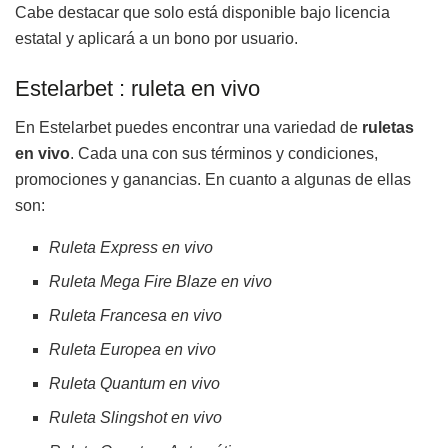
Cabe destacar que solo está disponible bajo licencia
estatal y aplicará a un bono por usuario.
Estelarbet : ruleta en vivo
En Estelarbet puedes encontrar una variedad de
ruletas
en vivo
. Cada una con sus términos y condiciones,
promociones y ganancias. En cuanto a algunas de ellas
son:
Ruleta Express en vivo
Ruleta Mega Fire Blaze en vivo
Ruleta Francesa en vivo
Ruleta Europea en vivo
Ruleta Quantum en vivo
Ruleta Slingshot en vivo