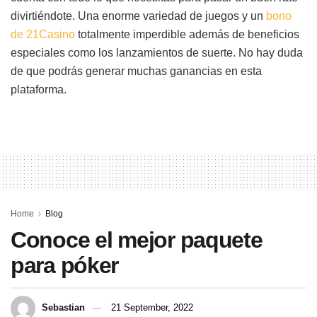
divirtiéndote. Una enorme variedad de juegos y un
bono
de 21Casino
totalmente imperdible además de beneficios
especiales como los lanzamientos de suerte. No hay duda
de que podrás generar muchas ganancias en esta
plataforma.
Home
Blog
Conoce el mejor paquete
para póker
Sebastian
21 September, 2022